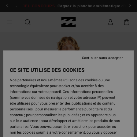
Passer
 membres
Se connecter / s'inscrire
JEU CONCOURS
Gagnez la planche emblématique d'Andy I
à
l'information
sur
le
produit
Continuer sans accepter
CE SITE UTILISE DES COOKIES
Nos partenaires et nous-mêmes utilisons des cookies ou une
technologie équivalente pour stocker et/ou accéder à des
informations sur votre appareil. Ces informations personnelles
(comme vos données de navigation et votre adresse IP) peuvent
être utilisées pour vous présenter des publications et du contenu
personnalisés ; pour mesurer la performance publicitaire et du
contenu ; pour personnaliser les publicités ; et en apprendre plus
sur leur audience ; pour développer et améliorer les produits de nos
partenaires. Vous pouvez paramétrer vos choix pour accepter ou
non les cookies soumis à votre consentement, ou vous y opposer