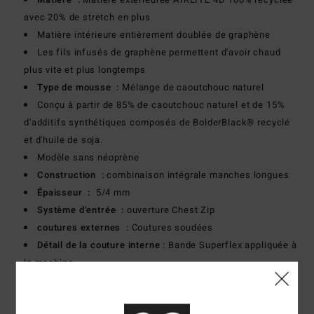
avec 20% de stretch en plus
Matière intérieure entièrement doublée de graphène
Les fils infusés de graphène permettent d'avoir chaud
plus vite et plus longtemps
Type de mousse :
Mélange de caoutchouc naturel
Conçu à partir de 85% de caoutchouc naturel et de 15%
d'additifs synthétiques composés de BolderBlack® recyclé
et d'huile de soja.
Modèle sans néoprène
Construction :
combinaison intégrale manches longues
Épaisseur :
5/4 mm
Système d'entrée :
ouverture Chest Zip
coutures externes :
Coutures soudées
Détail de la couture interne :
Bande Superflex appliquée à
la machine
Doublure :
Jersey et doublure Recycler 100% recyclés,
fabriqués à partir de bouteilles en plastique recyclées