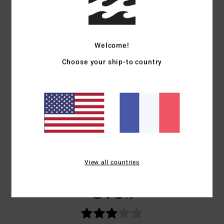
Télécharger la
Déclaration De Conformité
Composition
[Matière principale] 70% nylon recyclé, 19%
nylon, 11% élasthanne
Welcome!
Traçabilité du produit (Loi Agec)
Choose your ship-to country
Livraison & Retours
Avis clients
View all countries
Note moyenne
3.0
/5