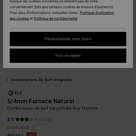
lorsque les cookies concernés ne relèvent pas de votre
consentement (tels que certains cookies de mesure d’audience).
Pour plus d'informations, consultez notre :
Politique d'utilisation
des cookies
et
Politique de confidentialité
Personnaliser mes choix
Tout accepter
Combinaisons De Surf Intégrales
ÉCO
5/4mm Furnace Natural
Combinaison de surf zip poitrine Noir Homme
3.0
(1 Avis)
ECO-BONUS
459,95 €
20%