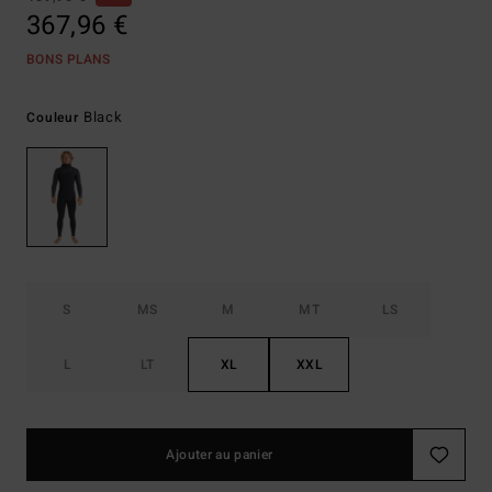
367,96 €
BONS PLANS
Black
Couleur
S
MS
M
MT
LS
L
LT
XL
XXL
Ajouter au panier