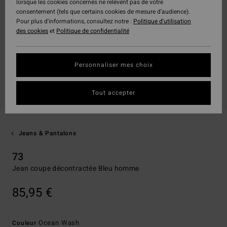
lorsque les cookies concernés ne relèvent pas de votre
consentement (tels que certains cookies de mesure d’audience).
Pour plus d'informations, consultez notre :
Politique d'utilisation
des cookies
et
Politique de confidentialité
Personnaliser mes choix
Tout accepter
Jeans & Pantalons
73
Jean coupe décontractée Bleu homme
85,95 €
Ocean Wash
Couleur