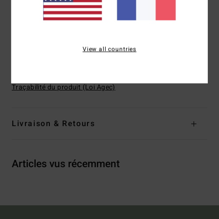
Braguette :
braguette zippée
Autres caractéristiques :
Logotage Billabong Heritage
sur le passant de ceinture avant gauche
View all countries
Composition
[Matière principale] 80% coton, 20% coton
recyclé
Traçabilité du produit (Loi Agec)
Livraison & Retours
Articles vus récemment