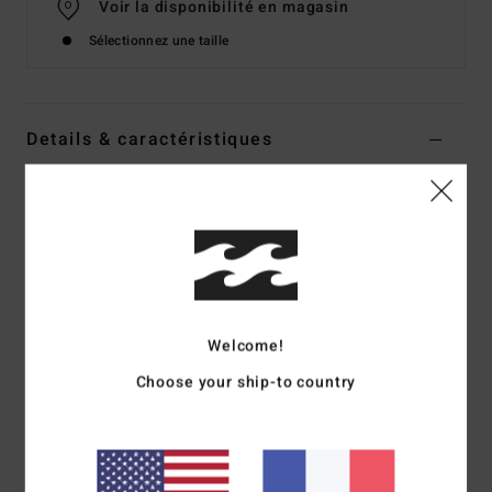
Voir la disponibilité en magasin
Sélectionnez une taille
Details & caractéristiques
Jean coupe décontractée Bleu homme
Style
ABYDP00111
Code couleur
ocs
Caractéristiques
Matière :
80% de coton, 20% de coton recyclé [382 g]
Welcome!
Coupe :
coupe Relaxed fit décontractée
Taille :
taille fixe
Choose your ship-to country
Longueur :
18", coupe courte
Poches :
Modèle à 5 poches avec double poche pour
pièces de monnaie sur la poche avant droite
Fermeture :
fermeture boutonnée