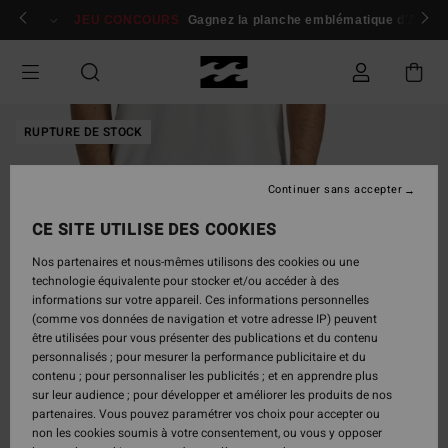
Passer
 membres
Se connecter / s'inscrire
JEU CONCOURS
Gagnez la planche emblématique d'Andy I
à
l'information
sur
le
produit
RUPTURE DE STOCK
Continuer sans accepter
CE SITE UTILISE DES COOKIES
Nos partenaires et nous-mêmes utilisons des cookies ou une
technologie équivalente pour stocker et/ou accéder à des
informations sur votre appareil. Ces informations personnelles
(comme vos données de navigation et votre adresse IP) peuvent
être utilisées pour vous présenter des publications et du contenu
personnalisés ; pour mesurer la performance publicitaire et du
contenu ; pour personnaliser les publicités ; et en apprendre plus
sur leur audience ; pour développer et améliorer les produits de nos
partenaires. Vous pouvez paramétrer vos choix pour accepter ou
non les cookies soumis à votre consentement, ou vous y opposer