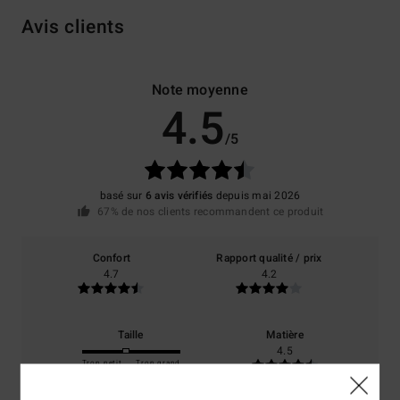
Avis clients
Note moyenne
4.5
/5
basé sur
6 avis vérifiés
depuis mai 2026
67% de nos clients recommandent ce produit
Confort
Rapport qualité / prix
4.7
4.2
Taille
Matière
4.5
Trop petit
Trop grand