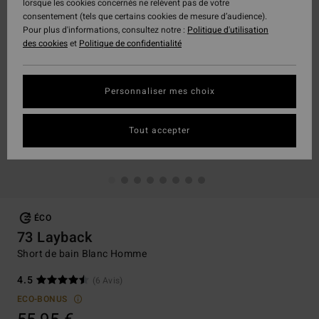
lorsque les cookies concernés ne relèvent pas de votre
consentement (tels que certains cookies de mesure d’audience).
Pour plus d'informations, consultez notre :
Politique d'utilisation
des cookies
et
Politique de confidentialité
Personnaliser mes choix
Tout accepter
ÉCO
73 Layback
Short de bain Blanc Homme
4.5
(6 Avis)
ECO-BONUS