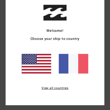
Coloris
4.3
Welcome!
5
/5
Choose your ship-to country
Jose Maria
8 juillet 2026
Achat vérifié
Bonne qualité
Afficher original - Castellano
Confort
: 5
Rapport qualité / prix
: 5
Matière
: 5
Coloris
: 5
/5
/5
/5
/5
Je recommande ce produit
4
View all countries
/5