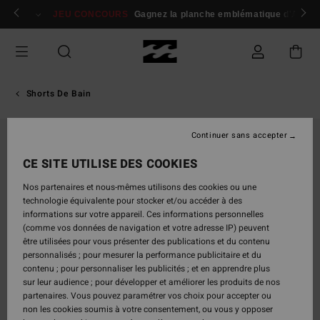
Passer
 membres
Se connecter / s'inscrire
JEU CONCOURS
Gagnez la planche emblématique d'Andy I
à
l'information
sur
le
produit
Shorts De Bain
Continuer sans accepter
CE SITE UTILISE DES COOKIES
Nos partenaires et nous-mêmes utilisons des cookies ou une
technologie équivalente pour stocker et/ou accéder à des
informations sur votre appareil. Ces informations personnelles
(comme vos données de navigation et votre adresse IP) peuvent
être utilisées pour vous présenter des publications et du contenu
personnalisés ; pour mesurer la performance publicitaire et du
contenu ; pour personnaliser les publicités ; et en apprendre plus
sur leur audience ; pour développer et améliorer les produits de nos
partenaires. Vous pouvez paramétrer vos choix pour accepter ou
non les cookies soumis à votre consentement, ou vous y opposer