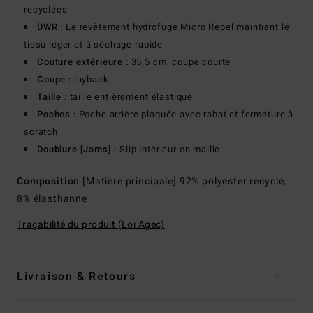
recyclées
DWR :
Le revêtement hydrofuge Micro Repel maintient le
tissu léger et à séchage rapide
Couture extérieure :
35,5 cm, coupe courte
Coupe :
layback
Taille :
taille entièrement élastique
Poches :
Poche arrière plaquée avec rabat et fermeture à
scratch
Doublure [Jams] :
Slip intérieur en maille
Composition
[Matière principale] 92% polyester recyclé,
8% élasthanne
Traçabilité du produit (Loi Agec)
Livraison & Retours