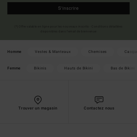
S'inscrire
(*) Offre valable en ligne pour les nouveaux inscrits - Conditions détaillées
disponibles dans l'email de bienvenue
Vestes & Manteaux
Chemises
Casqu
Homme
Bikinis
Hauts de Bikini
Bas de Bikini
Femme
Trouver un magasin
Contactez nous