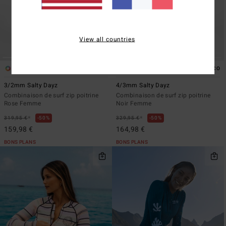
View all countries
3
2
ÉCO
ÉCO
3/2mm Salty Dayz
4/3mm Salty Dayz
Combinaison de surf zip poitrine
Combinaison de surf zip poitrine
Rose Femme
Noir Femme
*
*
319,95 €
50%
329,95 €
50%
159,98 €
164,98 €
BONS PLANS
BONS PLANS