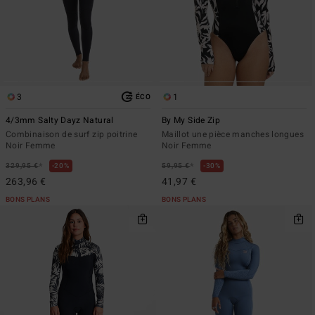
3
1
ÉCO
4/3mm Salty Dayz Natural
By My Side Zip
Combinaison de surf zip poitrine
Maillot une pièce manches longues
Noir Femme
Noir Femme
*
*
329,95 €
20%
59,95 €
30%
263,96 €
41,97 €
BONS PLANS
BONS PLANS