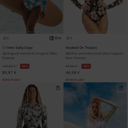
1
1
ÉCO
1/1mm Salty Dayz
Hooked On Tropics
Springsuit manches longues Bleu
Maillot une pièce manches longues
Femme
Noir Femme
*
*
149,95 €
40%
89,95 €
50%
89,97 €
44,98 €
BONS PLANS
BONS PLANS