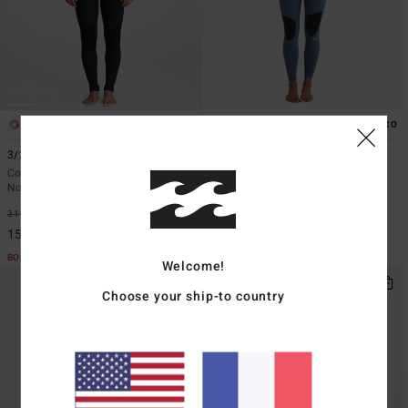
3
1
ÉCO
ÉCO
3/2mm Salty Dayz
3/2mm Synergy Natural
Combinaison de surf zip poitrine
Combinaison GBS back zip Bleu
Noir Femme
Femme
*
*
319,95 €
50%
279,95 €
30%
159,98 €
195,97 €
BONS PLANS
BONS PLANS
Welcome!
Choose your ship-to country