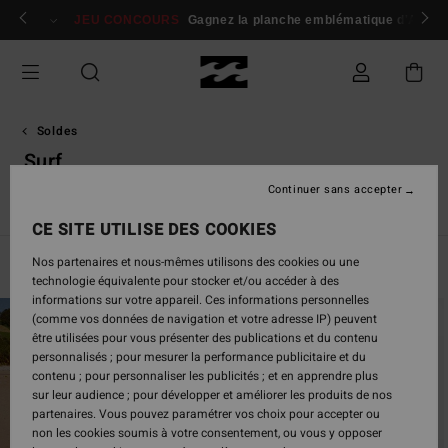
Passez
 membres
Se connecter / s'inscrire
JEU CONCOURS
Gagnez la planche emblématique d'Andy I
à
la
sélection
de
la
grille
Soldes
des
Surf
produits
Continuer sans accepter
s
Surf
Accessoires
Tous les Soldes Femme
Tous les Soldes
CE SITE UTILISE DES COOKIES
Nos partenaires et nous-mêmes utilisons des cookies ou une
Filtrer & Trier
32
Resultats
technologie équivalente pour stocker et/ou accéder à des
informations sur votre appareil. Ces informations personnelles
Passer
Aller
(comme vos données de navigation et votre adresse IP) peuvent
aux
a
être utilisées pour vous présenter des publications et du contenu
critères
trier
personnalisés ; pour mesurer la performance publicitaire et du
de
par
contenu ; pour personnaliser les publicités ; et en apprendre plus
filtrage
sur leur audience ; pour développer et améliorer les produits de nos
de
partenaires. Vous pouvez paramétrer vos choix pour accepter ou
recherche
non les cookies soumis à votre consentement, ou vous y opposer