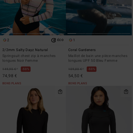
2
1
ÉCO
2/2mm Salty Dayz Natural
Coral Gardeners
Springsuit chest zip à manches
Maillot de bain une pièce manches
longues Noir Femme
longues UPF 50 Bleu Femme
*
*
149,95 €
50%
109,00 €
50%
74,98 €
54,50 €
BONS PLANS
BONS PLANS