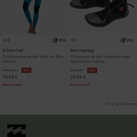
2
1
ÉCO
ÉCO
3/2mm Foil
3mm Synergy
Combinaison de surf back zip Bleu
Chaussons de surf néoprène orteil
Femme
séparé Noir Femme
*
*
159,95 €
50%
59,95 €
50%
79,98 €
29,98 €
BONS PLANS
BONS PLANS
*Prix de référence