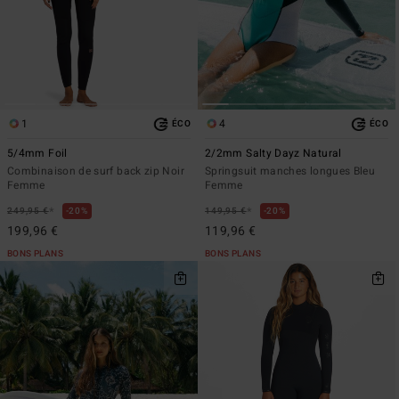
1
4
ÉCO
ÉCO
5/4mm Foil
2/2mm Salty Dayz Natural
Combinaison de surf back zip Noir
Springsuit manches longues Bleu
Femme
Femme
*
*
249,95 €
20%
149,95 €
20%
199,96 €
119,96 €
BONS PLANS
BONS PLANS