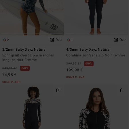
2
1
ÉCO
ÉCO
2/2mm Salty Dayz Natural
4/3mm Salty Dayz Natural
Springsuit chest zip à manches
Combinaison Sans Zip Noir Femme
longues Noir Femme
*
399,95 €
50%
*
149,95 €
50%
199,98 €
74,98 €
BONS PLANS
BONS PLANS