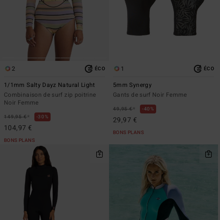
2
1
ÉCO
ÉCO
1/1mm Salty Dayz Natural Light
5mm Synergy
Combinaison de surf zip poitrine
Gants de surf Noir Femme
Noir Femme
*
49,95 €
40%
*
149,95 €
30%
29,97 €
104,97 €
BONS PLANS
BONS PLANS