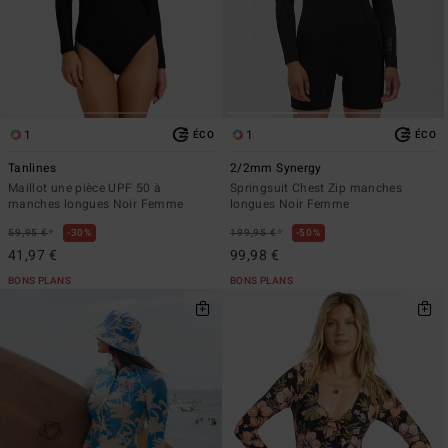
1
1
ÉCO
ÉCO
Tanlines
2/2mm Synergy
Maillot une pièce UPF 50 à
Springsuit Chest Zip manches
manches longues Noir Femme
longues Noir Femme
*
*
59,95 €
30%
199,95 €
50%
41,97 €
99,98 €
BONS PLANS
BONS PLANS