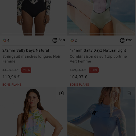
4
2
ÉCO
ÉCO
2/2mm Salty Dayz Natural
1/1mm Salty Dayz Natural Light
Springsuit manches longues Noir
Combinaison de surf zip poitrine
Femme
Vert Femme
*
*
149,95 €
20%
149,95 €
30%
119,96 €
104,97 €
BONS PLANS
BONS PLANS