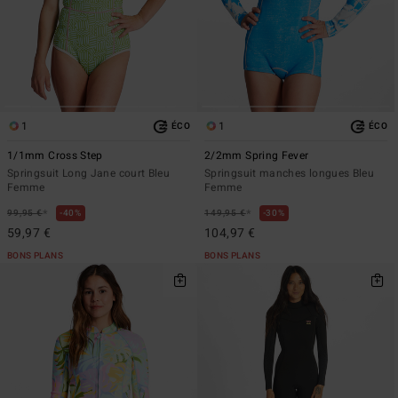
1
1
ÉCO
ÉCO
1/1mm Cross Step
2/2mm Spring Fever
Springsuit Long Jane court Bleu
Springsuit manches longues Bleu
Femme
Femme
*
*
99,95 €
40%
149,95 €
30%
59,97 €
104,97 €
BONS PLANS
BONS PLANS