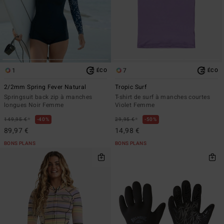
1
7
ÉCO
ÉCO
2/2mm Spring Fever Natural
Tropic Surf
Springsuit back zip à manches
T-shirt de surf à manches courtes
longues Noir Femme
Violet Femme
*
*
149,95 €
40%
29,95 €
50%
89,97 €
14,98 €
BONS PLANS
BONS PLANS