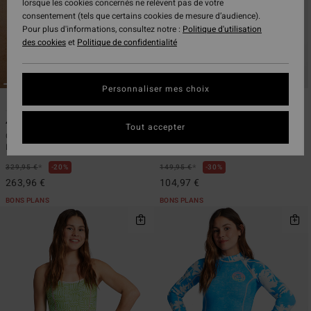
lorsque les cookies concernés ne relèvent pas de votre
consentement (tels que certains cookies de mesure d’audience).
Pour plus d'informations, consultez notre :
Politique d'utilisation
des cookies
et
Politique de confidentialité
Personnaliser mes choix
3
1
ÉCO
ÉCO
4/3mm Salty Dayz Natural
2/2mm Salty Dayz
Tout accepter
Combinaison de surf zip poitrine
Springsuit manches longues Rose
Bleu Femme
Femme
*
*
329,95 €
20%
149,95 €
30%
263,96 €
104,97 €
BONS PLANS
BONS PLANS