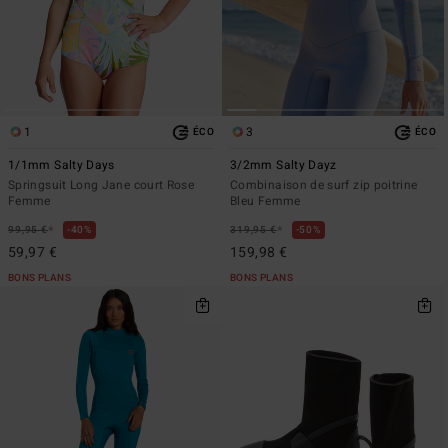
1
3
ÉCO
ÉCO
1/1mm Salty Days
3/2mm Salty Dayz
Springsuit Long Jane court Rose
Combinaison de surf zip poitrine
Femme
Bleu Femme
*
*
99,95 €
40%
319,95 €
50%
59,97 €
159,98 €
BONS PLANS
BONS PLANS