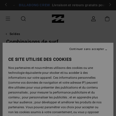
Passez
rons 🏄
Participer
BILLABONG CREW
Livraison et retours gratuits pour les
à
la
sélection
de
la
grille
Soldes
des
Combinaisons de surf
produits
Continuer sans accepter
s
Combinaisons de Surf
Vêtements Garçon
Surf Garçon
CE SITE UTILISE DES COOKIES
Nos partenaires et nous-mêmes utilisons des cookies ou une
Filtrer & Trier
29
Resultats
technologie équivalente pour stocker et/ou accéder à des
informations sur votre appareil. Ces informations personnelles
Passer
Aller
(comme vos données de navigation et votre adresse IP) peuvent
aux
a
être utilisées pour vous présenter des publications et du contenu
critères
trier
personnalisés ; pour mesurer la performance publicitaire et du
de
par
contenu ; pour personnaliser les publicités ; et en apprendre plus
filtrage
sur leur audience ; pour développer et améliorer les produits de nos
de
partenaires. Vous pouvez paramétrer vos choix pour accepter ou
recherche
non les cookies soumis à votre consentement, ou vous y opposer