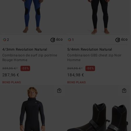
2
1
ÉCO
ÉCO
4/3mm Revolution Natural
5/4mm Revolution Natural
Combinaison de surf zip poitrine
Combinaison GBS chest zip Noir
Rouge Homme
Homme
*
*
359,95 €
20%
369,95 €
50%
287,96 €
184,98 €
BONS PLANS
BONS PLANS