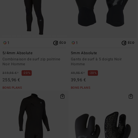
1
1
ÉCO
ÉCO
5/4mm Absolute
5mm Absolute
Combinaison de surf zip poitrine
Gants de surf à 5 doigts Noir
Noir Homme
Homme
*
*
319,95 €
20%
49,95 €
20%
255,96 €
39,96 €
BONS PLANS
BONS PLANS