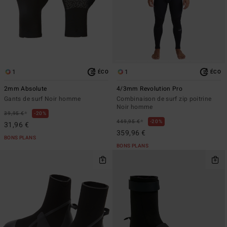
1
1
ÉCO
ÉCO
2mm Absolute
4/3mm Revolution Pro
Gants de surf Noir homme
Combinaison de surf zip poitrine
Noir homme
*
39,95 €
20%
*
449,95 €
20%
31,96 €
359,96 €
BONS PLANS
BONS PLANS