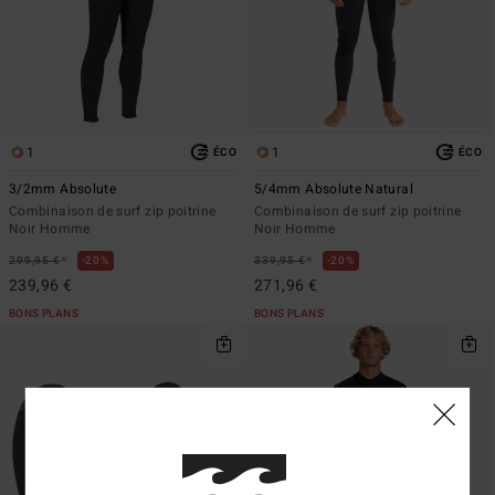
1
1
ÉCO
ÉCO
3/2mm Absolute
5/4mm Absolute Natural
Combinaison de surf zip poitrine
Combinaison de surf zip poitrine
Noir Homme
Noir Homme
*
*
299,95 €
20%
339,95 €
20%
239,96 €
271,96 €
BONS PLANS
BONS PLANS