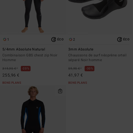
1
2
ÉCO
ÉCO
5/4mm Absolute Natural
3mm Absolute
Combinaison GBS chest zip Noir
Chaussons de surf néoprène orteil
Homme
séparé Noir homme
*
*
319,95 €
20%
59,95 €
30%
255,96 €
41,97 €
BONS PLANS
BONS PLANS