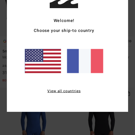
Welcome!
Choose your ship-to country
1
1
ÉCO
ÉCO
5mm Absolute
5/4mm Foil
Moufles de surf Noir Homme
Combinaison de surf back zip Noir
homme
*
39,95 €
20%
*
249,95 €
20%
31,96 €
199,96 €
BONS PLANS
BONS PLANS
View all countries