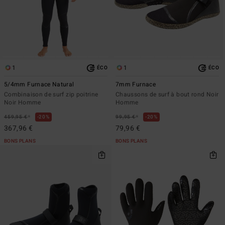
1
1
ÉCO
ÉCO
5/4mm Furnace Natural
7mm Furnace
Combinaison de surf zip poitrine
Chaussons de surf à bout rond Noir
Noir Homme
Homme
*
*
459,95 €
20%
99,95 €
20%
367,96 €
79,96 €
BONS PLANS
BONS PLANS