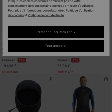
lorsque les cookies concernés ne relèvent pas de votre
consentement (tels que certains cookies de mesure d’audience).
Pour plus d'informations, consultez notre :
Politique d'utilisation
des cookies
et
Politique de confidentialité
Personnaliser mes choix
1
1
ÉCO
ÉCO
4/3mm Foil
3mm Furnace
Tout accepter
Combinaison de surf back zip Noir
Chaussons de surf néoprène orteil
homme
séparé Noir homme
*
*
239,95 €
20%
79,95 €
20%
191,96 €
63,96 €
BONS PLANS
BONS PLANS