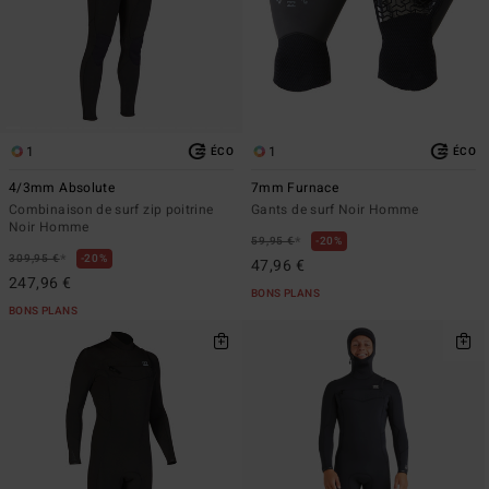
1
1
ÉCO
ÉCO
4/3mm Absolute
7mm Furnace
Combinaison de surf zip poitrine
Gants de surf Noir Homme
Noir Homme
*
59,95 €
20%
*
309,95 €
20%
47,96 €
247,96 €
BONS PLANS
BONS PLANS