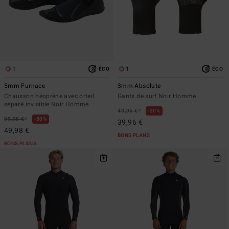
1
1
ÉCO
ÉCO
5mm Furnace
3mm Absolute
Chausson néoprène avec orteil
Gants de surf Noir Homme
séparé invisible Noir Homme
*
49,95 €
20%
*
99,95 €
50%
39,96 €
49,98 €
BONS PLANS
BONS PLANS