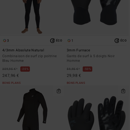
3
1
ÉCO
ÉCO
4/3mm Absolute Natural
3mm Furnace
Combinaison de surf zip poitrine
Gants de surf à 5 doigts Noir
Bleu Homme
Homme
*
*
309,95 €
20%
59,95 €
50%
247,96 €
29,98 €
BONS PLANS
BONS PLANS