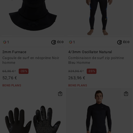
1
1
ÉCO
ÉCO
2mm Furnace
4/3mm Oscillator Natural
Cagoule de surf en néoprène Noir
Combinaison de surf zip poitrine
homme
Bleu Homme
*
*
65,95 €
20%
329,95 €
20%
52,76 €
263,96 €
BONS PLANS
BONS PLANS