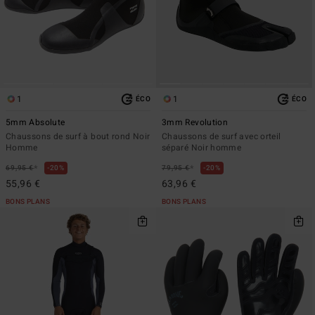
1
1
ÉCO
ÉCO
5mm Absolute
3mm Revolution
Chaussons de surf à bout rond Noir
Chaussons de surf avec orteil
Homme
séparé Noir homme
*
*
69,95 €
20%
79,95 €
20%
55,96 €
63,96 €
BONS PLANS
BONS PLANS