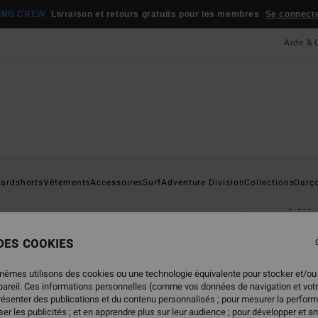
ONG CREW
Livraison et retours gratuits pour les membres
Se connecter
Aide & 
Page D'a
ardshorts
Vêtements
Accessoires
Surf
Adventure Division
Collections
Garç
A.
Casqu
 DES COOKIES
32,
mêmes utilisons des cookies ou une technologie équivalente pour stocker et/ou
ppareil. Ces informations personnelles (comme vos données de navigation et vot
présenter des publications et du contenu personnalisés ; pour mesurer la perform
Coule
er les publicités ; et en apprendre plus sur leur audience ; pour développer et am