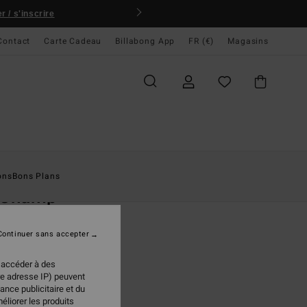
 / s'inscrire
Contact
Carte Cadeau
Billabong App
FR (€)
Magasins
ccueil
Homme
Accessoires
Casquettes & Chapeaux
ons
Bons Plans
I Champ
ette trucker Noir Homme
Continuer sans accepter
95 €
 accéder à des
re adresse IP) peuvent
ance publicitaire et du
Black
ur
éliorer les produits