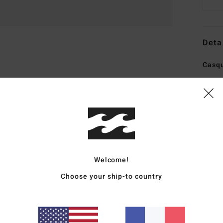
Deta
Casqu
Style
Carac
H
M
A
Welcome!
V
F
Choose your ship-to country
B
F