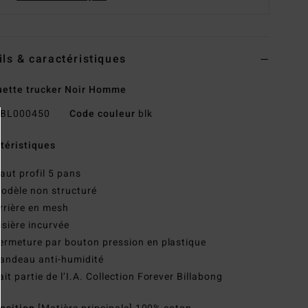
ils & caractéristiques
ette trucker Noir Homme
BL000450
Code couleur
blk
téristiques
aut profil 5 pans
odèle non structuré
rrière en mesh
isière incurvée
ermeture par bouton pression en plastique
andeau anti-humidité
ait partie de l’I.A. Collection Forever Billabong