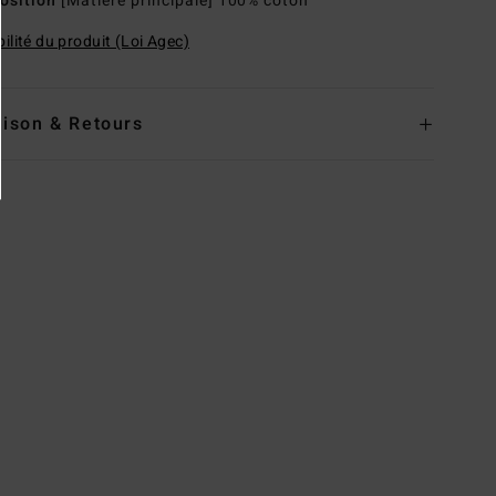
osition
[Matière principale] 100% coton
ilité du produit (Loi Agec)
aison & Retours