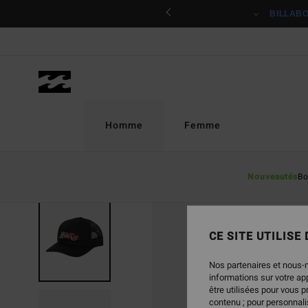
Passer
ciper
BILLAB
à
l'information
sur
le
produit
Homme
Femme
Nouveautés
Bo
CE SITE UTILISE
Nos partenaires et nous-
informations sur votre a
être utilisées pour vous 
contenu ; pour personnalis