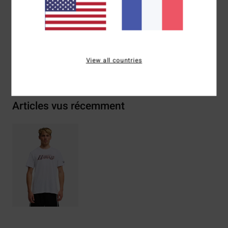
Traçabilité du produit (Loi Agec)
Livraison & Retours
View all countries
Articles vus récemment