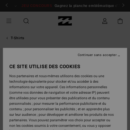
Passer
 membres
Se connecter / s'inscrire
JEU CONCOURS
Gagnez la planche emblématique d'Andy I
à
l'information
sur
le
produit
T-Shirts
Continuer sans accepter
CE SITE UTILISE DES COOKIES
Nos partenaires et nous-mêmes utilisons des cookies ou une
technologie équivalente pour stocker et/ou accéder à des
informations sur votre appareil. Ces informations personnelles
(comme vos données de navigation et votre adresse IP) peuvent
être utilisées pour vous présenter des publications et du contenu
personnalisés ; pour mesurer la performance publicitaire et du
contenu ; pour personnaliser les publicités ; et en apprendre plus
sur leur audience ; pour développer et améliorer les produits de nos
partenaires. Vous pouvez paramétrer vos choix pour accepter ou
non les cookies soumis à votre consentement, ou vous y opposer