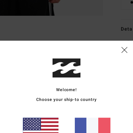
Deta
T-Shi
Style
Carac
M
C
Welcome!
E
Choose your ship-to country
G
F
Comp
Traçab