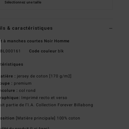
Sélectionnez une taille
ils & caractéristiques
rt à manches courtes Noir Homme
BL000161
Code couleur
blk
téristiques
atière :
jersey de coton [170 g/m2]
oupe :
premium
ncolure :
col rond
raphique:
Imprimé recto et verso
ait partie de l’I.A. Collection Forever Billabong
osition
[Matière principale] 100% coton
ilité du produit (Loi Agec)