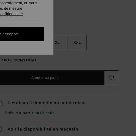
consentement, ou vous
ies de mesure
onfidentialité
t accepter
M
L
XL
XXL
ir le Guide des tailles
Ajouter au panier
Livraison à domicile ou point relais
Prévue à partir du
12 août
Voir la disponibilité en magasin