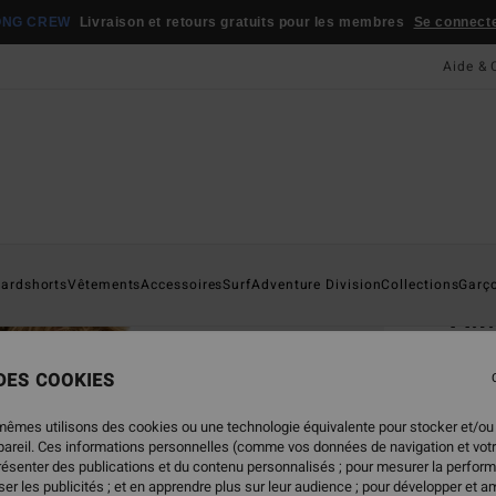
ONG CREW
Livraison et retours gratuits pour les membres
Se connecter
Aide & 
Page D'a
ardshorts
Vêtements
Accessoires
Surf
Adventure Division
Collections
Garç
A.
T-Shi
 DES COOKIES
35,
mêmes utilisons des cookies ou une technologie équivalente pour stocker et/ou
ppareil. Ces informations personnelles (comme vos données de navigation et vot
présenter des publications et du contenu personnalisés ; pour mesurer la perform
Coule
er les publicités ; et en apprendre plus sur leur audience ; pour développer et am