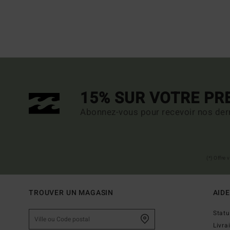
15% SUR VOTRE P
Abonnez-vous pour recevoir nos dern
(*) Offre
TROUVER UN MAGASIN
AIDE
Stat
Livra