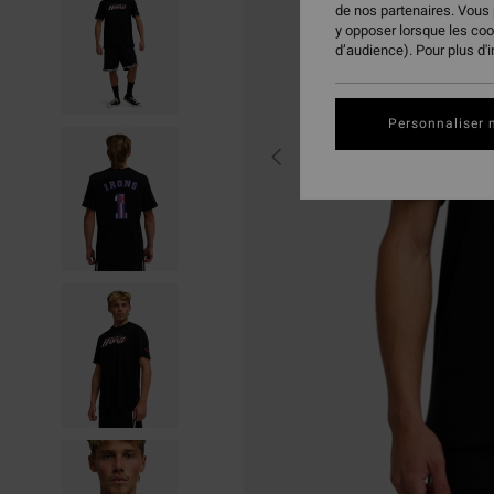
de nos partenaires. Vous
y opposer lorsque les co
d’audience). Pour plus d'
Personnaliser 