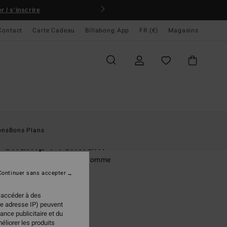
 / s'inscrire
Contact
Carte Cadeau
Billabong App
FR (€)
Magasins
ccueil
Homme
Vêtements
T-Shirts
ons
Bons Plans
I. Champ Premium
rt à manches courtes Noir Homme
Continuer sans accepter
95 €
 accéder à des
re adresse IP) peuvent
ance publicitaire et du
Black
ur
éliorer les produits