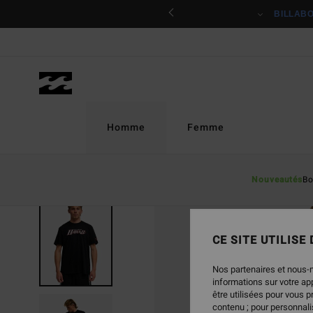
Passer
ciper
BILLAB
à
l'information
sur
le
produit
Homme
Femme
Nouveautés
Bo
CE SITE UTILISE
Nos partenaires et nous-
informations sur votre a
être utilisées pour vous 
contenu ; pour personnalis