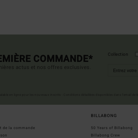
Collection
REMIÈRE COMMANDE*
ières actus et nos offres exclusives.
 valable en ligne pour les nouveaux inscrits - Conditions détaillées disponibles dans l'email de
BILLABONG
ut de la commande
50 Years of Billabong
ison
Billabong Crew