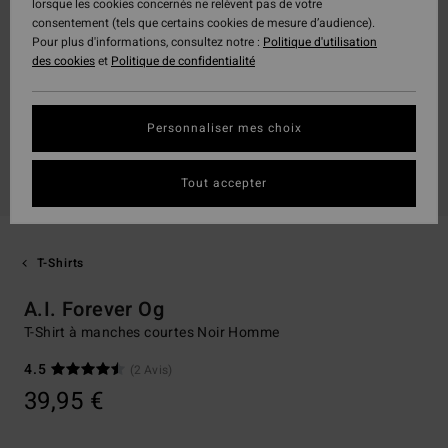
lorsque les cookies concernés ne relèvent pas de votre
consentement (tels que certains cookies de mesure d’audience).
Pour plus d'informations, consultez notre :
Politique d'utilisation
des cookies
et
Politique de confidentialité
Personnaliser mes choix
Tout accepter
T-Shirts
A.I. Forever Og
T-Shirt à manches courtes Noir Homme
4.5
(2 Avis)
39,95 €