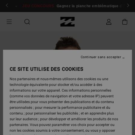
Passer
 membres
Se connecter / s'inscrire
JEU CONCOURS
Gagnez la planche emblématique d'Andy I
à
l'information
sur
le
produit
Continuer sans accepter
CE SITE UTILISE DES COOKIES
Nos partenaires et nous-mêmes utilisons des cookies ou une
technologie équivalente pour stocker et/ou accéder à des
informations sur votre appareil. Ces informations personnelles
(comme vos données de navigation et votre adresse IP) peuvent
être utilisées pour vous présenter des publications et du contenu
personnalisés ; pour mesurer la performance publicitaire et du
contenu ; pour personnaliser les publicités ; et en apprendre plus
sur leur audience ; pour développer et améliorer les produits de nos
partenaires. Vous pouvez paramétrer vos choix pour accepter ou
non les cookies soumis à votre consentement, ou vous y opposer