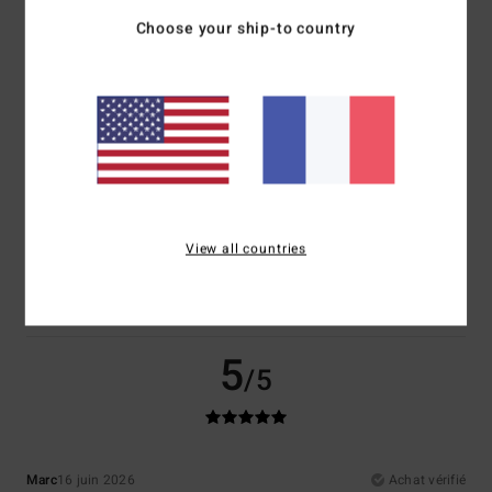
Choose your ship-to country
Confort
Rapport qualité / prix
5.0
4.5
Taille
Matière
4.5
Trop petit
Trop grand
Coloris
View all countries
4.5
5
/5
Marc
16 juin 2026
Achat vérifié