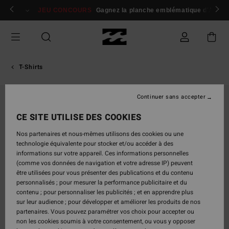
Passer
 membres
Se connecter / s'inscrire
JEU CONCOURS
Gagnez la planche emblématique d'Andy I
à
l'information
sur
le
produit
T-Shirts
Continuer sans accepter
CE SITE UTILISE DES COOKIES
Nos partenaires et nous-mêmes utilisons des cookies ou une
technologie équivalente pour stocker et/ou accéder à des
informations sur votre appareil. Ces informations personnelles
(comme vos données de navigation et votre adresse IP) peuvent
être utilisées pour vous présenter des publications et du contenu
personnalisés ; pour mesurer la performance publicitaire et du
contenu ; pour personnaliser les publicités ; et en apprendre plus
sur leur audience ; pour développer et améliorer les produits de nos
partenaires. Vous pouvez paramétrer vos choix pour accepter ou
non les cookies soumis à votre consentement, ou vous y opposer