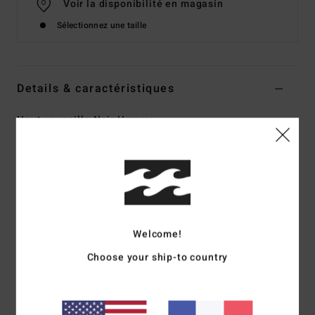
Voir la disponibilité en magasin
Sélectionnez une taille
Details & caractéristiques
Haut en maille Noir Homme
Style
24A011610
Code couleur
blk
Caractéristiques
Matière :
Jersey de polyester en maille
Bande en nylon sur les coutures des panneaux et
Welcome!
broderie artistique pour un look vintage universitaire /
Choose your ship-to country
sportif
Fait partie de la collection A.I. Forever de Billabong
Composition
[Matière principale] 100% polyester