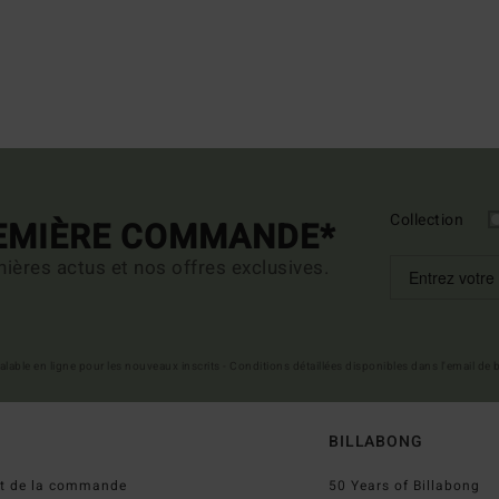
Collection
REMIÈRE COMMANDE*
ières actus et nos offres exclusives.
 valable en ligne pour les nouveaux inscrits - Conditions détaillées disponibles dans l'email de
BILLABONG
ut de la commande
50 Years of Billabong