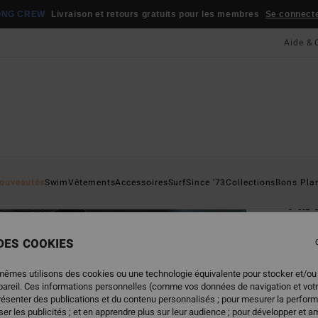
ONG CREW
Livraison et retours gratuits pour les membres
Se connecter
Aide & 
Page D'a
ouveautés
Swim
Vêtements
Accessoires
Surf
Since '73
Collections
Bons Pla
Ab
Short 
 DES COOKIES
65,
mêmes utilisons des cookies ou une technologie équivalente pour stocker et/ou
ppareil. Ces informations personnelles (comme vos données de navigation et vot
présenter des publications et du contenu personnalisés ; pour mesurer la perform
Coule
er les publicités ; et en apprendre plus sur leur audience ; pour développer et am