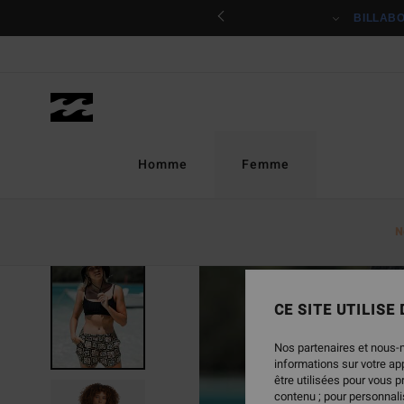
Passer
ciper
BILLAB
à
l'information
sur
le
produit
Homme
Femme
N
RUPTURE DE STOCK
CE SITE UTILISE
Nos partenaires et nous-
informations sur votre a
être utilisées pour vous 
contenu ; pour personnalis