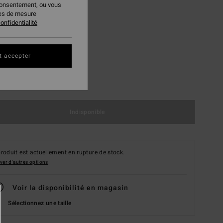
consentement, ou vous
ies de mesure
onfidentialité
t accepter
M
L
Indisponible
roduit est actuellement en rupture de stock.
ver d'autres options
Voir la disponibilité en magasin
Sélectionnez une taille