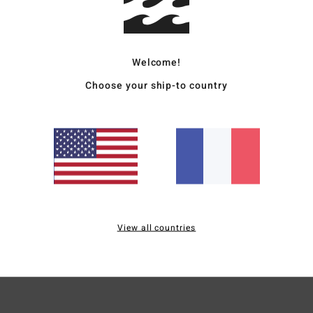
Desc
Welcome!
Avec 
nylon
Choose your ship-to country
la co
quell
impri
une t
Deta
View all countries
Livr