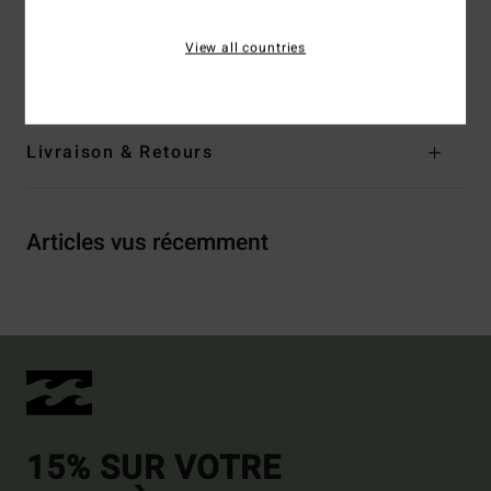
Composition
[Matière principale] 100% polyester recyclé
View all countries
Traçabilité du produit (Loi Agec)
Livraison & Retours
Articles vus récemment
15% SUR VOTRE