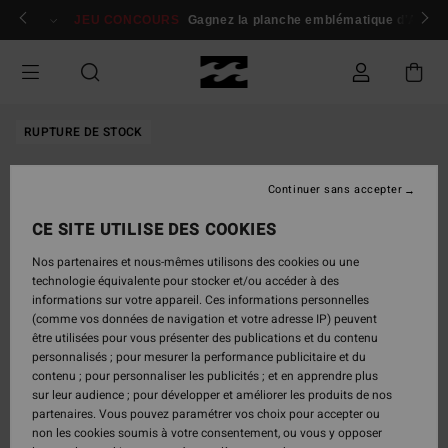
Passer
 membres
Se connecter / s'inscrire
JEU CONCOURS
Gagnez la planche emblématique d'Andy I
à
l'information
sur
le
produit
RUPTURE DE STOCK
Continuer sans accepter
CE SITE UTILISE DES COOKIES
Nos partenaires et nous-mêmes utilisons des cookies ou une
technologie équivalente pour stocker et/ou accéder à des
informations sur votre appareil. Ces informations personnelles
(comme vos données de navigation et votre adresse IP) peuvent
être utilisées pour vous présenter des publications et du contenu
personnalisés ; pour mesurer la performance publicitaire et du
contenu ; pour personnaliser les publicités ; et en apprendre plus
sur leur audience ; pour développer et améliorer les produits de nos
partenaires. Vous pouvez paramétrer vos choix pour accepter ou
non les cookies soumis à votre consentement, ou vous y opposer