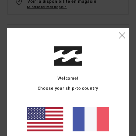
Voir la disponibilité en magasin
Sélectionner mon magasin
Details & caractéristiques
Casquette Vert Homme
Style
ABYHA00522
Code couleur
bgn
Caractéristiques
Welcome!
Collection :
Adventure Division
Choose your ship-to country
Matière :
100% polyester recyclé
Construction :
Construction non structurée à 5 pans
profil bas
Visière :
Semi incurvée
Fermeture :
fermeture strapback réglable
Logotage :
Broderie centrée sur la couronne avant