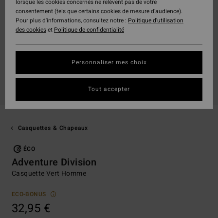
lorsque les cookies concernés ne relèvent pas de votre
consentement (tels que certains cookies de mesure d’audience).
Pour plus d'informations, consultez notre :
Politique d'utilisation
des cookies
et
Politique de confidentialité
Personnaliser mes choix
Tout accepter
Casquettes & Chapeaux
ÉCO
Adventure Division
Casquette Vert Homme
ECO-BONUS
32,95 €