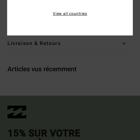
Composition
[Matière principale] 60% polyester recyclé,
40% acrylique
View all countries
Traçabilité du produit (Loi Agec)
Livraison & Retours
Articles vus récemment
15% SUR VOTRE