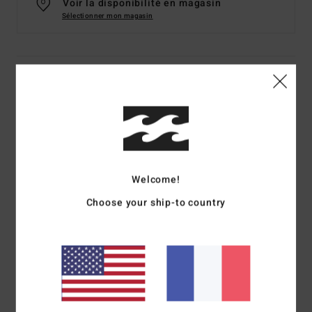
Voir la disponibilité en magasin
Sélectionner mon magasin
Details & caractéristiques
Bonnet à revers Marron Homme
Style
ABYHA00485
Code couleur
cpt0
Caractéristiques
Welcome!
Collection :
Adventure Division
Choose your ship-to country
Matière :
Matière tricot avec 60% de polyester recyclé et
40% d'acrylique
coupe :
Skull fit, une coupe ajustée
Modèle :
Modèle à revers
Logo :
étiquette avec logo