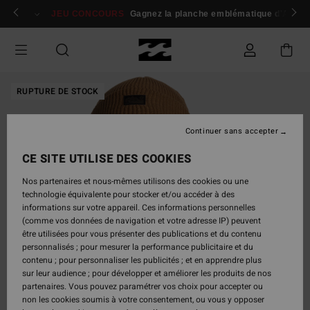
Passer
 membres
Se connecter / s'inscrire
JEU CONCOURS
Gagnez la planche emblématique d'Andy I
à
l'information
sur
le
produit
RUPTURE DE STOCK
Continuer sans accepter
CE SITE UTILISE DES COOKIES
Nos partenaires et nous-mêmes utilisons des cookies ou une
technologie équivalente pour stocker et/ou accéder à des
informations sur votre appareil. Ces informations personnelles
(comme vos données de navigation et votre adresse IP) peuvent
être utilisées pour vous présenter des publications et du contenu
personnalisés ; pour mesurer la performance publicitaire et du
contenu ; pour personnaliser les publicités ; et en apprendre plus
sur leur audience ; pour développer et améliorer les produits de nos
partenaires. Vous pouvez paramétrer vos choix pour accepter ou
non les cookies soumis à votre consentement, ou vous y opposer