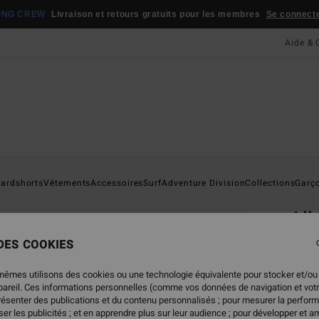
ONG CREW
Livraison et retours gratuits pour les membres
Se connecter
Aide & 
Page D'a
ardshorts
Vêtements
Accessoires
Surf
Adventure Division
Collections
Garç
ÉC
All
Short
 DES COOKIES
4.7
mêmes utilisons des cookies ou une technologie équivalente pour stocker et/ou
ECO-B
ppareil. Ces informations personnelles (comme vos données de navigation et vot
29,
présenter des publications et du contenu personnalisés ; pour mesurer la perform
er les publicités ; et en apprendre plus sur leur audience ; pour développer et am