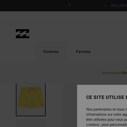
Passer
ciper
BILLAB
à
l'information
sur
le
produit
Homme
Femme
Nouveautés
Bo
CE SITE UTILISE
Nos partenaires et nous-
informations sur votre a
être utilisées pour vous 
contenu ; pour personnalis