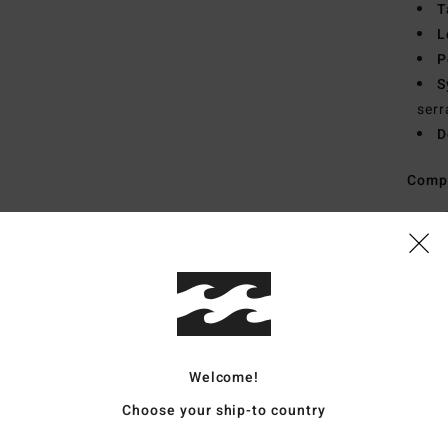
T
L
P
S
serr
D
Comp
Traçab
Livr
Welcome!
Choose your ship-to country