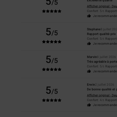
5
/5
Excellente qualité
Afficher original - De
Confort
: 5
Rapport 
/5
Je recommande 
5
Stephane
8 juillet 20
/5
Rapport qualité-prix
Confort
: 5
Rapport 
/5
Je recommande 
5
Marvin
8 juillet 2026
/5
Très agréable à porte
Confort
: 5
Rapport 
/5
Je recommande 
Erwin
2 juillet 2026
5
/5
De bonne qualité et ç
Afficher original - De
Confort
: 4
Rapport 
/5
Je recommande 