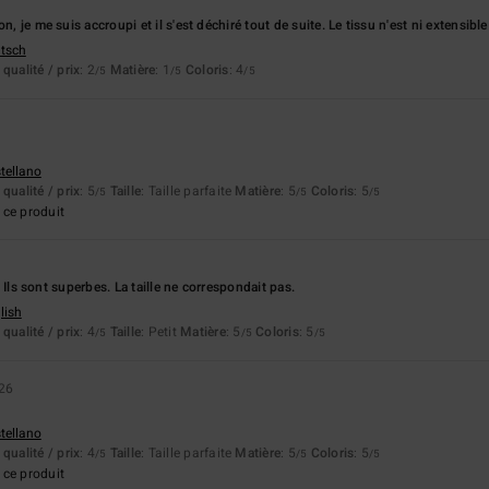
n, je me suis accroupi et il s'est déchiré tout de suite. Le tissu n'est ni extensible 
utsch
qualité / prix
: 2
Matière
: 1
Coloris
: 4
/5
/5
/5
stellano
qualité / prix
: 5
Taille
: Taille parfaite
Matière
: 5
Coloris
: 5
/5
/5
/5
ce produit
ts. Ils sont superbes. La taille ne correspondait pas.
lish
qualité / prix
: 4
Taille
: Petit
Matière
: 5
Coloris
: 5
/5
/5
/5
026
stellano
qualité / prix
: 4
Taille
: Taille parfaite
Matière
: 5
Coloris
: 5
/5
/5
/5
ce produit