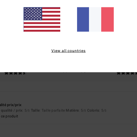
Note moyenne
4.7
/5
basé sur
50 avis vérifiés
depuis novembre 2025
82% de nos clients recommandent ce produit
View all countries
apport qualité / prix
Taille
Matière
4.5
4.7
Trop petit
Trop grand
lité prix/prix
qualité / prix
: 5
Taille
: Taille parfaite
Matière
: 5
Coloris
: 5
/5
/5
/5
ce produit