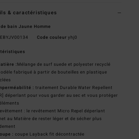
ils & caractéristiques
t de bain Jaune Homme
EBYJV00134
Code couleur
yhj0
téristiques
atière :
Mélange de surf suede et polyester recyclé
odèle fabriqué à partir de bouteilles en plastique
clées
mperméabilité :
traitement Durable Water Repellent
] déperlant pour vous garder au sec et vous protéger
 éléments
evêtement : le revêtement Micro Repel déperlant
et au Matière de rester léger et de sécher plus
idement
oupe :
coupe Layback fit décontractée