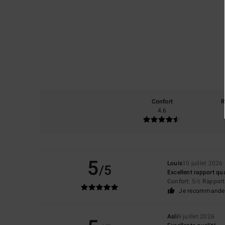
Confort
R
4.6
5
Louis
10 juillet 2026
/5
Excellent rapport qua
Confort
: 5
Rapport 
/5
Je recommande 
Asli
9 juillet 2026