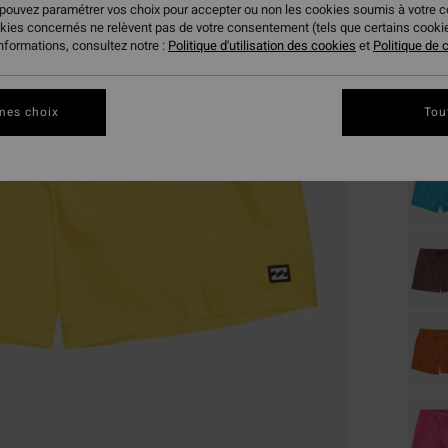
 pouvez paramétrer vos choix pour accepter ou non les cookies soumis à votre 
okies concernés ne relèvent pas de votre consentement (tels que certains cook
Coule
informations, consultez notre :
Politique d'utilisation des cookies
et
Politique de c
mes choix
Tou