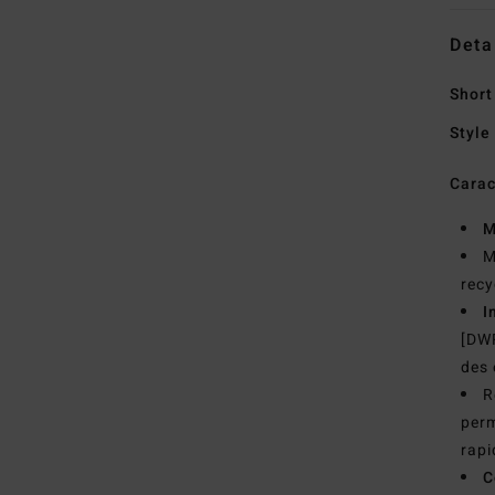
Deta
Shor
Style
Carac
M
M
recy
I
[DWR
des
R
perm
rap
C