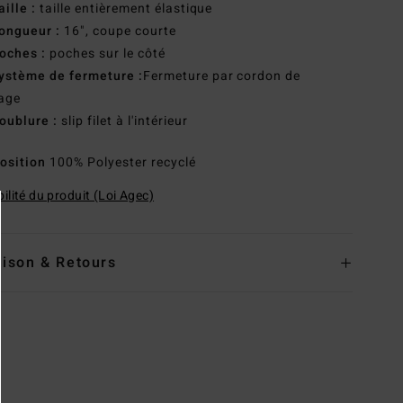
aille :
taille entièrement élastique
ongueur :
16", coupe courte
oches :
poches sur le côté
ystème de fermeture :
Fermeture par cordon de
age
oublure :
slip filet à l'intérieur
osition
100% Polyester recyclé
ilité du produit (Loi Agec)
aison & Retours