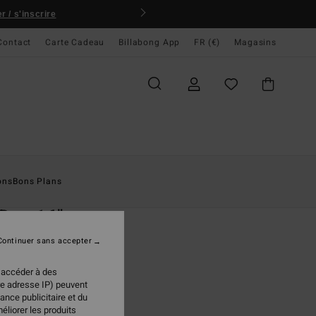
 / s'inscrire
Contact
Carte Cadeau
Billabong App
FR (€)
Magasins
ccueil
Homme
Boardshorts
Poches Latérales
ons
Bons Plans
O
 Day 16"
 de bain Jaune Homme
Continuer sans accepter
(50 Avis)
 accéder à des
ONUS
re adresse IP) peuvent
95 €
ance publicitaire et du
éliorer les produits