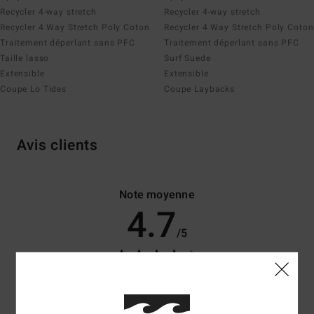
Recycler 4-way stretch
Recycler 4-way stretch
Recycler 4 Way Stretch Poly Coton
Recycler 4 Way Stretch Poly Coton
Traitement déperlant sans PFC
Traitement déperlant sans PFC
Taille lasso
Surf Suede
Extensible
Extensible
Coupe Lo Tides
Coupe Laybacks
Avis clients
Note moyenne
4.7
/5
basé sur
50 avis vérifiés
depuis novembre 2025
82% de nos clients recommandent ce produit