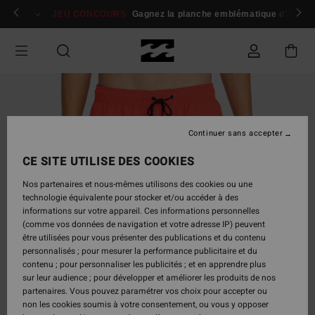
Passer
 membres
Se connecter / s'inscrire
JEU CONCOURS
Gagnez la planche emblématique d'Andy I
à
l'information
sur
le
produit
Continuer sans accepter
CE SITE UTILISE DES COOKIES
Nos partenaires et nous-mêmes utilisons des cookies ou une
technologie équivalente pour stocker et/ou accéder à des
informations sur votre appareil. Ces informations personnelles
(comme vos données de navigation et votre adresse IP) peuvent
être utilisées pour vous présenter des publications et du contenu
personnalisés ; pour mesurer la performance publicitaire et du
contenu ; pour personnaliser les publicités ; et en apprendre plus
sur leur audience ; pour développer et améliorer les produits de nos
partenaires. Vous pouvez paramétrer vos choix pour accepter ou
non les cookies soumis à votre consentement, ou vous y opposer