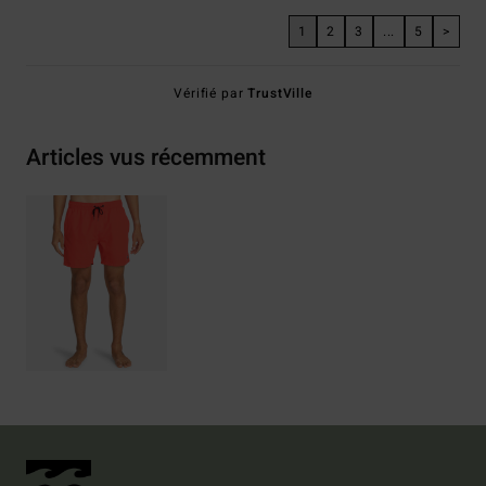
1
2
3
...
5
>
Vérifié par
TrustVille
Articles vus récemment