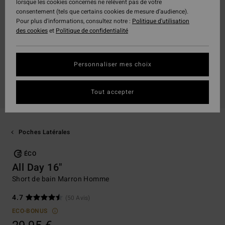
lorsque les cookies concernés ne relèvent pas de votre
consentement (tels que certains cookies de mesure d’audience).
Pour plus d'informations, consultez notre :
Politique d'utilisation
des cookies
et
Politique de confidentialité
Personnaliser mes choix
Tout accepter
Poches Latérales
ÉCO
All Day 16"
Short de bain Marron Homme
4.7
(50 Avis)
ECO-BONUS