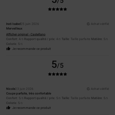
/5
Irati Isabel
25 juin 2026
Achat vérifié
Merveilleux
Afficher original - Castellano
Confort
: 4
Rapport qualité / prix
: 4
Taille
: Taille parfaite
Matière
: 5
/5
/5
/5
Coloris
: 5
/5
Je recommande ce produit
5
/5
Nicole
23 juin 2026
Achat vérifié
Coupe parfaite, très confortable
Confort
: 5
Rapport qualité / prix
: 5
Taille
: Taille parfaite
Matière
: 5
/5
/5
/5
Coloris
: 5
/5
Je recommande ce produit