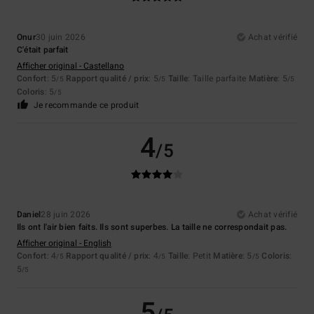
Onur
30 juin 2026
Achat vérifié
C'était parfait
Afficher original - Castellano
Confort
: 5
Rapport qualité / prix
: 5
Taille
: Taille parfaite
Matière
: 5
/5
/5
/5
Coloris
: 5
/5
Je recommande ce produit
4
/5
Daniel
28 juin 2026
Achat vérifié
Ils ont l'air bien faits. Ils sont superbes. La taille ne correspondait pas.
Afficher original - English
Confort
: 4
Rapport qualité / prix
: 4
Taille
: Petit
Matière
: 5
Coloris
:
/5
/5
/5
5
/5
5