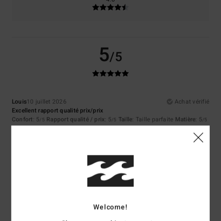
5
/5
Louis
10 juillet 2026
Achat vérifié
Excellent rapport qualité prix/prix
Confort
: 5
Rapport qualité / prix
: 5
Taille
: Taille parfaite
Matière
: 5
/5
/5
/5
Coloris
: 5
/5
Je recommande ce produit
5
/5
Welcome!
Asli
9 juillet 2026
Achat vérifié