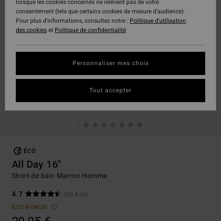
lorsque les cookies concernés ne relèvent pas de votre
consentement (tels que certains cookies de mesure d’audience).
Pour plus d'informations, consultez notre :
Politique d'utilisation
des cookies
et
Politique de confidentialité
Personnaliser mes choix
Tout accepter
ÉCO
All Day 16"
Short de bain Marron Homme
4.7
(50 Avis)
ECO-BONUS