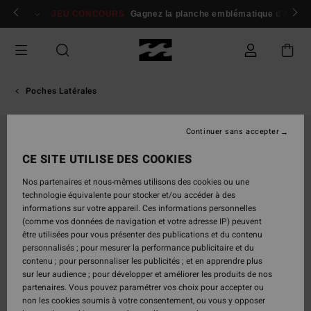
Passer
 membres
Se connecter / s'inscrire
JEU CONCOURS
Gagnez la planche emblématique d'Andy I
à
l'information
sur
le
produit
Poches Latérales
Continuer sans accepter
CE SITE UTILISE DES COOKIES
Nos partenaires et nous-mêmes utilisons des cookies ou une
technologie équivalente pour stocker et/ou accéder à des
informations sur votre appareil. Ces informations personnelles
(comme vos données de navigation et votre adresse IP) peuvent
être utilisées pour vous présenter des publications et du contenu
personnalisés ; pour mesurer la performance publicitaire et du
contenu ; pour personnaliser les publicités ; et en apprendre plus
sur leur audience ; pour développer et améliorer les produits de nos
partenaires. Vous pouvez paramétrer vos choix pour accepter ou
non les cookies soumis à votre consentement, ou vous y opposer