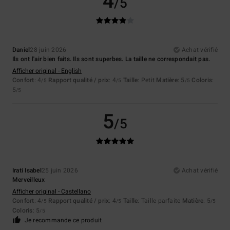
4
/5
Daniel
28 juin 2026
Achat vérifié
Ils ont l'air bien faits. Ils sont superbes. La taille ne correspondait pas.
Afficher original - English
Confort
: 4
Rapport qualité / prix
: 4
Taille
: Petit
Matière
: 5
Coloris
:
/5
/5
/5
5
/5
5
/5
Irati Isabel
25 juin 2026
Achat vérifié
Merveilleux
Afficher original - Castellano
Confort
: 4
Rapport qualité / prix
: 4
Taille
: Taille parfaite
Matière
: 5
/5
/5
/5
Coloris
: 5
/5
Je recommande ce produit