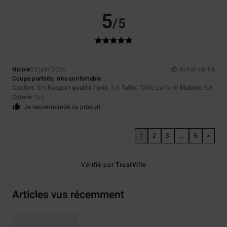
5
/5
Nicole
23 juin 2026
Achat vérifié
Coupe parfaite, très confortable
Confort
: 5
Rapport qualité / prix
: 5
Taille
: Taille parfaite
Matière
: 5
/5
/5
/5
Coloris
: 5
/5
Je recommande ce produit
1
2
3
...
5
>
Vérifié par
TrustVille
Articles vus récemment