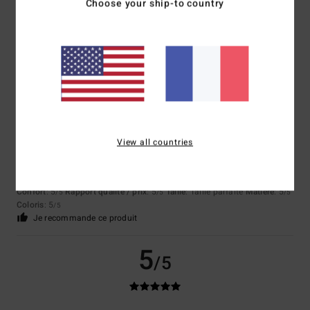
Choose your ship-to country
Excellente qualité
Afficher original - Deutsch
Confort
: 5
Rapport qualité / prix
: 5
Taille
: Taille parfaite
Matière
: 5
/5
/5
/5
Coloris
: 5
/5
Je recommande ce produit
5
/5
View all countries
Stephane
8 juillet 2026
Achat vérifié
Rapport qualité-prix
Confort
: 5
Rapport qualité / prix
: 5
Taille
: Taille parfaite
Matière
: 5
/5
/5
/5
Coloris
: 5
/5
Je recommande ce produit
5
/5