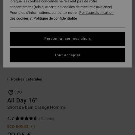
lorsque les cookies concernés ne relèvent pas de votre
consentement (tels que certains cookies de mesure d’audience).
Pour plus d'informations, consultez notre :
Politique d'utilisation
des cookies
et
Politique de confidentialité
Personnaliser mes choix
Tout accepter
Poches Latérales
ÉCO
All Day 16"
Short de bain Orange Homme
4.7
(50 Avis)
ECO-BONUS