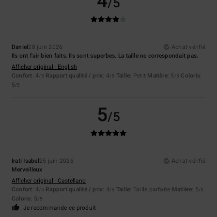
4
/5
Daniel
28 juin 2026
Achat vérifié
Ils ont l'air bien faits. Ils sont superbes. La taille ne correspondait pas.
Afficher original - English
Confort
: 4
Rapport qualité / prix
: 4
Taille
: Petit
Matière
: 5
Coloris
:
/5
/5
/5
5
/5
5
/5
Irati Isabel
25 juin 2026
Achat vérifié
Merveilleux
Afficher original - Castellano
Confort
: 4
Rapport qualité / prix
: 4
Taille
: Taille parfaite
Matière
: 5
/5
/5
/5
Coloris
: 5
/5
Je recommande ce produit