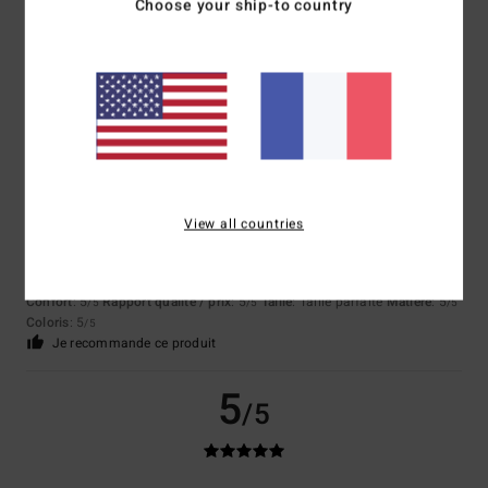
Choose your ship-to country
Excellente qualité
Afficher original - Deutsch
Confort
: 5
Rapport qualité / prix
: 5
Taille
: Taille parfaite
Matière
: 5
/5
/5
/5
Coloris
: 5
/5
Je recommande ce produit
5
/5
View all countries
Stephane
8 juillet 2026
Achat vérifié
Rapport qualité-prix
Confort
: 5
Rapport qualité / prix
: 5
Taille
: Taille parfaite
Matière
: 5
/5
/5
/5
Coloris
: 5
/5
Je recommande ce produit
5
/5