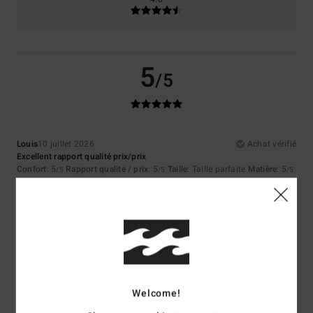
5
/5
Louis
10 juillet 2026
Achat vérifié
Excellent rapport qualité prix/prix
Confort
: 5
Rapport qualité / prix
: 5
Taille
: Taille parfaite
Matière
: 5
/5
/5
/5
Coloris
: 5
/5
Je recommande ce produit
5
/5
Welcome!
Asli
9 juillet 2026
Achat vérifié