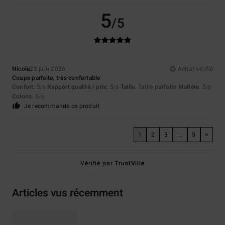
5
/5
Nicole
23 juin 2026
Achat vérifié
Coupe parfaite, très confortable
Confort
: 5
Rapport qualité / prix
: 5
Taille
: Taille parfaite
Matière
: 5
/5
/5
/5
Coloris
: 5
/5
Je recommande ce produit
1
2
3
...
5
>
Vérifié par
TrustVille
Articles vus récemment