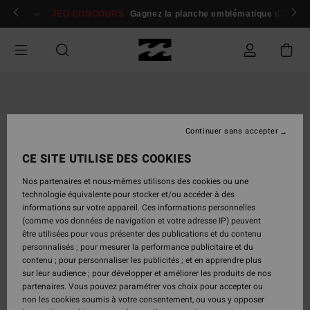
Passer
 membres
Se connecter / s'inscrire
JEU CONCOURS
Gagnez la planche emblématique d'Andy I
à
l'information
sur
le
produit
Continuer sans accepter
CE SITE UTILISE DES COOKIES
Nos partenaires et nous-mêmes utilisons des cookies ou une
technologie équivalente pour stocker et/ou accéder à des
informations sur votre appareil. Ces informations personnelles
(comme vos données de navigation et votre adresse IP) peuvent
être utilisées pour vous présenter des publications et du contenu
personnalisés ; pour mesurer la performance publicitaire et du
contenu ; pour personnaliser les publicités ; et en apprendre plus
sur leur audience ; pour développer et améliorer les produits de nos
partenaires. Vous pouvez paramétrer vos choix pour accepter ou
non les cookies soumis à votre consentement, ou vous y opposer