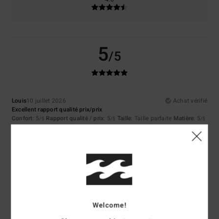
5
/5
Louis
10 juillet 2026
Achat vérifié
Excellent rapport qualité prix/prix
Confort
: 5
Rapport qualité / prix
: 5
Taille
: Taille parfaite
Matière
: 5
/5
/5
/5
Coloris
: 5
/5
Je recommande ce produit
5
/5
Welcome!
Asli
9 juillet 2026
Achat vérifié