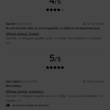
4
/5
Daniel
28 juin 2026
Achat vérifié
Ils ont l'air bien faits. Ils sont superbes. La taille ne correspondait pas.
Afficher original - English
Confort
: 4
Rapport qualité / prix
: 4
Taille
: Petit
Matière
: 5
Coloris
:
/5
/5
/5
5
/5
5
/5
Irati Isabel
25 juin 2026
Achat vérifié
Merveilleux
Afficher original - Castellano
Confort
: 4
Rapport qualité / prix
: 4
Taille
: Taille parfaite
Matière
: 5
/5
/5
/5
Coloris
: 5
/5
Je recommande ce produit