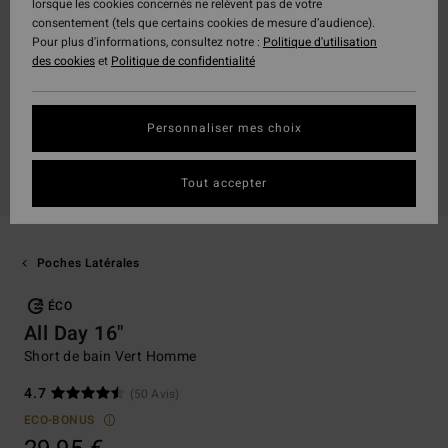
lorsque les cookies concernés ne relèvent pas de votre
consentement (tels que certains cookies de mesure d’audience).
Pour plus d'informations, consultez notre :
Politique d'utilisation
des cookies
et
Politique de confidentialité
Personnaliser mes choix
Tout accepter
Poches Latérales
ÉCO
All Day 16"
Short de bain Vert Homme
4.7
(50 Avis)
ECO-BONUS