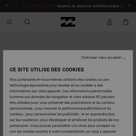
Passer
 membres
Se connecter / s'inscrire
JEU CONCOURS
Gagnez la planche emblématique d'Andy I
à
l'information
sur
le
produit
Continuer sans accepter
CE SITE UTILISE DES COOKIES
Nos partenaires et nous-mêmes utilisons des cookies ou une
technologie équivalente pour stocker et/ou accéder à des
informations sur votre appareil. Ces informations personnelles
(comme vos données de navigation et votre adresse IP) peuvent
être utilisées pour vous présenter des publications et du contenu
personnalisés ; pour mesurer la performance publicitaire et du
contenu ; pour personnaliser les publicités ; et en apprendre plus
sur leur audience ; pour développer et améliorer les produits de nos
partenaires. Vous pouvez paramétrer vos choix pour accepter ou
non les cookies soumis à votre consentement, ou vous y opposer