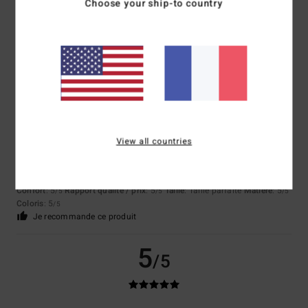
Choose your ship-to country
Excellente qualité
Afficher original - Deutsch
Confort
: 5
Rapport qualité / prix
: 5
Taille
: Taille parfaite
Matière
: 5
/5
/5
/5
Coloris
: 5
/5
Je recommande ce produit
5
/5
View all countries
Stephane
8 juillet 2026
Achat vérifié
Rapport qualité-prix
Confort
: 5
Rapport qualité / prix
: 5
Taille
: Taille parfaite
Matière
: 5
/5
/5
/5
Coloris
: 5
/5
Je recommande ce produit
5
/5