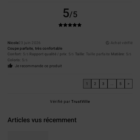
5
/5
Nicole
23 juin 2026
Achat vérifié
Coupe parfaite, très confortable
Confort
: 5
Rapport qualité / prix
: 5
Taille
: Taille parfaite
Matière
: 5
/5
/5
/5
Coloris
: 5
/5
Je recommande ce produit
1
2
3
...
5
>
Vérifié par
TrustVille
Articles vus récemment