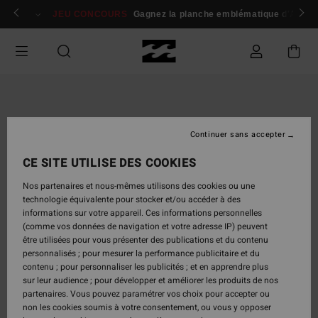
Passer
 membres
Se connecter / s'inscrire
JEU CONCOURS
Gagnez la planche emblématique d'Andy I
à
l'information
sur
le
produit
Continuer sans accepter
CE SITE UTILISE DES COOKIES
Nos partenaires et nous-mêmes utilisons des cookies ou une
technologie équivalente pour stocker et/ou accéder à des
informations sur votre appareil. Ces informations personnelles
(comme vos données de navigation et votre adresse IP) peuvent
être utilisées pour vous présenter des publications et du contenu
personnalisés ; pour mesurer la performance publicitaire et du
contenu ; pour personnaliser les publicités ; et en apprendre plus
sur leur audience ; pour développer et améliorer les produits de nos
partenaires. Vous pouvez paramétrer vos choix pour accepter ou
non les cookies soumis à votre consentement, ou vous y opposer