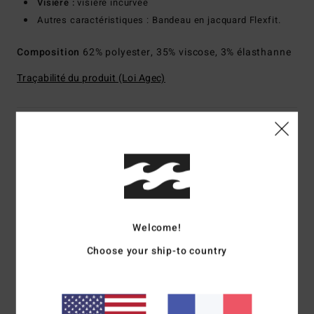
Visière :
visière incurvée
Autres caractéristiques : Bandeau en jacquard Flexfit.
Composition
62% polyester, 35% viscose, 3% élasthanne
Traçabilité du produit (Loi Agec)
Livraison & Retours
Avis clients
Welcome!
Note moyenne
1.0
Choose your ship-to country
/5