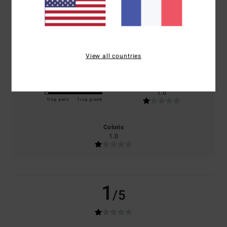
basé sur
1 avis vérifiés
depuis avril 2026
0% de nos clients recommandent ce produit
Confort
Rapport qualité / prix
1.0
1.0
View all countries
Taille
Matière
1.0
Trop petit
Trop grand
Coloris
1.0
1
/5