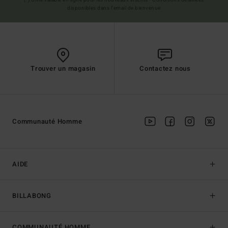
(*) Offre valable en ligne pour les nouveaux inscrits - Conditions détaillées
disponibles dans l'email de bienvenue
Trouver un magasin
Contactez nous
Communauté Homme
AIDE
BILLABONG
COMMUNAUTÉ HOMME