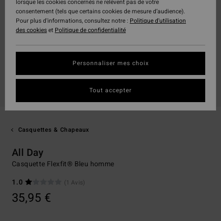
lorsque les cookies concernés ne relèvent pas de votre
consentement (tels que certains cookies de mesure d’audience).
Pour plus d'informations, consultez notre :
Politique d'utilisation
des cookies
et
Politique de confidentialité
Personnaliser mes choix
Tout accepter
Casquettes & Chapeaux
All Day
Casquette Flexfit® Bleu homme
1.0
(1 Avis)
35,95 €