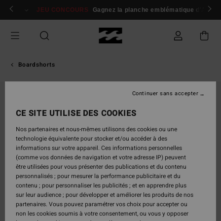
Passer
 membres
Se connecter / s'inscrire
JEU CONCOURS
Gagnez la planche emblématique d'Andy I
à
l'information
sur
le
produit
Boardshorts
Continuer sans accepter
CE SITE UTILISE DES COOKIES
Nos partenaires et nous-mêmes utilisons des cookies ou une
technologie équivalente pour stocker et/ou accéder à des
informations sur votre appareil. Ces informations personnelles
(comme vos données de navigation et votre adresse IP) peuvent
être utilisées pour vous présenter des publications et du contenu
personnalisés ; pour mesurer la performance publicitaire et du
contenu ; pour personnaliser les publicités ; et en apprendre plus
sur leur audience ; pour développer et améliorer les produits de nos
partenaires. Vous pouvez paramétrer vos choix pour accepter ou
non les cookies soumis à votre consentement, ou vous y opposer