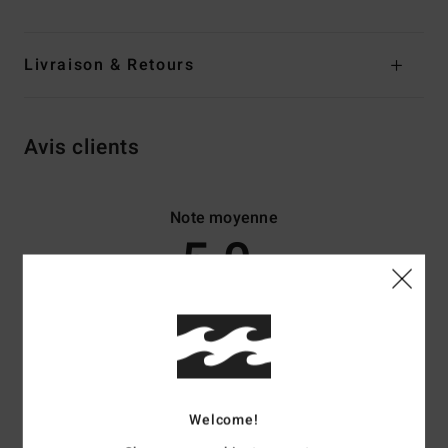
Livraison & Retours
Avis clients
Note moyenne
5.0
/5
basé sur
4 avis vérifiés
depuis mai 2026
75% de nos clients recommandent ce produit
Confort
Rapport qualité / prix
Welcome!
5.0
4.5