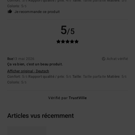
Confort
: 5
Rapport qualité / prix
: 4
Taille
: Taille parfaite
Matière
: 5
/5
/5
/5
Coloris
: 5
/5
Je recommande ce produit
5
/5
Ilse
13 mai 2026
Achat vérifié
Ça va bien, c'est un beau produit.
Afficher original - Deutsch
Confort
: 5
Rapport qualité / prix
: 5
Taille
: Taille parfaite
Matière
: 5
/5
/5
/5
Coloris
: 5
/5
Vérifié par
TrustVille
Articles vus récemment