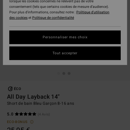
lorsque les cookies concernés ne relèvent pas de votre
consentement (tels que certains cookies de mesure d’audience).
Pour plus d'informations, consultez notre :
Politique d'utilisation
des cookies
et
Politique de confidentialité
Personnaliser mes choix
Tout accepter
ÉCO
All Day Layback 14"
Short de bain Bleu Garçon 8-16 ans
5.0
(4 Avis)
ECO-BONUS