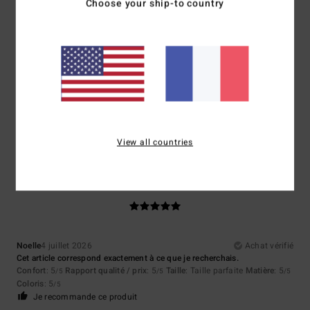
Choose your ship-to country
Taille
Matière
5.0
Trop petit
Trop grand
Coloris
5.0
View all countries
5
/5
Noelle
4 juillet 2026
Achat vérifié
Cet article correspond exactement à ce que je recherchais.
Confort
: 5
Rapport qualité / prix
: 5
Taille
: Taille parfaite
Matière
: 5
/5
/5
/5
Coloris
: 5
/5
Je recommande ce produit