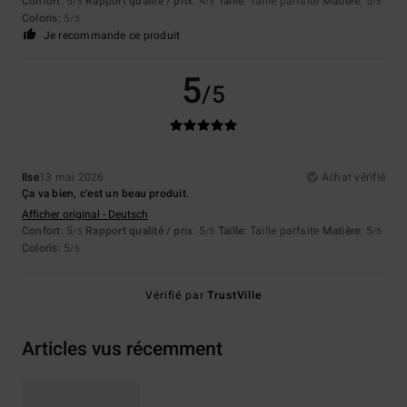
Confort
: 5
Rapport qualité / prix
: 4
Taille
: Taille parfaite
Matière
: 5
/5
/5
/5
Coloris
: 5
/5
Je recommande ce produit
5
/5
Ilse
13 mai 2026
Achat vérifié
Ça va bien, c'est un beau produit.
Afficher original - Deutsch
Confort
: 5
Rapport qualité / prix
: 5
Taille
: Taille parfaite
Matière
: 5
/5
/5
/5
Coloris
: 5
/5
Vérifié par
TrustVille
Articles vus récemment