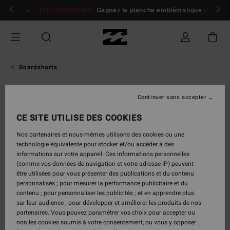
Passer
 membres
Se connecter / s'inscrire
JEU CONCOURS
Gagnez la planche emblématique d'Andy I
à
l'information
sur
le
produit
Boardshorts
Continuer sans accepter
CE SITE UTILISE DES COOKIES
Nos partenaires et nous-mêmes utilisons des cookies ou une
technologie équivalente pour stocker et/ou accéder à des
informations sur votre appareil. Ces informations personnelles
(comme vos données de navigation et votre adresse IP) peuvent
être utilisées pour vous présenter des publications et du contenu
personnalisés ; pour mesurer la performance publicitaire et du
contenu ; pour personnaliser les publicités ; et en apprendre plus
sur leur audience ; pour développer et améliorer les produits de nos
partenaires. Vous pouvez paramétrer vos choix pour accepter ou
non les cookies soumis à votre consentement, ou vous y opposer