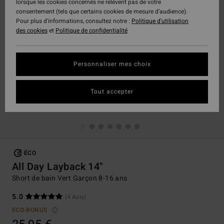
lorsque les cookies concernés ne relèvent pas de votre
consentement (tels que certains cookies de mesure d’audience).
Pour plus d'informations, consultez notre :
Politique d'utilisation
des cookies
et
Politique de confidentialité
Personnaliser mes choix
Tout accepter
ÉCO
All Day Layback 14"
Short de bain Vert Garçon 8-16 ans
5.0
(4 Avis)
ECO-BONUS