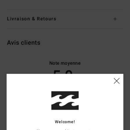
Livraison & Retours
Avis clients
Note moyenne
5.0
/5
basé sur
4 avis vérifiés
depuis mai 2026
75% de nos clients recommandent ce produit
Confort
Rapport qualité / prix
Welcome!
5.0
4.5