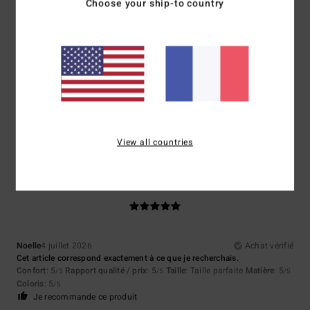
Choose your ship-to country
Taille
Matière
5.0
Trop petit
Trop grand
Coloris
5.0
View all countries
5
/5
Noelle
4 juillet 2026
Achat vérifié
Cet article correspond exactement à ce que je recherchais.
Confort
: 5
Rapport qualité / prix
: 5
Taille
: Taille parfaite
Matière
: 5
/5
/5
/5
Coloris
: 5
/5
Je recommande ce produit