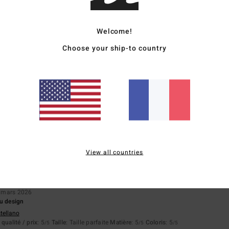
apport qualité / prix
Taille
Matière
4.4
4.6
Trop petit
Trop grand
Welcome!
Choose your ship-to country
2026
qualité / prix
: 4
Taille
: Taille parfaite
Matière
: 5
Coloris
: 5
/5
/5
/5
ce produit
 mars 2026
 pour homme qui s'accordent avec différentes tenues
stellano
View all countries
qualité / prix
: 5
Taille
: Taille parfaite
Matière
: 5
/5
/5
ce produit
 mars 2026
au design
stellano
qualité / prix
: 5
Taille
: Taille parfaite
Matière
: 5
Coloris
: 5
/5
/5
/5