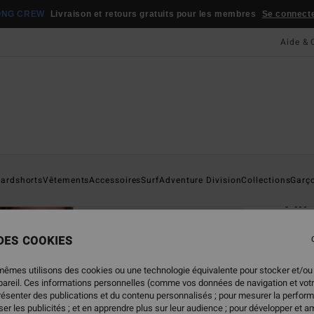
atuits pour les membres
Se connecter / s'inscrire
Aide & 
Page D'a
ardshorts
Vêtements
Accessoires
Surf
Adventure Division
Collections
Garç
All
Swea
 DES COOKIES
4.6
55,95
mêmes utilisons des cookies ou une technologie équivalente pour stocker et/ou
27,
ppareil. Ces informations personnelles (comme vos données de navigation et vot
présenter des publications et du contenu personnalisés ; pour mesurer la perform
BONS 
er les publicités ; et en apprendre plus sur leur audience ; pour développer et am