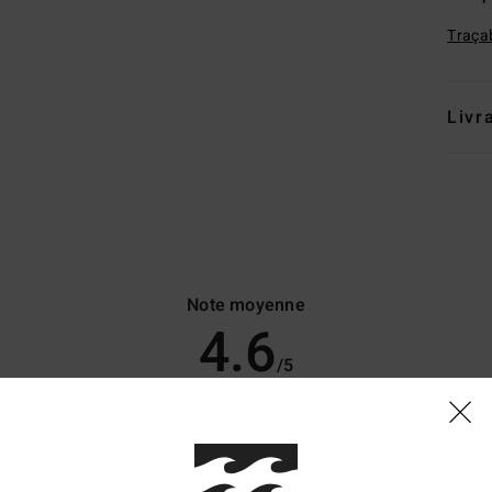
Traçab
Livr
Note moyenne
4.6
/5
basé sur
7 avis vérifiés
depuis décembre 2025
86% de nos clients recommandent ce produit