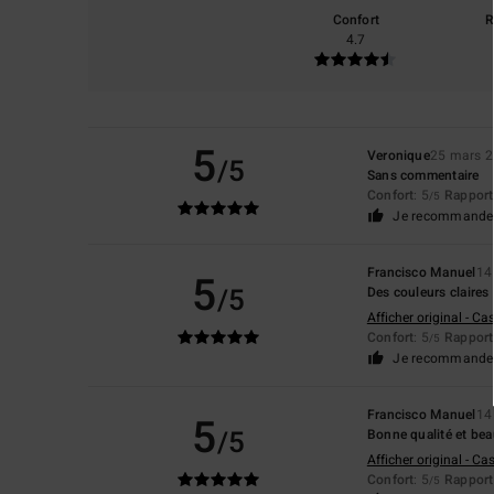
Confort
R
4.7
5
Veronique
25 mars 
/5
Sans commentaire
Confort
: 5
Rapport 
/5
Je recommande 
Francisco Manuel
14
5
/5
Des couleurs claires
Afficher original - Ca
Confort
: 5
Rapport 
/5
Je recommande 
Francisco Manuel
14
5
/5
Bonne qualité et be
Afficher original - Ca
Confort
: 5
Rapport 
/5