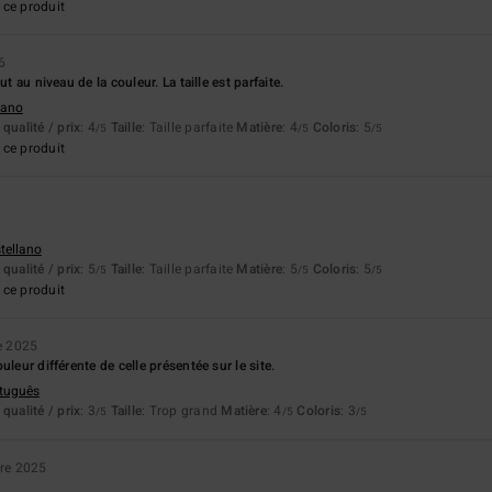
ce produit
6
ut au niveau de la couleur. La taille est parfaite.
liano
qualité / prix
: 4
Taille
: Taille parfaite
Matière
: 4
Coloris
: 5
/5
/5
/5
ce produit
6
stellano
qualité / prix
: 5
Taille
: Taille parfaite
Matière
: 5
Coloris
: 5
/5
/5
/5
ce produit
e 2025
uleur différente de celle présentée sur le site.
rtuguês
qualité / prix
: 3
Taille
: Trop grand
Matière
: 4
Coloris
: 3
/5
/5
/5
re 2025