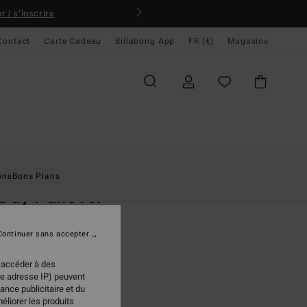
JEU CONCOURS
Gagnez la planch
Contact
Carte Cadeau
Billabong App
FR (€)
Magasins
ccueil
Homme
Vêtements
Sweats
ons
Bons Plans
 Day Pullover
t Rose Homme
Continuer sans accepter
(7 Avis)
 €
50%
 accéder à des
98 €
re adresse IP) peuvent
ance publicitaire et du
PLANS
éliorer les produits