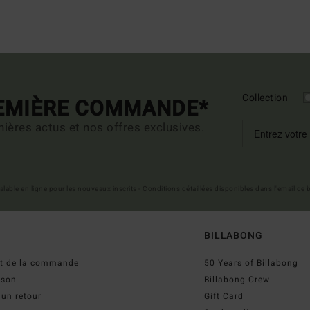
Collection
REMIÈRE COMMANDE*
ières actus et nos offres exclusives.
 valable en ligne pour les nouveaux inscrits - Conditions détaillées disponibles dans l'email de
BILLABONG
ut de la commande
50 Years of Billabong
ison
Billabong Crew
 un retour
Gift Card