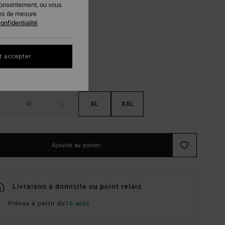
consentement, ou vous
ies de mesure
Dusty Pink
ur
onfidentialité
t accepter
M
L
XL
XXL
Ajouter au panier
Livraison à domicile ou point relais
Prévue à partir du
10 août