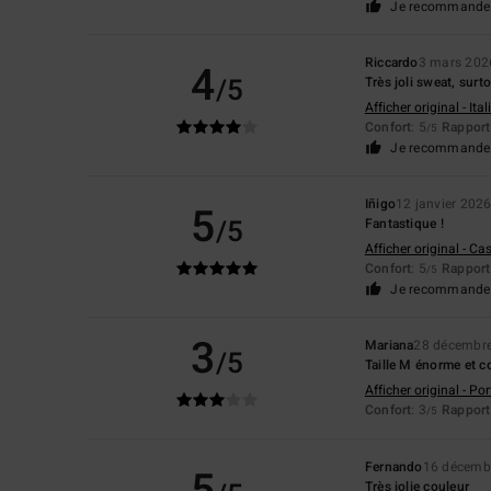
Je recommande 
Riccardo
3 mars 202
4
/5
Très joli sweat, surto
Afficher original - Ita
Confort
: 5
Rapport 
/5
Je recommande 
Iñigo
12 janvier 202
5
/5
Fantastique !
Afficher original - Ca
Confort
: 5
Rapport 
/5
Je recommande 
3
Mariana
28 décembr
/5
Taille M énorme et co
Afficher original - Po
Confort
: 3
Rapport 
/5
Fernando
16 décemb
5
Très jolie couleur