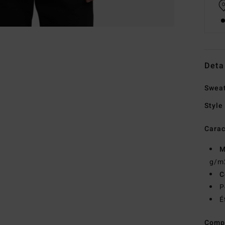
Deta
Swea
Style
Carac
M
g/m
C
P
É
Comp