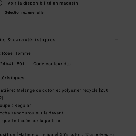
Voir la disponibilité en magasin
Sélectionnez une taille
ils & caractéristiques
t Rose Homme
24A411501
Code couleur
dtp
téristiques
atière:
Mélange de coton et polyester recyclé [230
2]
oupe :
Regular
oche kangourou sur le devant
tiquette tissée sur la poitrine
osition
[Matière principale] 55% coton, 45% polyester