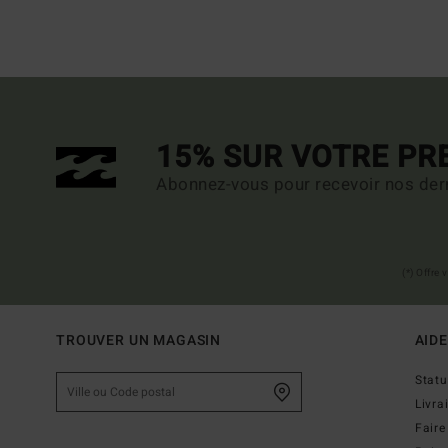
15% SUR VOTRE P
Abonnez-vous pour recevoir nos dern
(*) Offre
TROUVER UN MAGASIN
AIDE
Stat
Livra
Faire