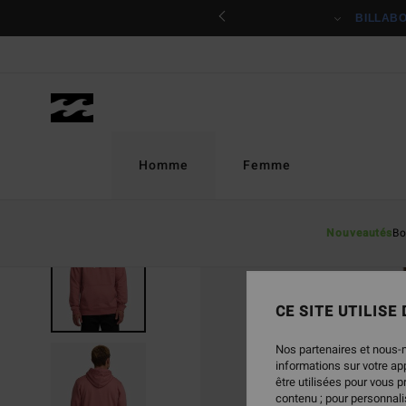
Passer
BILLABONG CREW
Livraison et retours gr
à
l'information
sur
le
produit
Homme
Femme
Nouveautés
Bo
CE SITE UTILISE
Nos partenaires et nous-
informations sur votre a
être utilisées pour vous 
contenu ; pour personnalis