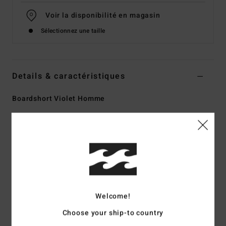
Voir la disponibilité en magasin
Sélectionnez une taille
Details & caractéristiques
Boardshort Violet Homme
Style
EBYBS00114
Code couleur
gra
Caractéristiques
Matière :
Matière Recycler en polyester recyclé et surf
suede
Modèle fabriqué à partir de bouteilles en plastique
Welcome!
recyclées
Imperméabilité :
traitement Durable Water Repellent
Choose your ship-to country
[DWR] déperlant pour vous garder au sec et vous protéger