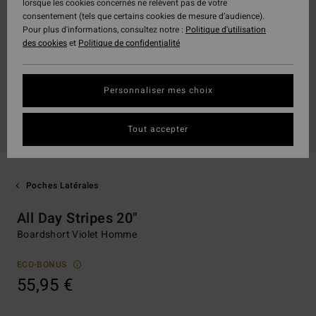
lorsque les cookies concernés ne relèvent pas de votre
consentement (tels que certains cookies de mesure d’audience).
Pour plus d'informations, consultez notre :
Politique d'utilisation
des cookies
et
Politique de confidentialité
Personnaliser mes choix
Tout accepter
Poches Latérales
All Day Stripes 20"
Boardshort Violet Homme
ECO-BONUS
55,95 €