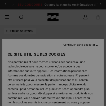
Passer
 membres
Se connecter / s'inscrire
JEU CONCOURS
Gagnez la planche emblématique d'Andy I
à
l'information
sur
le
produit
RUPTURE DE STOCK
Continuer sans accepter
CE SITE UTILISE DES COOKIES
Nos partenaires et nous-mêmes utilisons des cookies ou une
technologie équivalente pour stocker et/ou accéder à des
informations sur votre appareil. Ces informations personnelles
(comme vos données de navigation et votre adresse IP) peuvent
être utilisées pour vous présenter des publications et du contenu
personnalisés ; pour mesurer la performance publicitaire et du
contenu ; pour personnaliser les publicités ; et en apprendre plus
sur leur audience ; pour développer et améliorer les produits de nos
partenaires. Vous pouvez paramétrer vos choix pour accepter ou
non les cookies soumis à votre consentement, ou vous y opposer