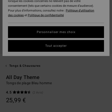
lorsque les cookies concernés ne relèvent pas de votre
consentement (tels que certains cookies de mesure d’audience).
Pour plus d'informations, consultez notre :
Politique d'utilisation
des cookies
et
Politique de confidentialité
Personnaliser mes choix
Tout accepter
Tongs & Chaussures
All Day Theme
Tongs de plage Bleu homme
4.5
(2 Avis)
25,99 €