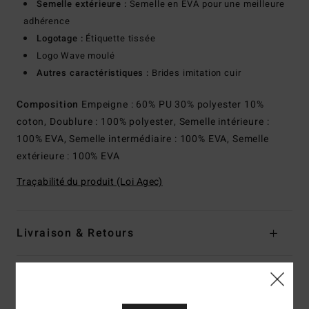
Semelle extérieure :
Semelle en EVA pour une meilleure
adhérence
Logotage :
Étiquette tissée
Logo Wave moulé
Autres caractéristiques :
Brides imitation cuir
Composition
Empeigne : 60% PU 30% polyester 10%
coton, Doublure : 100% polyester, Semelle intérieure :
100% EVA, Semelle intermédiaire : 100% EVA, Semelle
extérieure : 100% EVA
Traçabilité du produit (Loi Agec)
Livraison & Retours
Avis clients