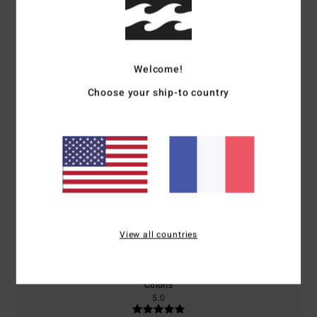
Note moyenne
4.5
/5
Welcome!
Choose your ship-to country
basé sur
2 avis vérifiés
depuis mai 2026
100% de nos clients recommandent ce produit
Confort
Rapport qualité / prix
5.0
4.5
Taille
Matière
View all countries
5.0
Trop petit
Trop grand
Coloris
5.0