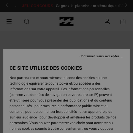
Passer
 membres
Se connecter / s'inscrire
JEU CONCOURS
Gagnez la planche emblématique d'Andy I
à
l'information
sur
le
produit
Continuer sans accepter
CE SITE UTILISE DES COOKIES
Nos partenaires et nous-mêmes utilisons des cookies ou une
technologie équivalente pour stocker et/ou accéder à des
informations sur votre appareil. Ces informations personnelles
(comme vos données de navigation et votre adresse IP) peuvent
être utilisées pour vous présenter des publications et du contenu
personnalisés ; pour mesurer la performance publicitaire et du
contenu ; pour personnaliser les publicités ; et en apprendre plus
sur leur audience ; pour développer et améliorer les produits de nos
partenaires. Vous pouvez paramétrer vos choix pour accepter ou
non les cookies soumis à votre consentement, ou vous y opposer