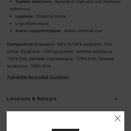
Semelle extérieure :
Semelle en EVA pour une meilleure
adhérence
Logotage :
Étiquette tissée
Logo Wave moulé
Autres caractéristiques :
Brides imitation cuir
Composition
Empeigne : 60% PU 30% polyester 10%
coton, Doublure : 100% polyester, Semelle intérieure :
100% EVA, Semelle intermédiaire : 100% EVA, Semelle
extérieure : 100% EVA
Traçabilité du produit (Loi Agec)
Livraison & Retours
Avis clients