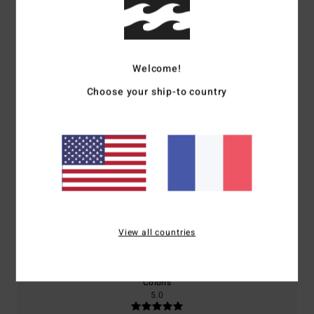
Note moyenne
4.5
/5
Welcome!
Choose your ship-to country
basé sur
2 avis vérifiés
depuis mai 2026
100% de nos clients recommandent ce produit
Confort
Rapport qualité / prix
5.0
4.5
Taille
Matière
View all countries
5.0
Trop petit
Trop grand
Coloris
5.0