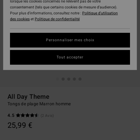
lorsque les cookies concernés ne relèvent pas de votre
consentement (tels que certains cookies de mesure d’audience).
Pour plus d'informations, consultez notre :
Politique d'utilisation
des cookies
et
Politique de confidentialité
Personnaliser mes choix
Tout accepter
All Day Theme
Tongs de plage Marron homme
4.5
(2 Avis)
25,99 €