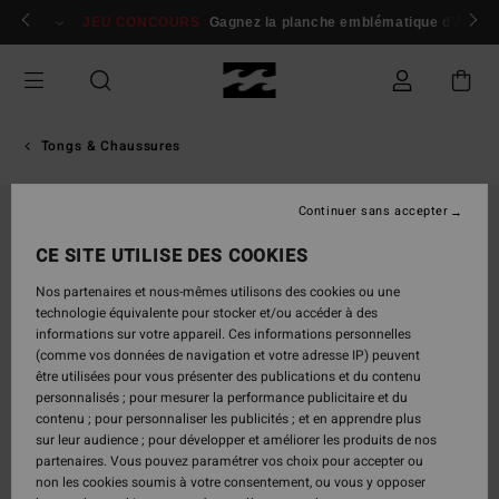
Passer
 membres
Se connecter / s'inscrire
JEU CONCOURS
Gagnez la planche emblématique d'Andy I
à
l'information
sur
le
produit
Tongs & Chaussures
Continuer sans accepter
CE SITE UTILISE DES COOKIES
Nos partenaires et nous-mêmes utilisons des cookies ou une
technologie équivalente pour stocker et/ou accéder à des
informations sur votre appareil. Ces informations personnelles
(comme vos données de navigation et votre adresse IP) peuvent
être utilisées pour vous présenter des publications et du contenu
personnalisés ; pour mesurer la performance publicitaire et du
contenu ; pour personnaliser les publicités ; et en apprendre plus
sur leur audience ; pour développer et améliorer les produits de nos
partenaires. Vous pouvez paramétrer vos choix pour accepter ou
non les cookies soumis à votre consentement, ou vous y opposer