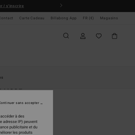
 / s'inscrire
Contact
Carte Cadeau
Billabong App
FR (€)
Magasins
ccueil
Femme
Vêtements
Pulls
ns
 I Need
 Blanc Femme
Continuer sans accepter
95 €
 accéder à des
re adresse IP) peuvent
ance publicitaire et du
White Cap
ur
éliorer les produits