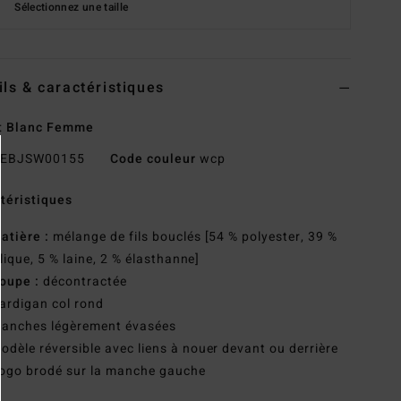
Sélectionnez une taille
ils & caractéristiques
t Blanc Femme
EBJSW00155
Code couleur
wcp
téristiques
atière :
mélange de fils bouclés [54 % polyester, 39 %
lique, 5 % laine, 2 % élasthanne]
oupe :
décontractée
ardigan col rond
anches légèrement évasées
odèle réversible avec liens à nouer devant ou derrière
ogo brodé sur la manche gauche