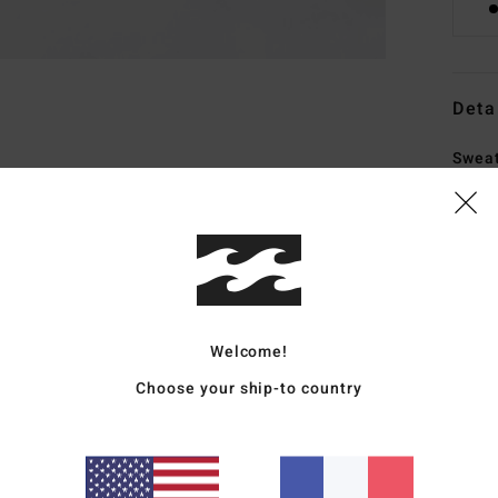
Deta
Swea
Style
Carac
M
acry
C
Welcome!
C
Choose your ship-to country
M
M
L