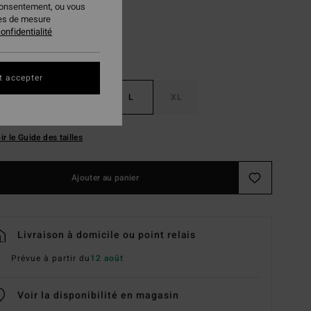
consentement, ou vous
ies de mesure
onfidentialité
t accepter
S
M
L
XL
ir le Guide des tailles
Ajouter au panier
Livraison à domicile ou point relais
Prévue à partir du
12 août
Voir la disponibilité en magasin