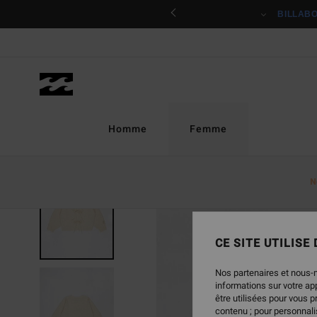
Passer
ciper
BILLAB
à
l'information
sur
le
produit
Homme
Femme
N
NOUVEAUTÉ
CE SITE UTILISE
Nos partenaires et nous-
informations sur votre a
être utilisées pour vous 
contenu ; pour personnalis