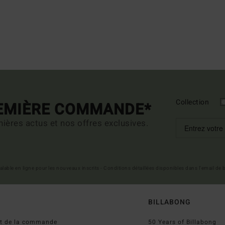
Collection
REMIÈRE COMMANDE*
ières actus et nos offres exclusives.
 valable en ligne pour les nouveaux inscrits - Conditions détaillées disponibles dans l'email de
BILLABONG
ut de la commande
50 Years of Billabong