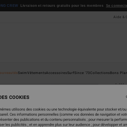
ONG CREW
Livraison et retours gratuits pour les membres
Se connecter
Aide & 
Page D'a
ouveautés
Swim
Vêtements
Accessoires
Surf
Since '73
Collections
Bons Pla
All
Sweat
 DES COOKIES
85,
mêmes utilisons des cookies ou une technologie équivalente pour stocker et/ou
ppareil. Ces informations personnelles (comme vos données de navigation et vot
présenter des publications et du contenu personnalisés ; pour mesurer la perform
Coule
er les publicités ; et en apprendre plus sur leur audience ; pour développer et am