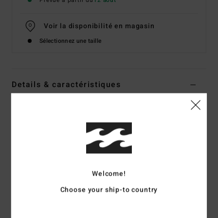
Prévue à partir du
12 août
Voir la disponibilité en magasin
Sélectionnez une taille
Details & caractéristiques
T-Shirt manches courtes Noir Garçon 8-16 ans
Style
EBBZT00252
Code couleur
rav
Caractéristiques
Matière :
jersey de coton [160 g/m2]
Welcome!
Coupe :
Regular
Choose your ship-to country
T-shirt manches courtes
Artwork devant et au dos
Collection Since 73