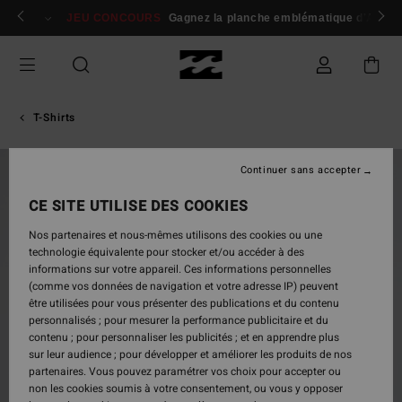
Passer
 membres
Se connecter / s'inscrire
JEU CONCOURS
Gagnez la planche emblématique d'Andy I
à
l'information
sur
le
produit
T-Shirts
Continuer sans accepter
NOUVEAUTÉ
CE SITE UTILISE DES COOKIES
Nos partenaires et nous-mêmes utilisons des cookies ou une
technologie équivalente pour stocker et/ou accéder à des
informations sur votre appareil. Ces informations personnelles
(comme vos données de navigation et votre adresse IP) peuvent
être utilisées pour vous présenter des publications et du contenu
personnalisés ; pour mesurer la performance publicitaire et du
contenu ; pour personnaliser les publicités ; et en apprendre plus
sur leur audience ; pour développer et améliorer les produits de nos
partenaires. Vous pouvez paramétrer vos choix pour accepter ou
non les cookies soumis à votre consentement, ou vous y opposer