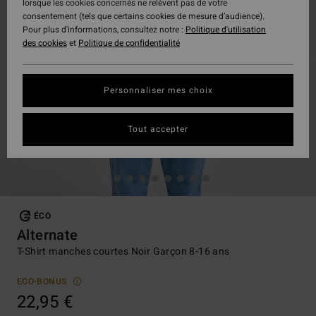
lorsque les cookies concernés ne relèvent pas de votre
consentement (tels que certains cookies de mesure d’audience).
Pour plus d'informations, consultez notre :
Politique d'utilisation
des cookies
et
Politique de confidentialité
Personnaliser mes choix
Tout accepter
ÉCO
Alternate
T-Shirt manches courtes Noir Garçon 8-16 ans
ECO-BONUS
22,95 €