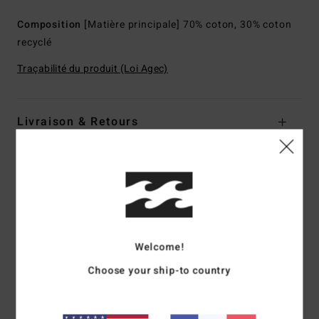
Composition
[Matière principale] 70% coton, 30% coton
recyclé
Traçabilité du produit (Loi Agec)
Livraison & Retours
Avis clients
Note moyenne
5.0
Welcome!
/5
Choose your ship-to country
basé sur
1 avis vérifiés
depuis juillet 2026