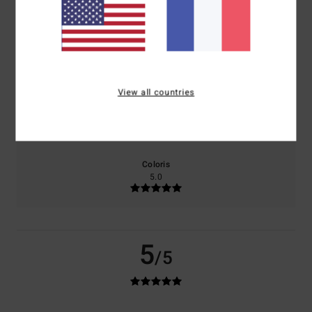
100% de nos clients recommandent ce produit
Confort
Rapport qualité / prix
5.0
5.0
View all countries
Taille
Matière
5.0
Trop petit
Trop grand
Coloris
5.0
5
/5