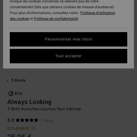
lorsque les cookies concernés ne relèvent pas de votre
consentement (tels que certains cookies de mesure d’audience).
Pour plus d'informations, consultez notre :
Politique d'utilisation
des cookies
et
Politique de confidentialité
Personnaliser mes choix
Tout accepter
T-Shirts
ÉCO
Always Looking
T-Shirt manches courtes Noir Femme
5.0
(1 Avis)
ECO-BONUS