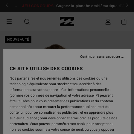
Passer
 membres
Se connecter / s'inscrire
JEU CONCOURS
Gagnez la planche emblématique d'Andy I
à
l'information
sur
le
produit
NOUVEAUTÉ
Continuer sans accepter
CE SITE UTILISE DES COOKIES
Nos partenaires et nous-mêmes utilisons des cookies ou une
technologie équivalente pour stocker et/ou accéder à des
informations sur votre appareil. Ces informations personnelles
(comme vos données de navigation et votre adresse IP) peuvent
être utilisées pour vous présenter des publications et du contenu
personnalisés ; pour mesurer la performance publicitaire et du
contenu ; pour personnaliser les publicités ; et en apprendre plus
sur leur audience ; pour développer et améliorer les produits de nos
partenaires. Vous pouvez paramétrer vos choix pour accepter ou
non les cookies soumis à votre consentement, ou vous y opposer