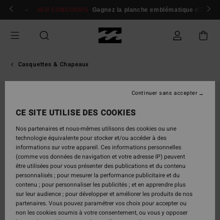
Passer
 membres
Se connecter / s'inscrire
JEU CONCOURS
Gagnez la planche emblématique d'Andy I
à
l'information
sur
le
produit
Casquettes & Chapeaux
Continuer sans accepter
CE SITE UTILISE DES COOKIES
Nos partenaires et nous-mêmes utilisons des cookies ou une
technologie équivalente pour stocker et/ou accéder à des
informations sur votre appareil. Ces informations personnelles
(comme vos données de navigation et votre adresse IP) peuvent
être utilisées pour vous présenter des publications et du contenu
personnalisés ; pour mesurer la performance publicitaire et du
contenu ; pour personnaliser les publicités ; et en apprendre plus
sur leur audience ; pour développer et améliorer les produits de nos
partenaires. Vous pouvez paramétrer vos choix pour accepter ou
non les cookies soumis à votre consentement, ou vous y opposer