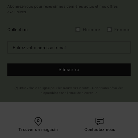
Abonnez-vous pour recevoir nos dernières actus et nos offres
exclusives.
Collection
Homme
Femme
S'inscrire
(*) Offre valable en ligne pour les nouveaux inscrits - Conditions détaillées
disponibles dans l'email de bienvenue
Trouver un magasin
Contactez nous