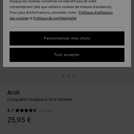
lorsque les cookies concernés ne relèvent pas de votre
consentement (tels que certains cookies de mesure d’audience).
Pour plus d'informations, consultez notre :
Politique d'utilisation
des cookies
et
Politique de confidentialité
Personnaliser mes choix
Tout accepter
Arch
Casquette snapback Gris homme
4.7
(6 Avis)
25,95 €