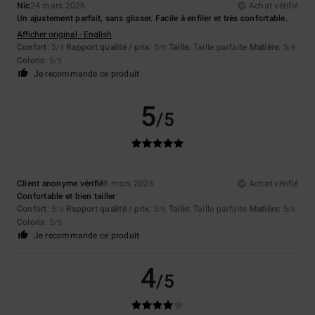
Nic
24 mars 2026
Achat vérifié
Un ajustement parfait, sans glisser. Facile à enfiler et très confortable.
Afficher original - English
Confort
: 5
Rapport qualité / prix
: 5
Taille
: Taille parfaite
Matière
: 5
/5
/5
/5
Coloris
: 5
/5
Je recommande ce produit
5
/5
Client anonyme vérifié
8 mars 2026
Achat vérifié
Confortable et bien tailler
Confort
: 5
Rapport qualité / prix
: 3
Taille
: Taille parfaite
Matière
: 5
/5
/5
/5
Coloris
: 5
/5
Je recommande ce produit
4
/5