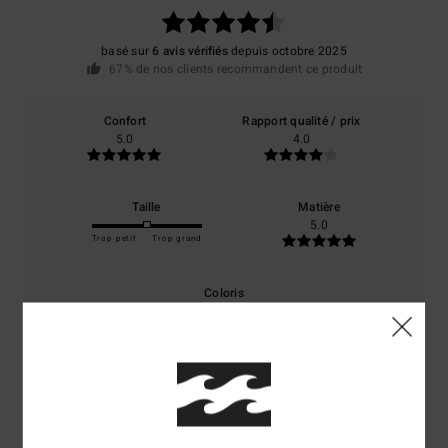
basé sur
6 avis vérifiés
depuis octobre 2025
67% de nos clients recommandent ce produit
Confort
Rapport qualité / prix
5.0
4.0
Taille
Matière
5.0
Trop petit
Trop grand
Coloris
4.3
4
/5