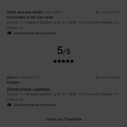
Client anonyme vérifié
8 mars 2026
Achat vérifié
Confortable et très bien tailler
Confort
: 5
Rapport qualité / prix
: 3
Taille
: Taille parfaite
Matière
: 5
/5
/5
/5
Coloris
: 5
/5
Je recommande ce produit
5
/5
Zaira
26 octobre 2025
Achat vérifié
Parfaite
Afficher original - Castellano
Confort
: 5
Rapport qualité / prix
: 5
Taille
: Taille parfaite
Matière
: 5
/5
/5
/5
Coloris
: 5
/5
Je recommande ce produit
Vérifié par
TrustVille