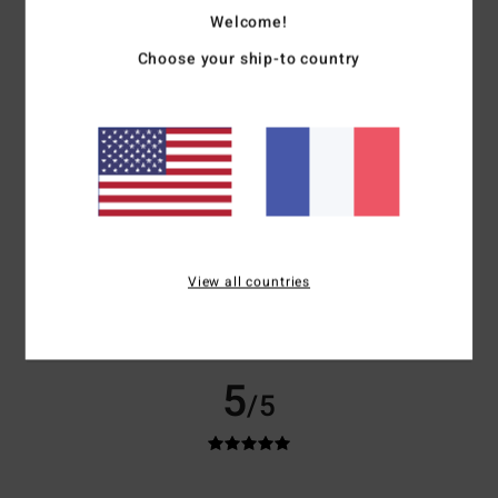
Welcome!
Choose your ship-to country
MANUEL
4 juin 2026
Achat vérifié
Le bleu reçu est + noir que celui du site internet
Confort
: 5
Rapport qualité / prix
: 4
Matière
: 5
Coloris
: 2
/5
/5
/5
/5
5
/5
View all countries
Julien
5 avril 2026
Achat vérifié
Plaisait à mon fils
Rapport qualité / prix
: 4
Taille
: Taille parfaite
Matière
: 5
Coloris
: 4
/5
/5
/5
5
/5