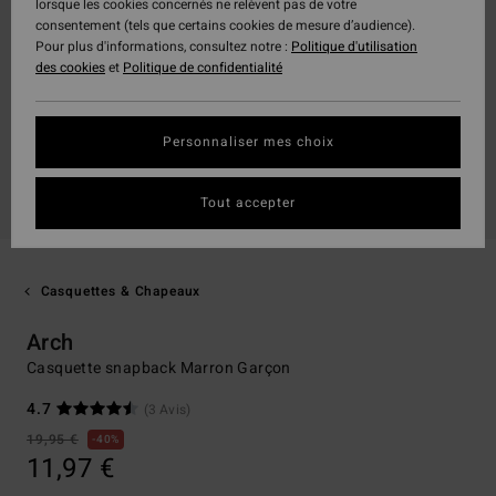
lorsque les cookies concernés ne relèvent pas de votre
consentement (tels que certains cookies de mesure d’audience).
Pour plus d'informations, consultez notre :
Politique d'utilisation
des cookies
et
Politique de confidentialité
Personnaliser mes choix
Tout accepter
Casquettes & Chapeaux
Arch
Casquette snapback Marron Garçon
4.7
(3 Avis)
19,95 €
40%
11,97 €