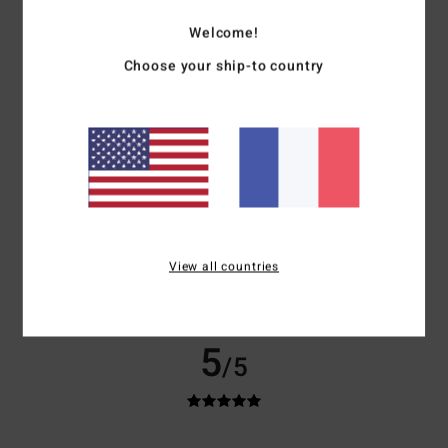
33% de nos clients recommandent ce produit
Welcome!
Confort
Rapport qualité / prix
Choose your ship-to country
4.3
4.0
Taille
Matière
5.0
Trop petit
Trop grand
Coloris
5.0
View all countries
5
/5