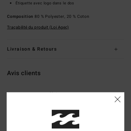
Étiquette avec logo dans le dos
Composition
80 % Polyester, 20 % Coton
Traçabilité du produit (Loi Agec)
Livraison & Retours
Avis clients
Note moyenne
4.7
/5
basé sur
3 avis vérifiés
depuis janvier 2026