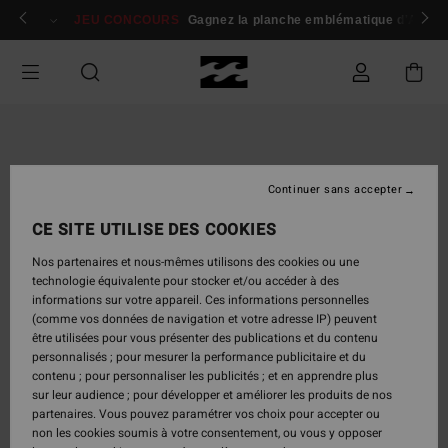
Passer
 membres
Se connecter / s'inscrire
JEU CONCOURS
Gagnez la planche emblématique d'Andy I
à
l'information
sur
le
produit
Continuer sans accepter
CE SITE UTILISE DES COOKIES
Nos partenaires et nous-mêmes utilisons des cookies ou une
technologie équivalente pour stocker et/ou accéder à des
informations sur votre appareil. Ces informations personnelles
(comme vos données de navigation et votre adresse IP) peuvent
être utilisées pour vous présenter des publications et du contenu
personnalisés ; pour mesurer la performance publicitaire et du
contenu ; pour personnaliser les publicités ; et en apprendre plus
sur leur audience ; pour développer et améliorer les produits de nos
partenaires. Vous pouvez paramétrer vos choix pour accepter ou
non les cookies soumis à votre consentement, ou vous y opposer