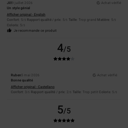
Jill
9 juillet 2026
Achat vérifié
Un style génial
Afficher original - English
Confort
: 5
Rapport qualité / prix
: 5
Taille
: Trop grand
Matière
: 5
/5
/5
/5
Coloris
: 5
/5
Je recommande ce produit
4
/5
Ruben
5 mai 2026
Achat vérifié
Bonne qualité
Afficher original - Castellano
Confort
: 3
Rapport qualité / prix
: 2
Taille
: Trop petit
Coloris
: 5
/5
/5
/5
5
/5