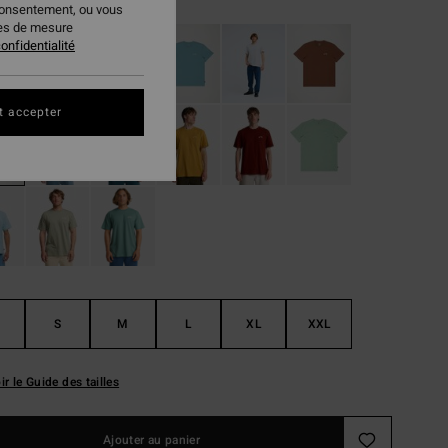
consentement, ou vous
ies de mesure
onfidentialité
t accepter
S
M
L
XL
XXL
ir le Guide des tailles
Ajouter au panier