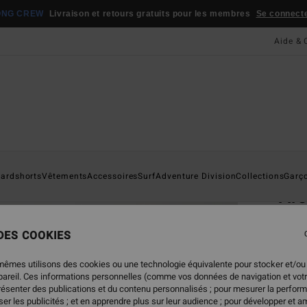
ONG CREW
Livraison et retours gratuits pour les membres
Se connecter
Aide & 
Page D'a
ardshorts
Vêtements
Accessoires
Surf
Adventure Division
Collections
Garç
Ar
T-shi
 DES COOKIES
4.7
25,
mêmes utilisons des cookies ou une technologie équivalente pour stocker et/ou
ppareil. Ces informations personnelles (comme vos données de navigation et vot
présenter des publications et du contenu personnalisés ; pour mesurer la perform
er les publicités ; et en apprendre plus sur leur audience ; pour développer et am
Coule