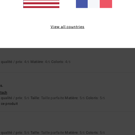
ce produit
026
u pur coton
View all countries
 5
/5
ce produit
6
qualité / prix
: 4
Matière
: 4
Coloris
: 4
/5
/5
/5
6
is.
utsch
qualité / prix
: 5
Taille
: Taille parfaite
Matière
: 5
Coloris
: 5
/5
/5
/5
ce produit
qualité / prix
: 5
Taille
: Taille parfaite
Matière
: 5
Coloris
: 5
/5
/5
/5