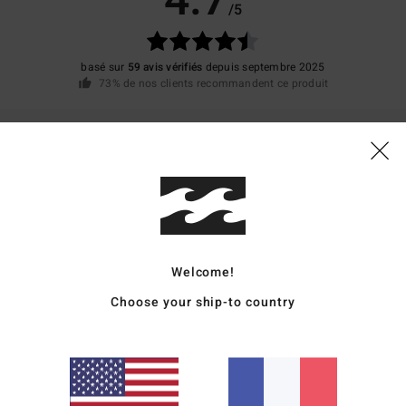
4.7
/5
basé sur
59 avis vérifiés
depuis septembre 2025
73% de nos clients recommandent ce produit
apport qualité / prix
Taille
Matière
4.5
4.6
Trop petit
Trop grand
rveillé par la qualité exceptionnelle de ce produit, bravo, c'est vraiment un vrai ré
Welcome!
stellano
Choose your ship-to country
qualité / prix
: 5
Matière
: 5
Coloris
: 5
/5
/5
/5
6
qualité / prix
: 5
Taille
: Taille parfaite
Matière
: 5
Coloris
: 5
/5
/5
/5