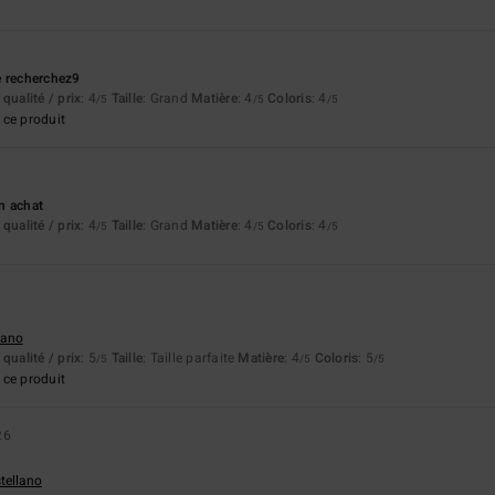
e recherchez9
qualité / prix
: 4
Taille
: Grand
Matière
: 4
Coloris
: 4
/5
/5
/5
ce produit
n achat
qualité / prix
: 4
Taille
: Grand
Matière
: 4
Coloris
: 4
/5
/5
/5
liano
qualité / prix
: 5
Taille
: Taille parfaite
Matière
: 4
Coloris
: 5
/5
/5
/5
ce produit
26
stellano