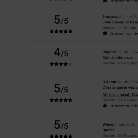
Je recommande 
5
Françoise
2 juillet 2
/5
Jolie couleur et tiss
Matière
: 5
Coloris
:
/5
Je recommande 
4
/5
Raphael
25 juin 202
Coloris intéressant
Confort
: 4
Rapport 
/5
Heidrun
24 juin 202
5
/5
C'est ce que je voula
Afficher original - De
Confort
: 5
Rapport 
/5
Je recommande 
5
/5
Weber
24 juin 2026
Qualité
Confort
: 5
Rapport 
/5