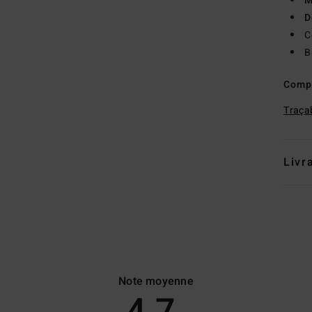
M
D
C
B
Comp
Traçab
Livr
Note moyenne