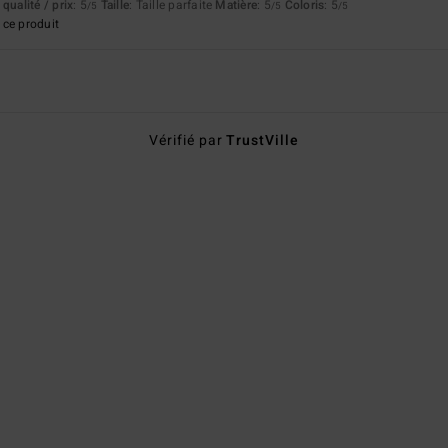
qualité / prix
: 5
Taille
: Taille parfaite
Matière
: 5
Coloris
: 5
/5
/5
/5
ce produit
Vérifié par
TrustVille