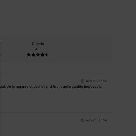
Coloris
4.8
Achat vérifié
gal. Je le regarde et ça me rend fou, quelle qualité incroyable,
Achat vérifié