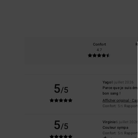
Confort
R
4.7
Yago
8 juillet 2026
5
/5
Parce que je suis éme
bon sang !
Afficher original - Ca
Confort
: 5
Rapport 
/5
5
Virginie
6 juillet 202
/5
Couleur sympa
Confort
: 5
Rapport 
/5