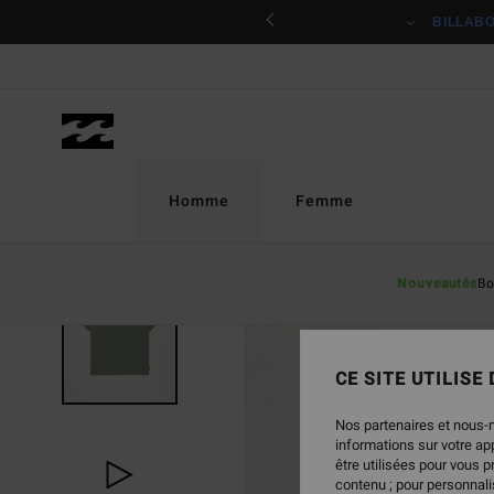
Passer
ciper
BILLAB
à
l'information
sur
le
produit
Homme
Femme
Nouveautés
Bo
NOUVEAUTÉ
CE SITE UTILISE
Nos partenaires et nous-
informations sur votre a
être utilisées pour vous 
contenu ; pour personnalis