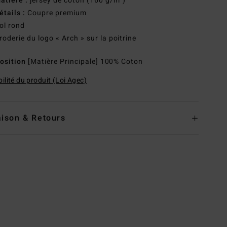
atière :
jersey de coton (160 g/m²)
étails :
Coupre premium
ol rond
roderie du logo « Arch » sur la poitrine
osition
[Matière Principale] 100% Coton
ilité du produit (Loi Agec)
aison & Retours