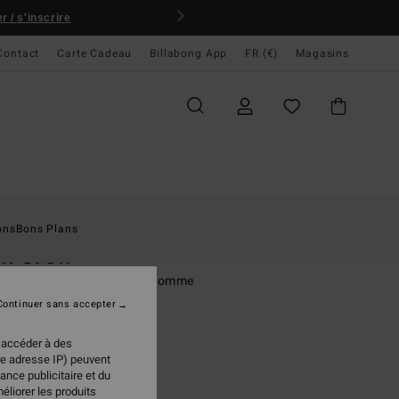
 / s'inscrire
Contact
Carte Cadeau
Billabong App
FR (€)
Magasins
ccueil
Homme
Vêtements
T-Shirts
ons
Bons Plans
ch Crew
rt à manches courtes Vert Homme
Continuer sans accepter
(59 Avis)
95 €
 accéder à des
re adresse IP) peuvent
ance publicitaire et du
éliorer les produits
Sea Spray
ur