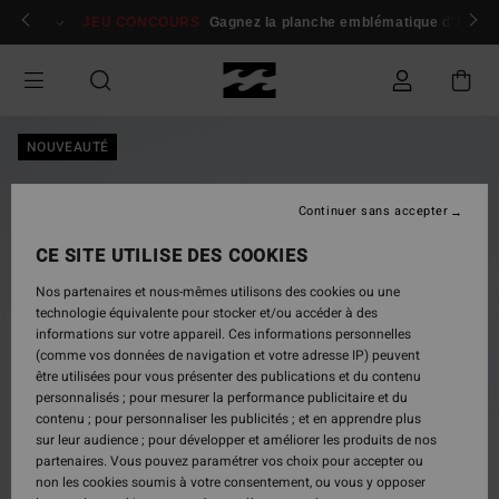
Passer
 membres
Se connecter / s'inscrire
JEU CONCOURS
Gagnez la planche emblématique d'Andy I
à
l'information
sur
le
produit
NOUVEAUTÉ
Continuer sans accepter
CE SITE UTILISE DES COOKIES
Nos partenaires et nous-mêmes utilisons des cookies ou une
technologie équivalente pour stocker et/ou accéder à des
informations sur votre appareil. Ces informations personnelles
(comme vos données de navigation et votre adresse IP) peuvent
être utilisées pour vous présenter des publications et du contenu
personnalisés ; pour mesurer la performance publicitaire et du
contenu ; pour personnaliser les publicités ; et en apprendre plus
sur leur audience ; pour développer et améliorer les produits de nos
partenaires. Vous pouvez paramétrer vos choix pour accepter ou
non les cookies soumis à votre consentement, ou vous y opposer