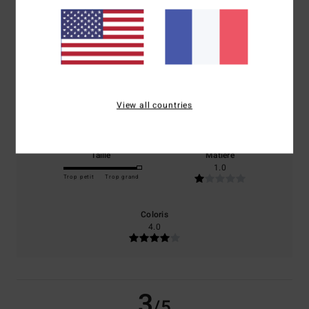
/5
basé sur
1 avis vérifiés
depuis juin 2026
0% de nos clients recommandent ce produit
Confort
Rapport qualité / prix
View all countries
3.0
1.0
Taille
Matière
1.0
Trop petit
Trop grand
Coloris
4.0
3
/5