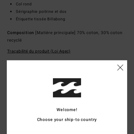
Col rond
Sérigraphie poitrine et dos
Étiquette tissée Billabong
Composition
[Matière principale] 70% coton, 30% coton
recyclé
Traçabilité du produit (Loi Agec)
Livraison & Retours
Avis clients
Welcome!
Note moyenne
Choose your ship-to country
3.0