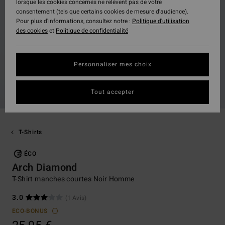
lorsque les cookies concernés ne relèvent pas de votre
consentement (tels que certains cookies de mesure d’audience).
Pour plus d'informations, consultez notre :
Politique d'utilisation
des cookies
et
Politique de confidentialité
Personnaliser mes choix
Tout accepter
T-Shirts
ÉCO
Arch Diamond
T-Shirt manches courtes Noir Homme
3.0
(1 Avis)
ECO-BONUS