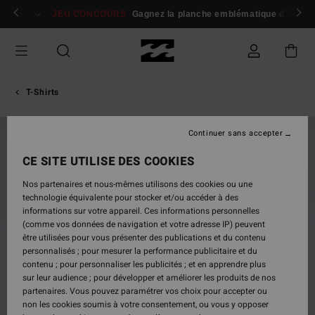
Passer
 membres
Se connecter / s'inscrire
JEU CONCOURS
Gagnez la planche emblématique d'Andy I
à
l'information
sur
le
produit
T-Shirts
Continuer sans accepter
NOUVEAUTÉ
CE SITE UTILISE DES COOKIES
Nos partenaires et nous-mêmes utilisons des cookies ou une
technologie équivalente pour stocker et/ou accéder à des
informations sur votre appareil. Ces informations personnelles
(comme vos données de navigation et votre adresse IP) peuvent
être utilisées pour vous présenter des publications et du contenu
personnalisés ; pour mesurer la performance publicitaire et du
contenu ; pour personnaliser les publicités ; et en apprendre plus
sur leur audience ; pour développer et améliorer les produits de nos
partenaires. Vous pouvez paramétrer vos choix pour accepter ou
non les cookies soumis à votre consentement, ou vous y opposer