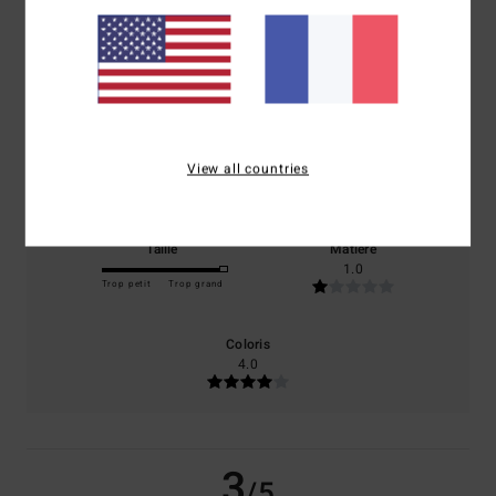
/5
basé sur
1 avis vérifiés
depuis juin 2026
0% de nos clients recommandent ce produit
Confort
Rapport qualité / prix
View all countries
3.0
1.0
Taille
Matière
1.0
Trop petit
Trop grand
Coloris
4.0
3
/5