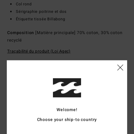
Col rond
Sérigraphie poitrine et dos
Étiquette tissée Billabong
Composition
[Matière principale] 70% coton, 30% coton
recyclé
Traçabilité du produit (Loi Agec)
Livraison & Retours
Avis clients
Welcome!
Note moyenne
Choose your ship-to country
3.0