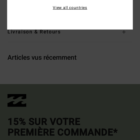
View all countries
Traçabilité du produit (Loi Agec)
Livraison & Retours
Articles vus récemment
15% SUR VOTRE
PREMIÈRE COMMANDE*