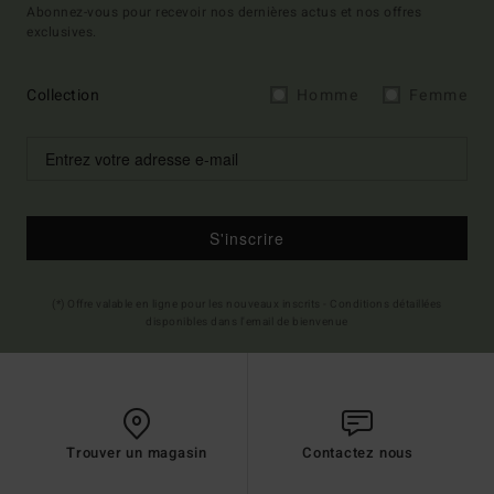
Abonnez-vous pour recevoir nos dernières actus et nos offres
exclusives.
Collection
Homme
Femme
S'inscrire
(*) Offre valable en ligne pour les nouveaux inscrits - Conditions détaillées
disponibles dans l'email de bienvenue
Trouver un magasin
Contactez nous