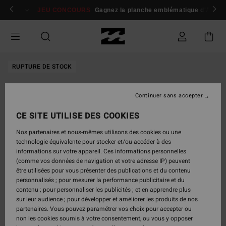
Passer
 membres
Se connecter / s'inscrire
JEU CONCOURS
Gagnez la planche emblématique d'Andy I
à
l'information
sur
le
produit
RUPTURE DE STOCK
Continuer sans accepter
CE SITE UTILISE DES COOKIES
Nos partenaires et nous-mêmes utilisons des cookies ou une
technologie équivalente pour stocker et/ou accéder à des
informations sur votre appareil. Ces informations personnelles
(comme vos données de navigation et votre adresse IP) peuvent
être utilisées pour vous présenter des publications et du contenu
personnalisés ; pour mesurer la performance publicitaire et du
contenu ; pour personnaliser les publicités ; et en apprendre plus
sur leur audience ; pour développer et améliorer les produits de nos
partenaires. Vous pouvez paramétrer vos choix pour accepter ou
non les cookies soumis à votre consentement, ou vous y opposer