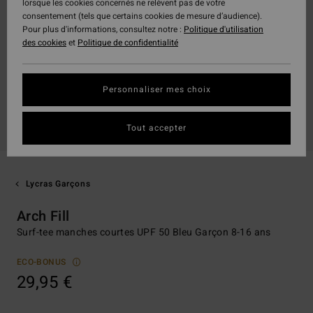
lorsque les cookies concernés ne relèvent pas de votre
consentement (tels que certains cookies de mesure d’audience).
Pour plus d'informations, consultez notre :
Politique d'utilisation
des cookies
et
Politique de confidentialité
Personnaliser mes choix
Tout accepter
Lycras Garçons
Arch Fill
Surf-tee manches courtes UPF 50 Bleu Garçon 8-16 ans
ECO-BONUS
29,95 €