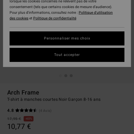
lorsque les cookies concernés ne relèvent pas de votre
consentement (tels que certains cookies de mesure d’audience).
Pour plus d'informations, consultez notre :
Politique d'utilisation
des cookies
et
Politique de confidentialité
Personnaliser mes choix
Tout accepter
Arch Frame
T-shirt à manches courtes Noir Garçon 8-16 ans
4.8
(4 Avis)
17,95 €
40%
10,77 €