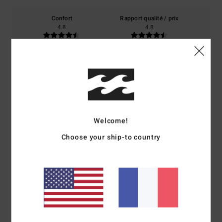
Confort
Rapport qualité / prix
4.8
4.8
Taille
Matière
4.8
Trop petit
Trop grand
Coloris
4.8
Welcome!
Choose your ship-to country
4
/5
Ana
4 janvier 2026
Achat vérifié