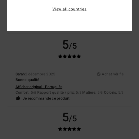
Site web
Afficher original - Português
View all countries
Confort
: 4
Rapport qualité / prix
: 4
Taille
: Grand
Matière
: 4
/5
/5
/5
Coloris
: 4
/5
Je recommande ce produit
5
/5
Sarah
2 décembre 2025
Achat vérifié
Bonne qualité
Afficher original - Português
Confort
: 5
Rapport qualité / prix
: 5
Matière
: 5
Coloris
: 5
/5
/5
/5
/5
Je recommande ce produit
5
/5