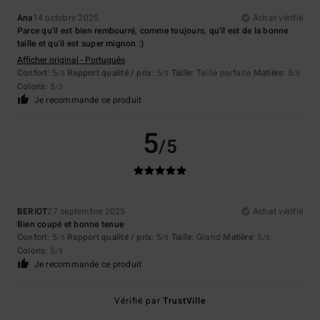
Ana
14 octobre 2025
Achat vérifié
Parce qu'il est bien rembourré, comme toujours, qu'il est de la bonne
taille et qu'il est super mignon :)
Afficher original - Português
Confort
: 5
Rapport qualité / prix
: 5
Taille
: Taille parfaite
Matière
: 5
/5
/5
/5
Coloris
: 5
/5
Je recommande ce produit
5
/5
BERIOT
27 septembre 2025
Achat vérifié
Bien coupé et bonne tenue
Confort
: 5
Rapport qualité / prix
: 5
Taille
: Grand
Matière
: 5
/5
/5
/5
Coloris
: 5
/5
Je recommande ce produit
Vérifié par
TrustVille