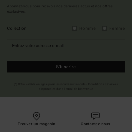
Abonnez-vous pour recevoir nos dernières actus et nos offres
exclusives.
Collection
Homme
Femme
S'inscrire
(*) Offre valable en ligne pour les nouveaux inscrits - Conditions détaillées
disponibles dans l'email de bienvenue
Trouver un magasin
Contactez nous