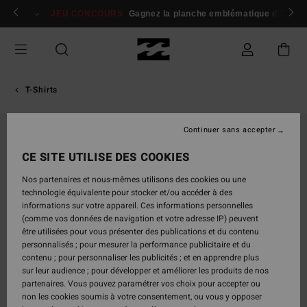
Passer
 membres
Se connecter / s'inscrire
JEU CONCOURS
Gagnez la planche emblématique d'Andy I
à
l'information
sur
le
produit
T-Shirts
Continuer sans accepter
CE SITE UTILISE DES COOKIES
Nos partenaires et nous-mêmes utilisons des cookies ou une
technologie équivalente pour stocker et/ou accéder à des
informations sur votre appareil. Ces informations personnelles
(comme vos données de navigation et votre adresse IP) peuvent
être utilisées pour vous présenter des publications et du contenu
personnalisés ; pour mesurer la performance publicitaire et du
contenu ; pour personnaliser les publicités ; et en apprendre plus
sur leur audience ; pour développer et améliorer les produits de nos
partenaires. Vous pouvez paramétrer vos choix pour accepter ou
non les cookies soumis à votre consentement, ou vous y opposer