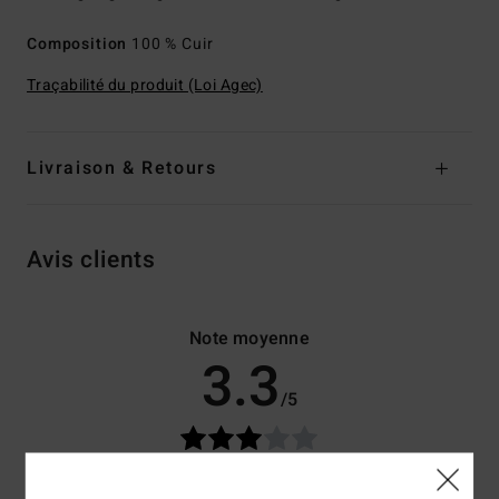
Composition
100 % Cuir
Traçabilité du produit (Loi Agec)
Livraison & Retours
Avis clients
Note moyenne
3.3
/5
basé sur
3 avis vérifiés
depuis novembre 2025
33% de nos clients recommandent ce produit