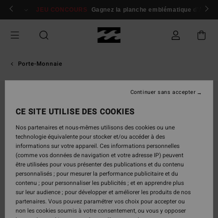
Passer
 membres
Se connecter / s'inscrire
JEU CONCOURS
Gagnez la planche emblématique d'Andy I
à
l'information
sur
le
produit
Porte-Monnaie
Continuer sans accepter
CE SITE UTILISE DES COOKIES
Nos partenaires et nous-mêmes utilisons des cookies ou une
technologie équivalente pour stocker et/ou accéder à des
informations sur votre appareil. Ces informations personnelles
(comme vos données de navigation et votre adresse IP) peuvent
être utilisées pour vous présenter des publications et du contenu
personnalisés ; pour mesurer la performance publicitaire et du
contenu ; pour personnaliser les publicités ; et en apprendre plus
sur leur audience ; pour développer et améliorer les produits de nos
partenaires. Vous pouvez paramétrer vos choix pour accepter ou
non les cookies soumis à votre consentement, ou vous y opposer