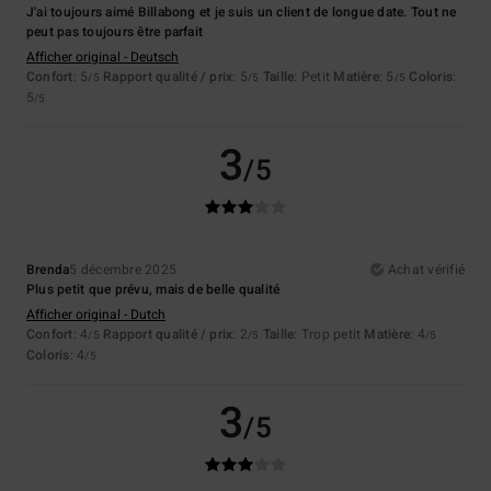
J'ai toujours aimé Billabong et je suis un client de longue date. Tout ne
peut pas toujours être parfait
Afficher original - Deutsch
Confort
: 5
Rapport qualité / prix
: 5
Taille
: Petit
Matière
: 5
Coloris
:
/5
/5
/5
5
/5
3
/5
Brenda
5 décembre 2025
Achat vérifié
Plus petit que prévu, mais de belle qualité
Afficher original - Dutch
Confort
: 4
Rapport qualité / prix
: 2
Taille
: Trop petit
Matière
: 4
/5
/5
/5
Coloris
: 4
/5
3
/5