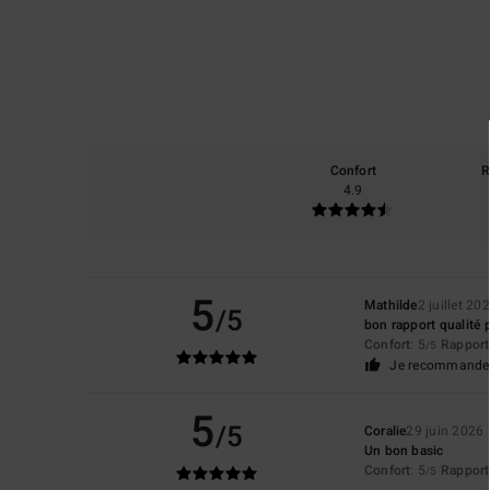
Confort
R
4.9
5
Mathilde
2 juillet 20
/5
bon rapport qualité p
Confort
: 5
Rapport 
/5
Je recommande 
5
/5
Coralie
29 juin 2026
Un bon basic
Confort
: 5
Rapport 
/5