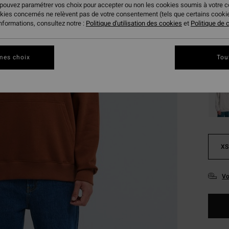
 pouvez paramétrer vos choix pour accepter ou non les cookies soumis à votre 
okies concernés ne relèvent pas de votre consentement (tels que certains cook
Coule
informations, consultez notre :
Politique d'utilisation des cookies
et
Politique de c
mes choix
Tou
XS
Vo