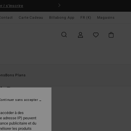
 / s'inscrire
Contact
Carte Cadeau
Billabong App
FR (€)
Magasins
ccueil
Homme
Vêtements
Sweats
ons
Bons Plans
O
ch Po
 Blanc Homme
Continuer sans accepter
(14 Avis)
 accéder à des
ONUS
re adresse IP) peuvent
95 €
ance publicitaire et du
éliorer les produits