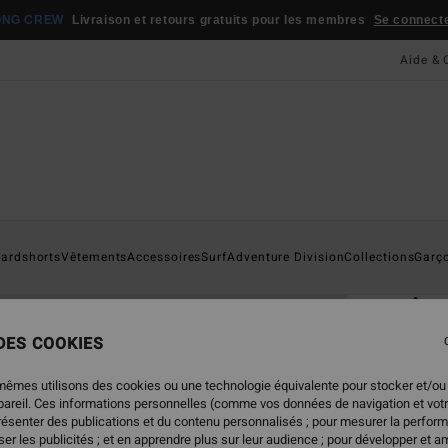
ONG CREW
Livraison et retours gratuits pour les membres
Se connecter
Aide & 
Page D'a
ardshorts
Vêtements
Accessoires
Surf
Adventure Division
Collections
Garç
ÉC
Ar
Sweat
 DES COOKIES
4.8
mêmes utilisons des cookies ou une technologie équivalente pour stocker et/ou
ECO-B
ppareil. Ces informations personnelles (comme vos données de navigation et vot
65,
présenter des publications et du contenu personnalisés ; pour mesurer la perform
er les publicités ; et en apprendre plus sur leur audience ; pour développer et am