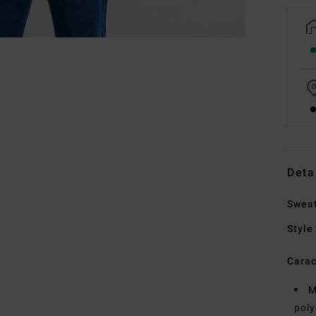
Deta
Swea
Style
Carac
M
poly