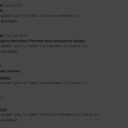
ié
4 mars 2026
le
qualité / prix
: 5
Taille
: Taille parfaite
Matière
: 5
/5
/5
ce produit
ié
27 janvier 2026
ujours être mieux! Peut-être aussi produire en Europe.
qualité / prix
: 3
Taille
: Grand
Matière
: 4
Coloris
: 4
/5
/5
/5
ce produit
26
 mes attentes.
stellano
qualité / prix
: 4
Taille
: Grand
Matière
: 5
Coloris
: 5
/5
/5
/5
25
utsch
qualité / prix
: 5
Taille
: Taille parfaite
Matière
: 5
Coloris
: 5
/5
/5
/5
ce produit