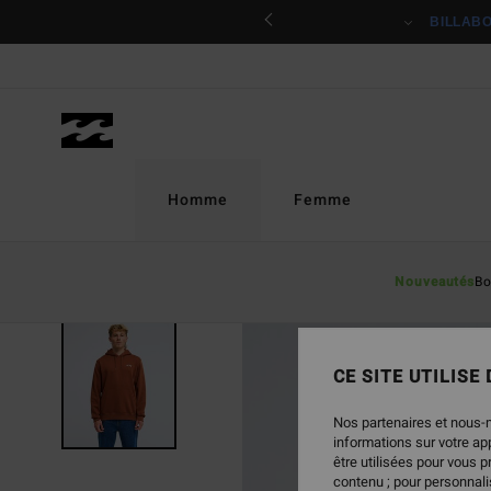
Passer
ciper
BILLAB
à
l'information
sur
le
produit
Homme
Femme
Nouveautés
Bo
NOUVEAUTÉ
CE SITE UTILISE
Nos partenaires et nous-
informations sur votre a
être utilisées pour vous 
contenu ; pour personnalis