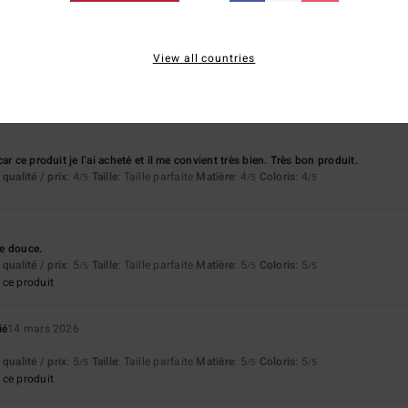
6
View all countries
qualité / prix
: 4
Taille
: Taille parfaite
Matière
: 5
Coloris
: 5
/5
/5
/5
ce produit
ar ce produit je l’ai acheté et il me convient très bien. Très bon produit.
qualité / prix
: 4
Taille
: Taille parfaite
Matière
: 4
Coloris
: 4
/5
/5
/5
re douce.
qualité / prix
: 5
Taille
: Taille parfaite
Matière
: 5
Coloris
: 5
/5
/5
/5
ce produit
ié
14 mars 2026
qualité / prix
: 5
Taille
: Taille parfaite
Matière
: 5
Coloris
: 5
/5
/5
/5
ce produit