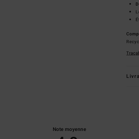
D
L
É
Comp
Recyc
Traçab
Livr
Note moyenne