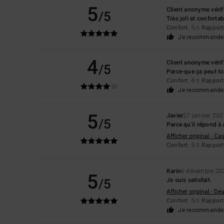
5
Client anonyme vérif
/5
Très joli et confortab
Confort
: 5
Rapport 
/5
Je recommande 
4
Client anonyme vérif
/5
Parce-que ça peut to
Confort
: 4
Rapport 
/5
Je recommande 
5
Javier
27 janvier 20
/5
Parce qu'il répond à
Afficher original - Ca
Confort
: 5
Rapport 
/5
Karin
6 décembre 20
5
/5
Je suis satisfait.
Afficher original - De
Confort
: 5
Rapport 
/5
Je recommande 