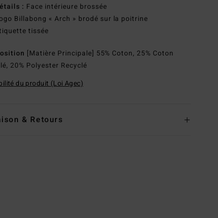
étails :
Face intérieure brossée
ogo Billabong « Arch » brodé sur la poitrine
tiquette tissée
osition
[Matière Principale] 55% Coton, 25% Coton
lé, 20% Polyester Recyclé
ilité du produit (Loi Agec)
aison & Retours