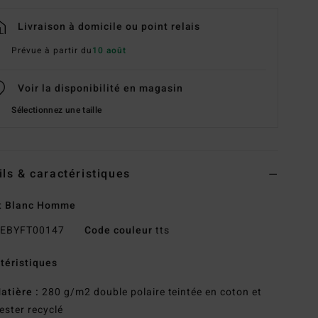
Livraison à domicile ou point relais
Prévue à partir du
10 août
Voir la disponibilité en magasin
Sélectionnez une taille
ils & caractéristiques
t Blanc Homme
EBYFT00147
Code couleur
tts
téristiques
atière :
280 g/m2 double polaire teintée en coton et
ester recyclé