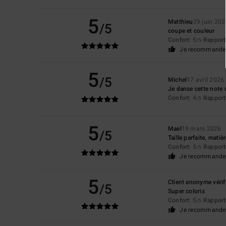
5
Matthieu
29 juin 202
/5
coupe et couleur
Confort
: 5
Rapport 
/5
Je recommande 
5
/5
Michel
17 avril 2026
Je danse cette note c
Confort
: 4
Rapport 
/5
5
Mael
19 mars 2026
/5
Taille parfaite, matiè
Confort
: 5
Rapport 
/5
Je recommande 
5
Client anonyme vérif
/5
Super coloris
Confort
: 5
Rapport 
/5
Je recommande 