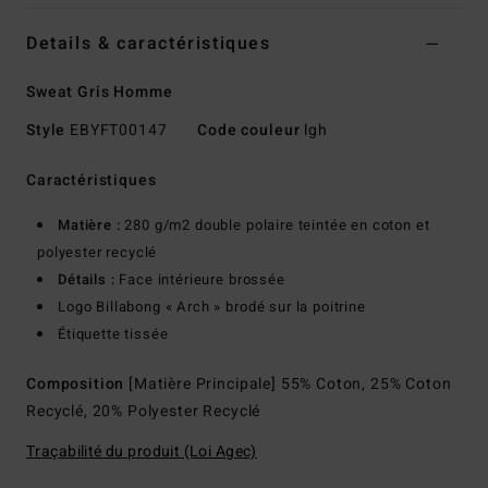
Details & caractéristiques
Sweat Gris Homme
Style
EBYFT00147
Code couleur
lgh
Caractéristiques
Matière :
280 g/m2 double polaire teintée en coton et
polyester recyclé
Détails :
Face intérieure brossée
Logo Billabong « Arch » brodé sur la poitrine
Étiquette tissée
Composition
[Matière Principale] 55% Coton, 25% Coton
Recyclé, 20% Polyester Recyclé
Traçabilité du produit (Loi Agec)