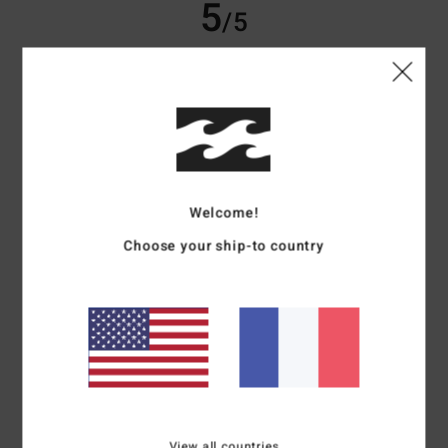
5
/5
Coralie
29 juin 2026
Achat vérifié
Un bon basic
Confort
: 5
Rapport qualité / prix
: 5
Taille
: Petit
Matière
: 5
Coloris
:
/5
/5
/5
5
/5
Welcome!
5
/5
Choose your ship-to country
Matthieu
29 juin 2026
Achat vérifié
coupe et couleur
Confort
: 5
Rapport qualité / prix
: 4
Taille
: Taille parfaite
Matière
: 5
/5
/5
/5
Coloris
: 5
/5
Je recommande ce produit
View all countries