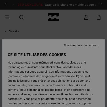
Passer
 membres
Se connecter / s'inscrire
JEU CONCOURS
Gagnez la planche emblématique d'Andy I
à
l'information
sur
le
produit
Sweats
Continuer sans accepter
NOUVEAUTÉ
CE SITE UTILISE DES COOKIES
Nos partenaires et nous-mêmes utilisons des cookies ou une
technologie équivalente pour stocker et/ou accéder à des
informations sur votre appareil. Ces informations personnelles
(comme vos données de navigation et votre adresse IP) peuvent
être utilisées pour vous présenter des publications et du contenu
personnalisés ; pour mesurer la performance publicitaire et du
contenu ; pour personnaliser les publicités ; et en apprendre plus
sur leur audience ; pour développer et améliorer les produits de nos
partenaires. Vous pouvez paramétrer vos choix pour accepter ou
non les cookies soumis à votre consentement, ou vous y opposer