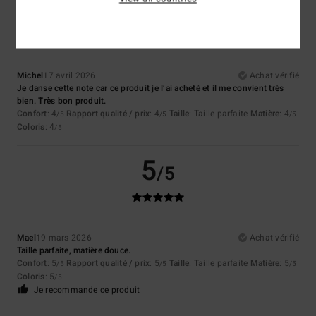
5
/5
Michel
17 avril 2026
Achat vérifié
Je danse cette note car ce produit je l’ai acheté et il me convient très
bien. Très bon produit.
Confort
: 4
Rapport qualité / prix
: 4
Taille
: Taille parfaite
Matière
: 4
/5
/5
/5
Coloris
: 4
/5
5
/5
Mael
19 mars 2026
Achat vérifié
Taille parfaite, matière douce.
Confort
: 5
Rapport qualité / prix
: 5
Taille
: Taille parfaite
Matière
: 5
/5
/5
/5
Coloris
: 5
/5
Je recommande ce produit