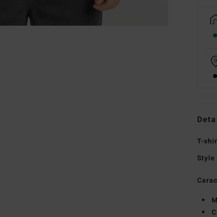
Deta
T-shi
Style
Carac
M
C