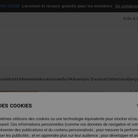
ONG CREW
Livraison et retours gratuits pour les membres
Se connecter
Aide & 
Page D'a
ardshorts
Vêtements
Accessoires
Surf
Adventure Division
Collections
Garç
Ar
T-shi
 DES COOKIES
4.6
25,95
mêmes utilisons des cookies ou une technologie équivalente pour stocker et/ou
20,
ppareil. Ces informations personnelles (comme vos données de navigation et vot
présenter des publications et du contenu personnalisés ; pour mesurer la perform
BONS 
er les publicités ; et en apprendre plus sur leur audience ; pour développer et am