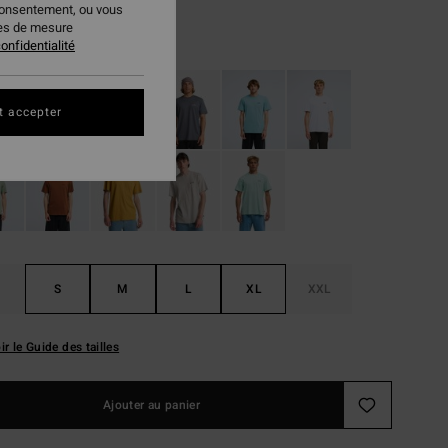
consentement, ou vous
ies de mesure
White
ur
onfidentialité
t accepter
S
M
L
XL
XXL
ir le Guide des tailles
Ajouter au panier