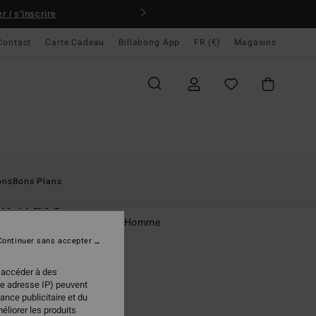
 / s'inscrire
Contact
Carte Cadeau
Billabong App
FR (€)
Magasins
ccueil
Homme
Vêtements
T-Shirts
ons
Bons Plans
ch Wave
rt à manches courtes Blanc Homme
Continuer sans accepter
(27 Avis)
 €
20%
 accéder à des
76 €
re adresse IP) peuvent
ance publicitaire et du
PLANS
éliorer les produits