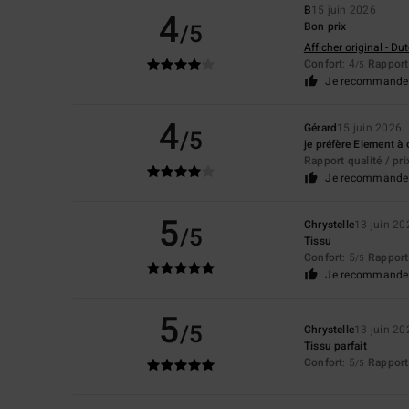
B
15 juin 2026
4
/5
Bon prix
Afficher original - Du
Confort
: 4
Rapport 
/5
Je recommande 
4
Gérard
15 juin 2026
/5
je préfère Element à 
Rapport qualité / pri
Je recommande 
5
Chrystelle
13 juin 20
/5
Tissu
Confort
: 5
Rapport 
/5
Je recommande 
5
/5
Chrystelle
13 juin 20
Tissu parfait
Confort
: 5
Rapport 
/5