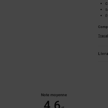
C
S
É
Comp
Traçab
Livr
Note moyenne
4.6