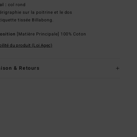
ol :
col rond
érigraphie sur la poitrine et le dos
tiquette tissée Billabong.
osition
[Matière Principale] 100% Coton
ilité du produit (Loi Agec)
aison & Retours