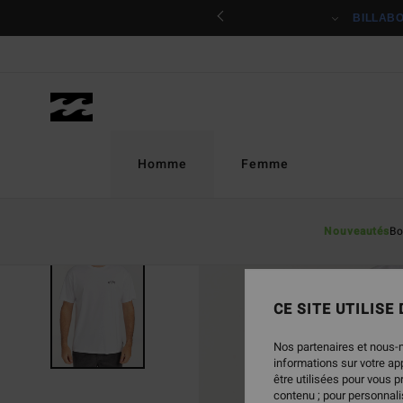
Passer
ciper
BILLAB
à
l'information
sur
le
produit
Homme
Femme
Nouveautés
Bo
CE SITE UTILISE
Nos partenaires et nous-
informations sur votre a
être utilisées pour vous 
contenu ; pour personnalis