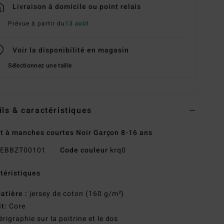
Livraison à domicile ou point relais
Prévue à partir du
13 août
Voir la disponibilité en magasin
Sélectionnez une taille
ils & caractéristiques
rt à manches courtes Noir Garçon 8-16 ans
EBBZT00101
Code couleur
krq0
téristiques
atière :
jersey de coton (160 g/m²)
it:
Core
érigraphie sur la poitrine et le dos