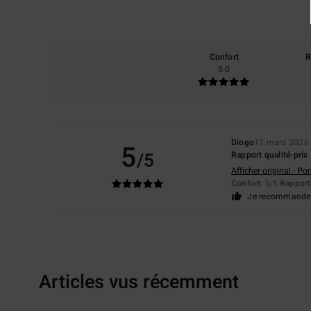
Confort
R
5.0
Diogo
11 mars 2026
5
/5
Rapport qualité-prix
Afficher original - Po
Confort
: 5
Rapport 
/5
Je recommande 
Articles vus récemment