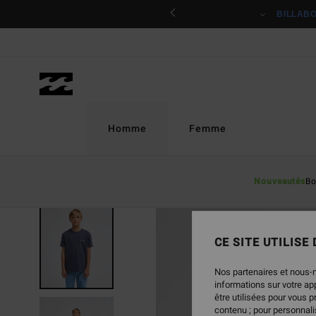
Passer
ciper
BILLAB
à
l'information
sur
le
produit
Homme
Femme
Nouveautés
Bo
NOUVEAUTÉ
CE SITE UTILISE
Nos partenaires et nous-
informations sur votre a
être utilisées pour vous 
contenu ; pour personnalis