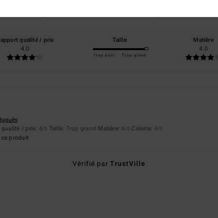
basé sur
1 avis vérifiés
depuis mars 2026
100% de nos clients recommandent ce produit
apport qualité / prix
Taille
Matière
4.0
4.0
Trop petit
Trop grand
rtuguês
qualité / prix
: 4
Taille
: Trop grand
Matière
: 4
Coloris
: 4
/5
/5
/5
ce produit
Vérifié par
TrustVille