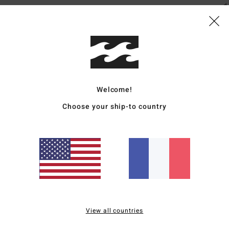
É
Comp
Traçab
Livr
Welcome!
Choose your ship-to country
Note moyenne
5.0
/5
View all countries