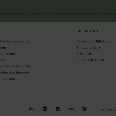
 valable en ligne pour les nouveaux inscrits - Conditions détaillées disponibles dans l'email de
BILLABONG
ut de la commande
50 Years of Billabong
ison
Billabong Crew
 un retour
Gift Card
ment
Student discount
ations et Garanties
ection des données
t contact
Conditions 