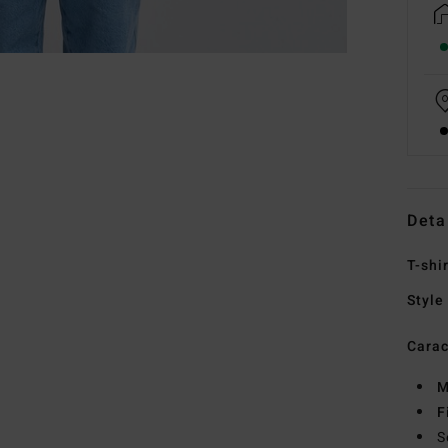
Deta
T-shi
Style
Carac
M
F
S