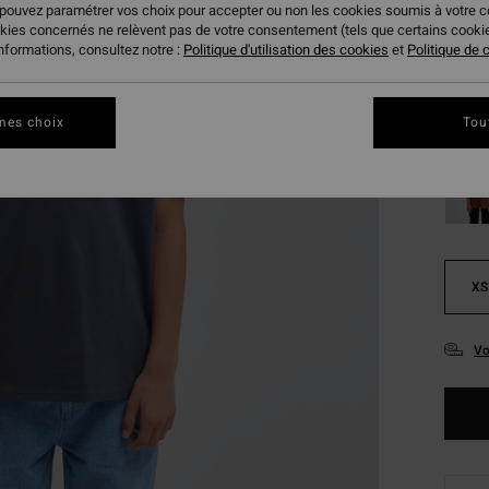
 pouvez paramétrer vos choix pour accepter ou non les cookies soumis à votre 
Coule
okies concernés ne relèvent pas de votre consentement (tels que certains cook
informations, consultez notre :
Politique d'utilisation des cookies
et
Politique de c
mes choix
Tou
XS
Vo