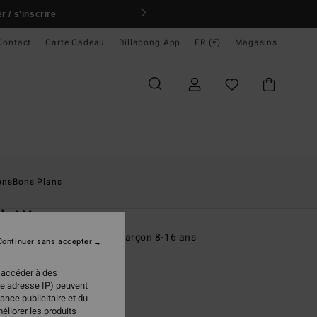
 / s'inscrire
Contact
Carte Cadeau
Billabong App
FR (€)
Magasins
ccueil
Homme
Garçons
T-Shirts
ons
Bons Plans
O
ch Wave
rt à manches courtes Noir Garçon 8-16 ans
Continuer sans accepter
(1 Avis)
 accéder à des
95 €
re adresse IP) peuvent
ance publicitaire et du
éliorer les produits