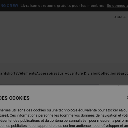
ONG CREW
Livraison et retours gratuits pour les membres
Se connecter
Aide & 
Page D'a
ardshorts
Vêtements
Accessoires
Surf
Adventure Division
Collections
Garç
ÉC
Ar
T-shi
 DES COOKIES
5.0
mêmes utilisons des cookies ou une technologie équivalente pour stocker et/ou
19,
ppareil. Ces informations personnelles (comme vos données de navigation et vot
présenter des publications et du contenu personnalisés ; pour mesurer la perform
er les publicités ; et en apprendre plus sur leur audience ; pour développer et am