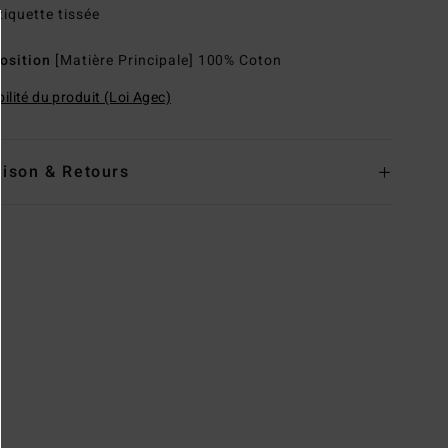
tiquette tissée
osition
[Matière Principale] 100% Coton
ilité du produit (Loi Agec)
aison & Retours