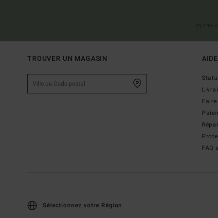
(*) Offre
TROUVER UN MAGASIN
AIDE
Stat
Livra
Faire
Paie
Répar
Prot
FAQ e
Sélectionnez votre Région