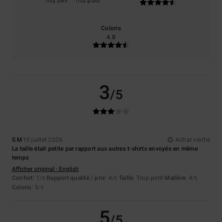
Trop petit
Trop grand
Coloris
4.8
3
/5
S M
10 juillet 2026
Achat vérifié
La taille était petite par rapport aux autres t-shirts envoyés en même
temps
Afficher original - English
Confort
: 1
Rapport qualité / prix
: 4
Taille
: Trop petit
Matière
: 4
/5
/5
/5
Coloris
: 5
/5
5
/5