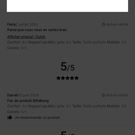
Ferry
2 juillet 2026
Achat vérifié
Parce que vous vous en sortez bien.
Afficher original - Dutch
Confort
: 4
Rapport qualité / prix
: 4
Taille
: Taille parfaite
Matière
: 3
/5
/5
/5
Coloris
: 5
/5
5
/5
Daniel
30 juin 2026
Achat vérifié
Fan de produit Billabong
Confort
: 5
Rapport qualité / prix
: 5
Taille
: Taille parfaite
Matière
: 5
/5
/5
/5
Coloris
: 5
/5
Je recommande ce produit