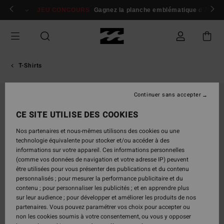
Passer
 membres
Se connecter / s'inscrire
JEU CONCOURS
Gagnez la planche emblématique d'Andy I
à
l'information
sur
le
produit
T-Shirts
Continuer sans accepter
CE SITE UTILISE DES COOKIES
Nos partenaires et nous-mêmes utilisons des cookies ou une
technologie équivalente pour stocker et/ou accéder à des
informations sur votre appareil. Ces informations personnelles
(comme vos données de navigation et votre adresse IP) peuvent
être utilisées pour vous présenter des publications et du contenu
personnalisés ; pour mesurer la performance publicitaire et du
contenu ; pour personnaliser les publicités ; et en apprendre plus
sur leur audience ; pour développer et améliorer les produits de nos
partenaires. Vous pouvez paramétrer vos choix pour accepter ou
non les cookies soumis à votre consentement, ou vous y opposer