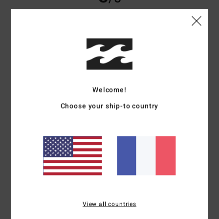
Sergio
9 juillet 2026
Achat vérifié
Es bueno
Confort
: 5
Rapport qualité / prix
: 5
Taille
: Taille parfaite
Matière
: 5
/5
/5
/5
Coloris
: 5
/5
Welcome!
5
/5
Choose your ship-to country
Jose
7 juillet 2026
Achat vérifié
Calidad, precio, diseño
Confort
: 5
Rapport qualité / prix
: 5
Taille
: Taille parfaite
Matière
: 4
/5
/5
/5
Coloris
: 5
/5
Je recommande ce produit
5
View all countries
/5