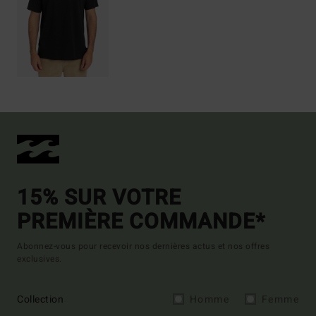
15% SUR VOTRE
PREMIÈRE COMMANDE*
Abonnez-vous pour recevoir nos dernières actus et nos offres
exclusives.
Collection
Homme
Femme