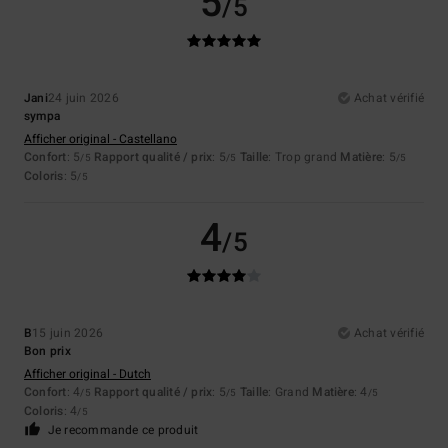
5
/5
Jani
24 juin 2026
Achat vérifié
sympa
Afficher original - Castellano
Confort
: 5
Rapport qualité / prix
: 5
Taille
: Trop grand
Matière
: 5
/5
/5
/5
Coloris
: 5
/5
4
/5
B
15 juin 2026
Achat vérifié
Bon prix
Afficher original - Dutch
Confort
: 4
Rapport qualité / prix
: 5
Taille
: Grand
Matière
: 4
/5
/5
/5
Coloris
: 4
/5
Je recommande ce produit