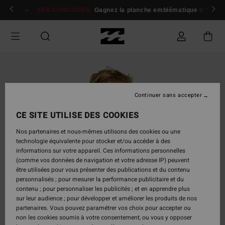
Passer
 membres
Se connecter / s'inscrire
JEU CONCOURS
Gagnez la planche emblématique d'Andy I
à
l'information
sur
le
produit
Continuer sans accepter
CE SITE UTILISE DES COOKIES
Nos partenaires et nous-mêmes utilisons des cookies ou une
technologie équivalente pour stocker et/ou accéder à des
informations sur votre appareil. Ces informations personnelles
(comme vos données de navigation et votre adresse IP) peuvent
être utilisées pour vous présenter des publications et du contenu
personnalisés ; pour mesurer la performance publicitaire et du
contenu ; pour personnaliser les publicités ; et en apprendre plus
sur leur audience ; pour développer et améliorer les produits de nos
partenaires. Vous pouvez paramétrer vos choix pour accepter ou
non les cookies soumis à votre consentement, ou vous y opposer