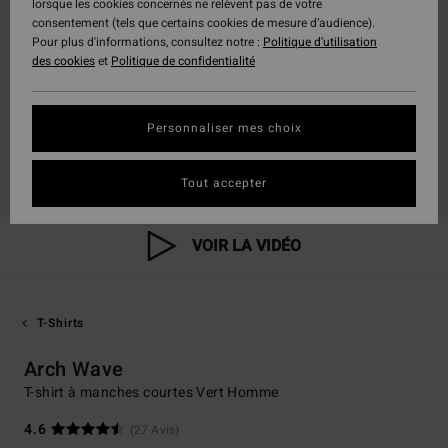
lorsque les cookies concernés ne relèvent pas de votre
consentement (tels que certains cookies de mesure d’audience).
Pour plus d'informations, consultez notre :
Politique d'utilisation
des cookies
et
Politique de confidentialité
Personnaliser mes choix
Tout accepter
VOIR LA VIDÉO
T-Shirts
Arch Wave
T-shirt à manches courtes Vert Homme
4.6
(27 Avis)