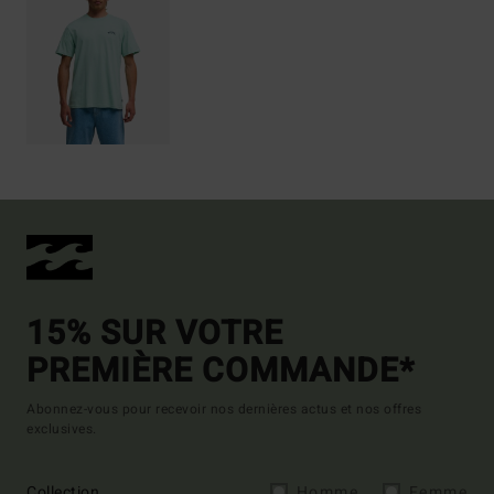
15% SUR VOTRE
PREMIÈRE COMMANDE*
Abonnez-vous pour recevoir nos dernières actus et nos offres
exclusives.
Collection
Homme
Femme