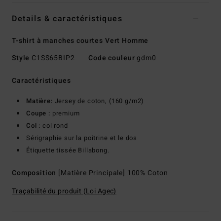
Details & caractéristiques
T-shirt à manches courtes Vert Homme
Style
C1SS65BIP2
Code couleur
gdm0
Caractéristiques
Matière:
Jersey de coton, (160 g/m2)
Coupe :
premium
Col :
col rond
Sérigraphie sur la poitrine et le dos
Étiquette tissée Billabong.
Composition
[Matière Principale] 100% Coton
Traçabilité du produit (Loi Agec)