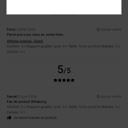
5
/5
Ferry
2 juillet 2026
Achat vérifié
Parce que vous vous en sortez bien.
Afficher original - Dutch
Confort
: 4
Rapport qualité / prix
: 4
Taille
: Taille parfaite
Matière
: 3
/5
/5
/5
Coloris
: 5
/5
5
/5
Daniel
30 juin 2026
Achat vérifié
Fan de produit Billabong
Confort
: 5
Rapport qualité / prix
: 5
Taille
: Taille parfaite
Matière
: 5
/5
/5
/5
Coloris
: 5
/5
Je recommande ce produit