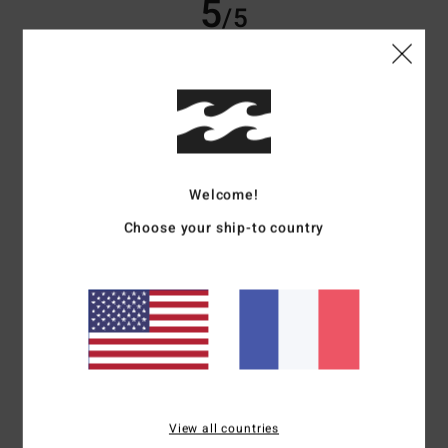
5
/5
Sergio
9 juillet 2026
Achat vérifié
Es bueno
Confort
: 5
Rapport qualité / prix
: 5
Taille
: Taille parfaite
Matière
: 5
/5
/5
/5
Coloris
: 5
/5
Welcome!
5
/5
Choose your ship-to country
Jose
7 juillet 2026
Achat vérifié
Calidad, precio, diseño
Confort
: 5
Rapport qualité / prix
: 5
Taille
: Taille parfaite
Matière
: 4
/5
/5
/5
Coloris
: 5
/5
Je recommande ce produit
View all countries