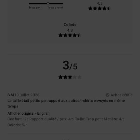
4.5
Trop petit
Trop grand
Coloris
4.8
3
/5
S M
10 juillet 2026
Achat vérifié
La taille était petite par rapport aux autres t-shirts envoyés en même
temps
Afficher original - English
Confort
: 1
Rapport qualité / prix
: 4
Taille
: Trop petit
Matière
: 4
/5
/5
/5
Coloris
: 5
/5