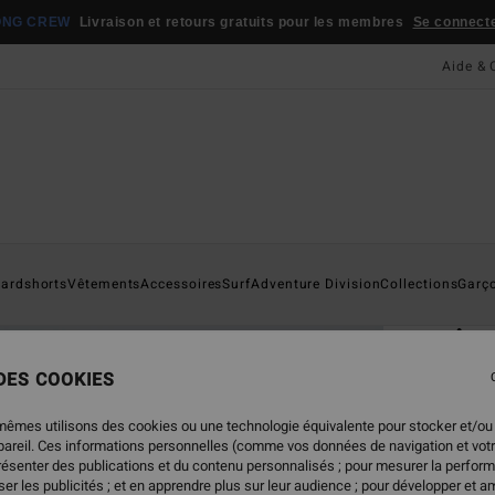
ONG CREW
Livraison et retours gratuits pour les membres
Se connecter
Aide & 
Page D'a
ardshorts
Vêtements
Accessoires
Surf
Adventure Division
Collections
Garç
ÉC
Ar
T-shi
 DES COOKIES
4.6
mêmes utilisons des cookies ou une technologie équivalente pour stocker et/ou
25,
ppareil. Ces informations personnelles (comme vos données de navigation et vot
présenter des publications et du contenu personnalisés ; pour mesurer la perform
er les publicités ; et en apprendre plus sur leur audience ; pour développer et am