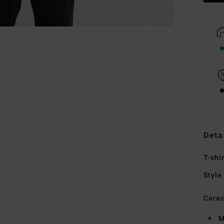
Deta
T-shi
Style
Carac
M