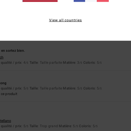
eño
View all countries
qualité / prix
: 5
Taille
: Taille parfaite
Matière
: 4
Coloris
: 5
/5
/5
/5
ce produit
en sortez bien.
tch
qualité / prix
: 4
Taille
: Taille parfaite
Matière
: 3
Coloris
: 5
/5
/5
/5
bong
qualité / prix
: 5
Taille
: Taille parfaite
Matière
: 5
Coloris
: 5
/5
/5
/5
ce produit
stellano
qualité / prix
: 5
Taille
: Trop grand
Matière
: 5
Coloris
: 5
/5
/5
/5