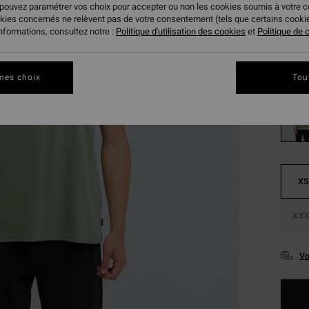
 pouvez paramétrer vos choix pour accepter ou non les cookies soumis à votre 
Coule
okies concernés ne relèvent pas de votre consentement (tels que certains cook
informations, consultez notre :
Politique d'utilisation des cookies
et
Politique de c
mes choix
Tou
XS
XXX
Vo