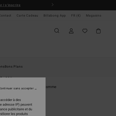
 / s'inscrire
Contact
Carte Cadeau
Billabong App
FR (€)
Magasins
ccueil
Homme
Vêtements
T-Shirts
ons
Bons Plans
O
ch Wave
rt à manches courtes Vert Homme
Continuer sans accepter
(27 Avis)
 accéder à des
95 €
re adresse IP) peuvent
ance publicitaire et du
éliorer les produits