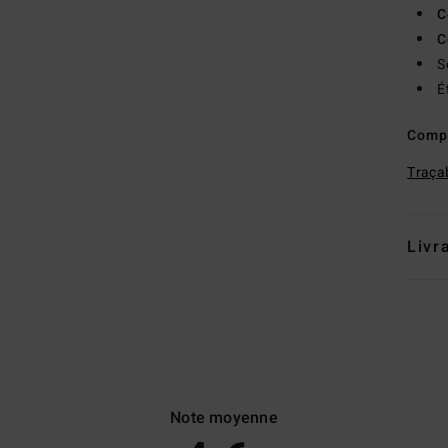
C
C
S
É
Comp
Traçab
Livr
Note moyenne