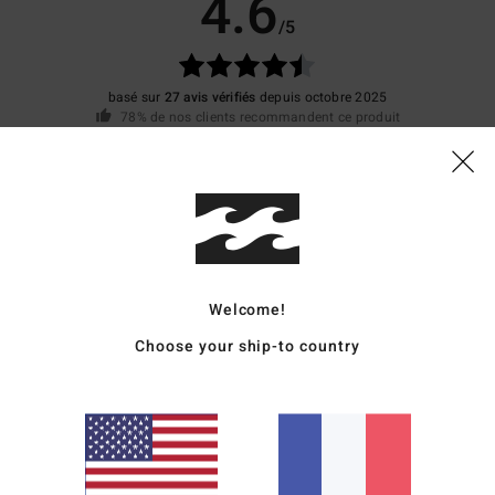
4.6
/5
basé sur
27 avis vérifiés
depuis octobre 2025
78% de nos clients recommandent ce produit
apport qualité / prix
Taille
Matière
4.6
4.5
Trop petit
Trop grand
Welcome!
e par rapport aux autres t-shirts envoyés en même temps
Choose your ship-to country
lish
qualité / prix
: 4
Taille
: Trop petit
Matière
: 4
Coloris
: 5
/5
/5
/5
qualité / prix
: 5
Taille
: Taille parfaite
Matière
: 5
Coloris
: 5
/5
/5
/5