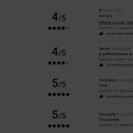
B
15 juin 2026
4
/5
Bon prix
Afficher original - Du
Confort
: 4
Rapport 
/5
Je recommande 
4
Gérard
15 juin 2026
/5
je préfère Element à 
Rapport qualité / pri
Je recommande 
5
Chrystelle
13 juin 20
/5
Tissu
Confort
: 5
Rapport 
/5
Je recommande 
5
/5
Chrystelle
13 juin 20
Tissu parfait
Confort
: 5
Rapport 
/5