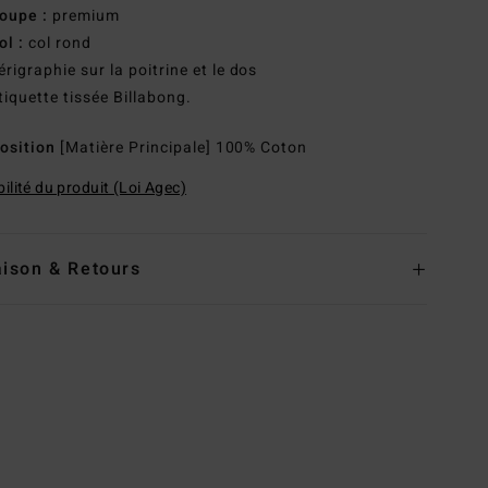
oupe :
premium
ol :
col rond
érigraphie sur la poitrine et le dos
tiquette tissée Billabong.
osition
[Matière Principale] 100% Coton
ilité du produit (Loi Agec)
aison & Retours