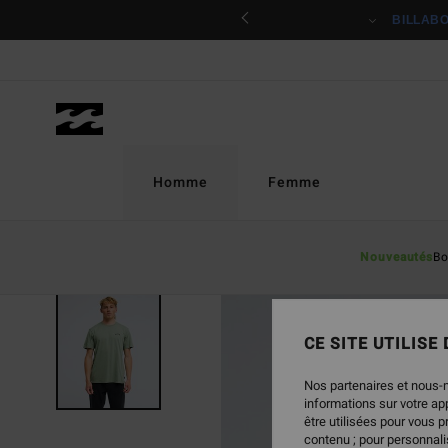
Passer
ciper
BILLAB
à
l'information
sur
le
produit
Homme
Femme
Nouveautés
Bo
NOUVEAUTÉ
CE SITE UTILISE
Nos partenaires et nous-
informations sur votre a
être utilisées pour vous 
contenu ; pour personnalis