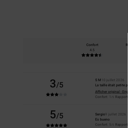
Confort
R
4.5
3
S M
10 juillet 2026
/5
La taille était petit
Afficher original - Eng
Confort
: 1
Rapport 
/5
5
/5
Sergio
9 juillet 2026
Es bueno
Confort
: 5
Rapport 
/5