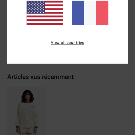
Composition
[Matière principale] 80% coton, 20%
polyester
Traçabilité du produit (Loi Agec)
View all countries
Livraison & Retours
Articles vus récemment