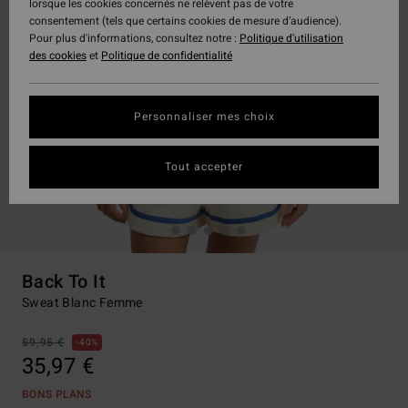
lorsque les cookies concernés ne relèvent pas de votre
consentement (tels que certains cookies de mesure d’audience).
Pour plus d'informations, consultez notre :
Politique d'utilisation
des cookies
et
Politique de confidentialité
Personnaliser mes choix
Tout accepter
Back To It
Sweat Blanc Femme
59,95 €
40%
35,97 €
BONS PLANS