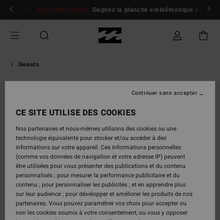
Passer
 membres
Se connecter / s'inscrire
JEU CONCOURS
Gagnez la planche emblématique d'Andy I
à
l'information
sur
le
produit
Sweats
Continuer sans accepter
CE SITE UTILISE DES COOKIES
Nos partenaires et nous-mêmes utilisons des cookies ou une
technologie équivalente pour stocker et/ou accéder à des
informations sur votre appareil. Ces informations personnelles
(comme vos données de navigation et votre adresse IP) peuvent
être utilisées pour vous présenter des publications et du contenu
personnalisés ; pour mesurer la performance publicitaire et du
contenu ; pour personnaliser les publicités ; et en apprendre plus
sur leur audience ; pour développer et améliorer les produits de nos
partenaires. Vous pouvez paramétrer vos choix pour accepter ou
non les cookies soumis à votre consentement, ou vous y opposer