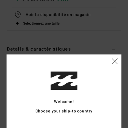
Voir la disponibilité en magasin
Sélectionnez une taille
Details & caractéristiques
Sweat Blanc Femme
Style
BL000262
Code couleur
wcp
Caractéristiques
Matière :
molleton brossé en coton et polyester
Welcome!
Coupe :
coupe regular
Choose your ship-to country
Encolure ronde
Sérigraphie sur la poitrine et dans le dos
Col et poignet de couleur contrastée