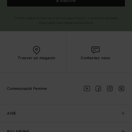
S'inscrire
(*) Offre valable en ligne pour les nouveaux inscrits - Conditions détaillées
disponibles dans l'email de bienvenue
Trouver un magasin
Contactez nous
Communauté Femme
AIDE
BILLABONG