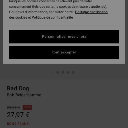
lorsque les cookies concernés ne relèvent pas de votre
consentement (tels que certains cookies de mesure d’audience).
Pour plus d'informations, consultez notre :
Politique d'utilisation
des cookies
et
Politique de confidentialité
Personnaliser mes choix
Tout accepter
Bad Dog
Bob Beige Homme
39,95 €
30%
27,97 €
BONS PLANS