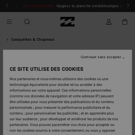
Passer
 membres
Se connecter / s'inscrire
JEU CONCOURS
Gagnez la planche emblématique d'Andy I
à
l'information
sur
le
produit
Casquettes & Chapeaux
Continuer sans accepter
CE SITE UTILISE DES COOKIES
Nos partenaires et nous-mêmes utilisons des cookies ou une
technologie équivalente pour stocker et/ou accéder à des
informations sur votre appareil. Ces informations personnelles
(comme vos données de navigation et votre adresse IP) peuvent
être utilisées pour vous présenter des publications et du contenu
personnalisés ; pour mesurer la performance publicitaire et du
contenu ; pour personnaliser les publicités ; et en apprendre plus
sur leur audience ; pour développer et améliorer les produits de nos
partenaires. Vous pouvez paramétrer vos choix pour accepter ou
non les cookies soumis à votre consentement, ou vous y opposer