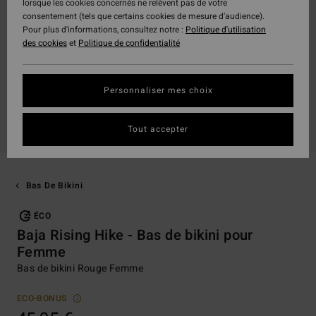
lorsque les cookies concernés ne relèvent pas de votre
consentement (tels que certains cookies de mesure d’audience).
Pour plus d'informations, consultez notre :
Politique d'utilisation
des cookies
et
Politique de confidentialité
Personnaliser mes choix
Tout accepter
Bas De Bikini
ÉCO
Baja Rising Hike - Bas de bikini pour
Femme
Bas de bikini Rouge Femme
ECO-BONUS