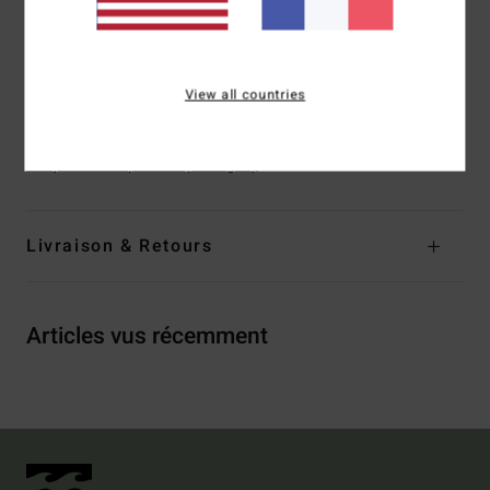
Échancrure :
modèle échancré sur la jambe
Système de fermeture :
Modèle à enfiler
View all countries
Composition
[Matière principale] 91% polyester recyclé,
9% Élasthanne
Traçabilité du produit (Loi Agec)
Livraison & Retours
Articles vus récemment