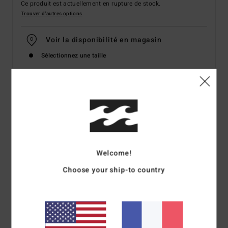
Ce produit est actuellement en rupture de stock.
Trouver d'autres options
Voir la disponibilité en magasin
Sélectionnez une taille
Details & caractéristiques
Bas de bikini Rouge Femme
Style
ABJX400721
Code couleur
rne0
Welcome!
Caractéristiques
Choose your ship-to country
Matière :
Matière côtelée recyclée Tan Lines en polyester
et élasthanne
Coupe :
Coupe Hike
Couvrance :
couvrance échancrée