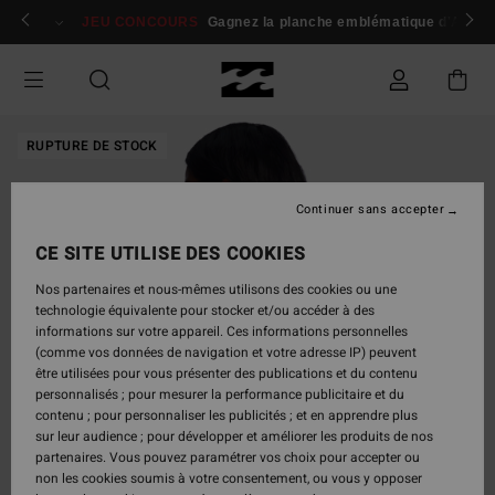
Passer
 membres
Se connecter / s'inscrire
JEU CONCOURS
Gagnez la planche emblématique d'Andy I
à
l'information
sur
le
produit
RUPTURE DE STOCK
Continuer sans accepter
CE SITE UTILISE DES COOKIES
Nos partenaires et nous-mêmes utilisons des cookies ou une
technologie équivalente pour stocker et/ou accéder à des
informations sur votre appareil. Ces informations personnelles
(comme vos données de navigation et votre adresse IP) peuvent
être utilisées pour vous présenter des publications et du contenu
personnalisés ; pour mesurer la performance publicitaire et du
contenu ; pour personnaliser les publicités ; et en apprendre plus
sur leur audience ; pour développer et améliorer les produits de nos
partenaires. Vous pouvez paramétrer vos choix pour accepter ou
non les cookies soumis à votre consentement, ou vous y opposer