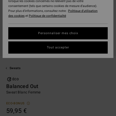
lorsque les cookies concernés ne relèvent pas de votre
consentement (tels que certains cookies de mesure d’audience).
Pour plus d'informations, consultez notre :
Politique d'utilisation
des cookies
et
Politique de confidentialité
Personnaliser mes choix
Tout accepter
Sweats
ÉCO
Balanced Out
Sweat Blanc Femme
ECO-BONUS
59,95 €