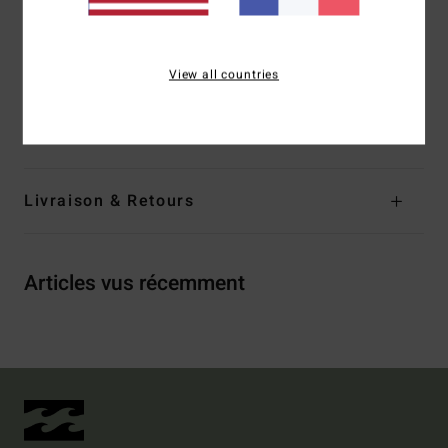
Logotage :
Sérigraphie sur la poitrine
Composition
[Matière principale] 55% coton, 25% coton
View all countries
recyclé, 20% polyester recyclé
Traçabilité du produit (Loi Agec)
Livraison & Retours
Articles vus récemment