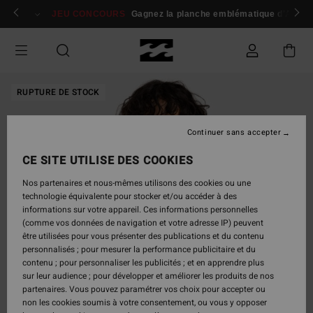
Passer
 membres
Se connecter / s'inscrire
JEU CONCOURS
Gagnez la planche emblématique d'Andy I
à
l'information
sur
le
produit
RUPTURE DE STOCK
Continuer sans accepter
CE SITE UTILISE DES COOKIES
Nos partenaires et nous-mêmes utilisons des cookies ou une
technologie équivalente pour stocker et/ou accéder à des
informations sur votre appareil. Ces informations personnelles
(comme vos données de navigation et votre adresse IP) peuvent
être utilisées pour vous présenter des publications et du contenu
personnalisés ; pour mesurer la performance publicitaire et du
contenu ; pour personnaliser les publicités ; et en apprendre plus
sur leur audience ; pour développer et améliorer les produits de nos
partenaires. Vous pouvez paramétrer vos choix pour accepter ou
non les cookies soumis à votre consentement, ou vous y opposer