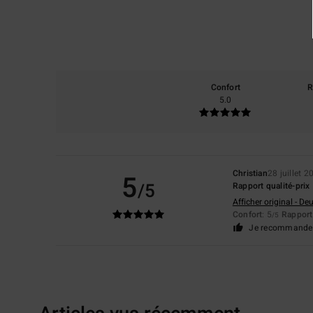
Confort
R
5.0
Christian
28 juillet 2
5
/5
Rapport qualité-prix
Afficher original - De
Confort
: 5
Rapport 
/5
Je recommande 