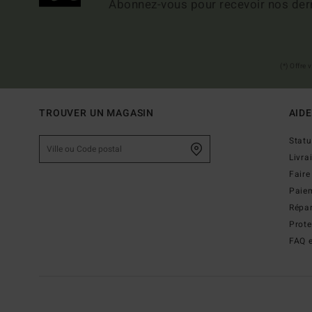
Abonnez-vous pour recevoir nos dern
(*) Offre
TROUVER UN MAGASIN
AIDE
Stat
Livra
Faire
Paie
Répar
Prot
FAQ e