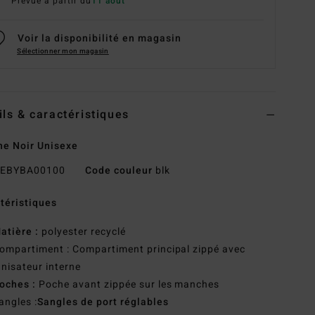
Prévue à partir du
11 août
Voir la disponibilité en magasin
Sélectionner mon magasin
ils & caractéristiques
e Noir Unisexe
EBYBA00100
Code couleur
blk
téristiques
atière :
polyester recyclé
ompartiment : Compartiment principal zippé avec
nisateur interne
oches :
Poche avant zippée sur les manches
angles :
Sangles de port réglables