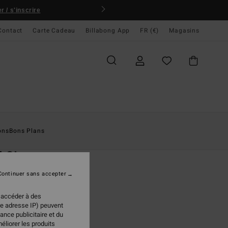
 / s'inscrire
Contact
Carte Cadeau
Billabong App
FR (€)
Magasins
ccueil
Homme
Accessoires
Sacs & Sacs À Dos
ons
Bons Plans
O
i 3L
e Noir Unisexe
Continuer sans accepter
(1 Avis)
 accéder à des
ONUS
re adresse IP) peuvent
ance publicitaire et du
 €
20%
éliorer les produits