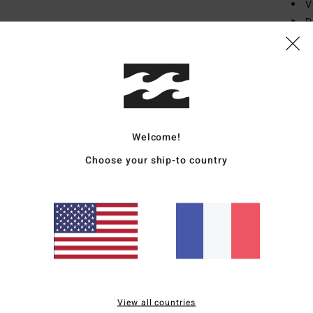
V
D
L
Comp
Traçab
Welcome!
Livr
Choose your ship-to country
Note moyenne
5.0
View all countries
/5