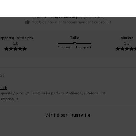
basé sur
1 avis vérifiés
depuis juillet 2026
100% de nos clients recommandent ce produit
apport qualité / prix
Taille
Matière
5.0
5.0
Trop petit
Trop grand
026
utsch
qualité / prix
: 5
Taille
: Taille parfaite
Matière
: 5
Coloris
: 5
/5
/5
/5
ce produit
Vérifié par
TrustVille