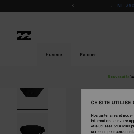
Passer
ciper
BILLAB
à
l'information
sur
le
produit
Homme
Femme
Nouveautés
Bo
CE SITE UTILISE
Nos partenaires et nous-
informations sur votre a
être utilisées pour vous 
contenu ; pour personnalis