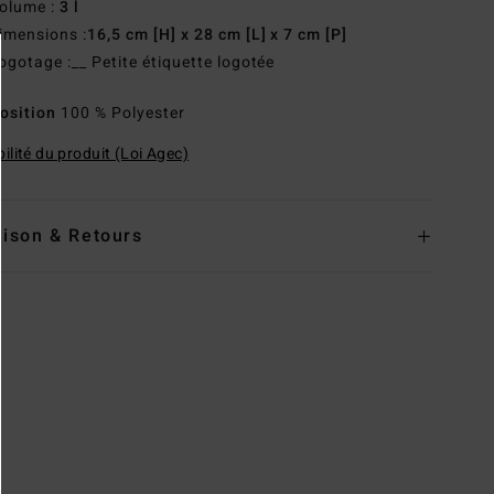
olume :
3 l
imensions :
16,5 cm [H] x 28 cm [L] x 7 cm [P]
ogotage :__ Petite étiquette logotée
osition
100 % Polyester
ilité du produit (Loi Agec)
aison & Retours