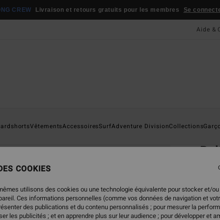
ONG CREW
Livraison et retours gratuits pour les membres
Se connecter
Aide & 
Page D'a
ardshorts
Vêtements
Accessoires
Surf
Adventure Division
Collections
Garç
ÉC
Bal
Banan
 DES COOKIES
5.0
mêmes utilisons des cookies ou une technologie équivalente pour stocker et/ou
ECO-B
ppareil. Ces informations personnelles (comme vos données de navigation et vot
présenter des publications et du contenu personnalisés ; pour mesurer la perform
29,95
er les publicités ; et en apprendre plus sur leur audience ; pour développer et am