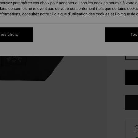
23,
 pouvez paramétrer vos choix pour accepter ou non les cookies soumis à votre 
okies concernés ne relèvent pas de votre consentement (tels que certains cook
BONS 
informations, consultez notre :
Politique d'utilisation des cookies
et
Politique de c
Coule
mes choix
Tou