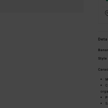
Deta
Banan
Style
Carac
M
C
orga
P
S