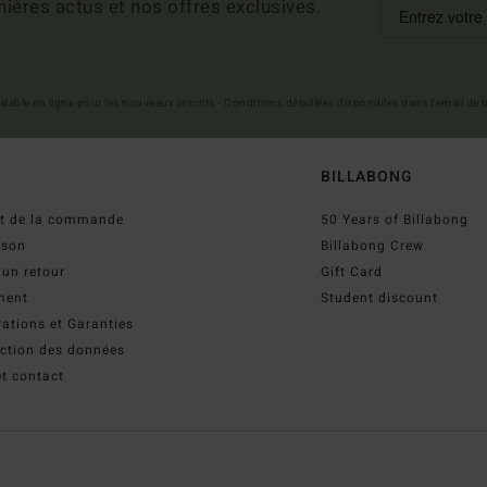
ières actus et nos offres exclusives.
 valable en ligne pour les nouveaux inscrits - Conditions détaillées disponibles dans l'email de
BILLABONG
ut de la commande
50 Years of Billabong
ison
Billabong Crew
 un retour
Gift Card
ment
Student discount
ations et Garanties
ection des données
t contact