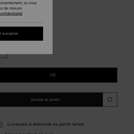
96 €
consentement, ou vous
ies de mesure
PLANS
onfidentialité
Black
ur
t accepter
1SZ
Ajouter au panier
Livraison à domicile ou point relais