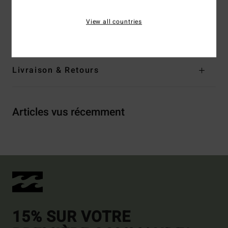
Composition
80 % Coton, 20 % Polyester
View all countries
Traçabilité du produit (Loi Agec)
Livraison & Retours
Articles vus récemment
15% SUR VOTRE