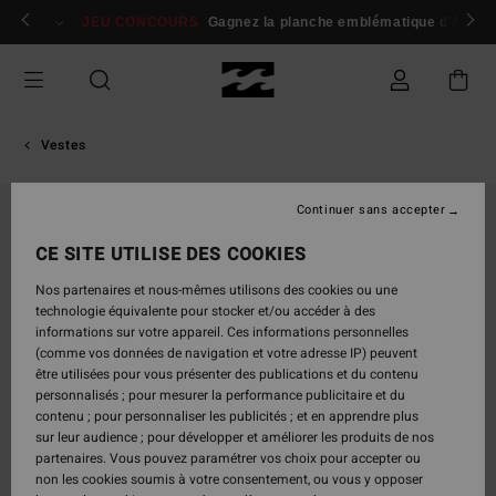
Passer
 membres
Se connecter / s'inscrire
JEU CONCOURS
Gagnez la planche emblématique d'Andy I
à
l'information
sur
le
produit
Vestes
Continuer sans accepter
RUPTURE DE STOCK
CE SITE UTILISE DES COOKIES
Nos partenaires et nous-mêmes utilisons des cookies ou une
technologie équivalente pour stocker et/ou accéder à des
informations sur votre appareil. Ces informations personnelles
(comme vos données de navigation et votre adresse IP) peuvent
être utilisées pour vous présenter des publications et du contenu
personnalisés ; pour mesurer la performance publicitaire et du
contenu ; pour personnaliser les publicités ; et en apprendre plus
sur leur audience ; pour développer et améliorer les produits de nos
partenaires. Vous pouvez paramétrer vos choix pour accepter ou
non les cookies soumis à votre consentement, ou vous y opposer